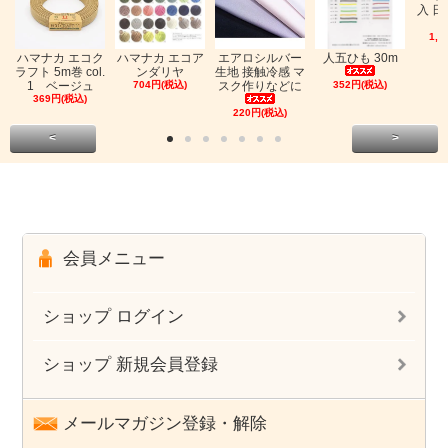
入 日
1,0
ハマナカ エコク
ハマナカ エコア
エアロシルバー
人五ひも 30m
ラフト 5m巻 col.
ンダリヤ
生地 接触冷感 マ
1 ベージュ
704円(税込)
スク作りなどに
352円(税込)
369円(税込)
220円(税込)
<
>
会員メニュー
ショップ ログイン
ショップ 新規会員登録
メールマガジン登録・解除