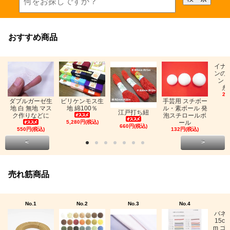
おすすめ商品
イナ
ンの
ン「
糸
26
ビリケンモス生
ダブルガーゼ生
手芸用 スチボー
地 綿100％
地 白 無地 マス
ル・素ボール 発
江戸打ち紐
ク作りなどに
泡スチロールボ
5,280円(税込)
ール
660円(税込)
550円(税込)
132円(税込)
<
>
売れ筋商品
No.1
No.2
No.3
No.4
バネ
15c
m ゴ