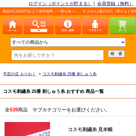
ログイン（ポイントが貯まる）
|
会員登録（無料）
0円以上で送料無料（一部を除く）、ネコポス1通250円（厚さなど条件あり）。詳
手芸の店 もりお！
>
コスモ刺繍糸 25番 刺しゅう糸
コスモ刺繍糸 25番 刺しゅう糸 おすすめ 商品一覧
全
539
商品 サブカテゴリーをお選びください。
コスモ刺繍糸 見本帳