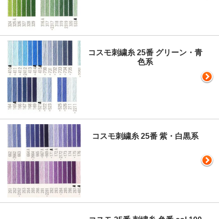
コスモ刺繍糸 25番 グリーン・青
色系
コスモ刺繍糸 25番 紫・白黒系