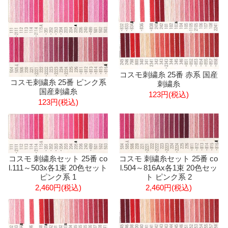
コスモ刺繍糸 25番 赤系 国産
コスモ刺繍糸 25番 ピンク系
刺繍糸
国産刺繍糸
123円(税込)
123円(税込)
コスモ 刺繍糸セット 25番 co
コスモ 刺繍糸セット 25番 co
l.111～503x各1束 20色セット
l.504～816Ax各1束 20色セッ
ピンク系 1
ト ピンク系 2
2,460円(税込)
2,460円(税込)