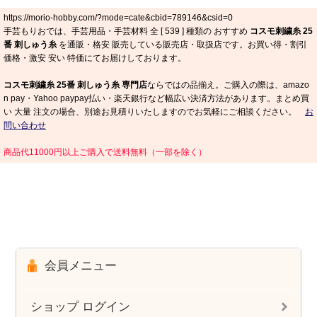
https://morio-hobby.com/?mode=cate&cbid=789146&csid=0
手芸もりおでは、手芸用品・手芸材料 全 [
539
] 種類の おすすめ
コスモ刺繍糸 25
番 刺しゅう糸
を通販・格安 販売している販売店・取扱店です。お買い得・割引
価格・激安 安い 特価にてお届けしております。
コスモ刺繍糸 25番 刺しゅう糸 専門店
ならではの品揃え。ご購入の際は、amazo
n pay・Yahoo paypay払い・楽天銀行など幅広い決済方法があります。まとめ買
い 大量 注文の場合、別途お見積りいたしますのでお気軽にご相談ください。
お
問い合わせ
商品代11000円以上ご購入で送料無料（一部を除く）
会員メニュー
ショップ ログイン