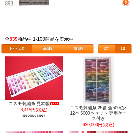
全
539
商品中 1-100商品を表示中
おすすめ順
価格順
新着順
コスモ刺繍糸 見本帳
コスモ刺繍糸 25番 全500色×
8,415円(税込)
12本 6000本セット 専用ケー
4550080044914
ス付き
630,000円(税込)