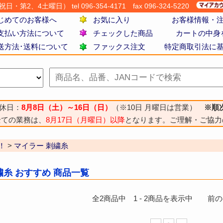
・第2、4土曜日） tel 096-354-4171
fax 096-324-5220
じめてのお客様へ
お気に入り
お客様情報・
支払い方法について
チェックした商品
カートの中身
送方法･送料について
ファックス注文
特定商取引法に
休日：
8月8日（土）～16日（日）
（※10日 月曜日は営業）
※順
全ての業務は、
8月17日（月曜日）以降
となります。ご理解・ご協力
！
>
マイラー 刺繍糸
繍糸 おすすめ 商品一覧
全
2
商品中
1
-
2
商品を表示中 前のペー