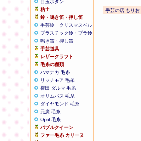
目玉ボタン
粘土
手芸の店 もりお
鈴・鳴き笛・押し笛
手芸鈴
クリスマスベル
プラスチック鈴・プラ鈴
鳴き笛・押し笛
手芸道具
レザークラフト
毛糸の種類
ハマナカ 毛糸
リッチモア 毛糸
横田 ダルマ 毛糸
オリムパス 毛糸
ダイヤモンド 毛糸
元廣 毛糸
Opal 毛糸
バブルクイーン
ファー毛糸 カリーヌ