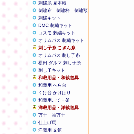
刺繍糸 見本帳
刺繍布
刺繍枠
刺繍額
刺繍キット
DMC 刺繍キット
コスモ 刺繍キット
オリムパス 刺繍キット
刺し子糸
こぎん糸
オリムパス 刺し子糸
横田 ダルマ 刺し子糸
刺し子キット
和裁用品・和裁道具
和裁用 へら台
くけ台 かけはり
和裁用こて・釜
洋裁用品・洋裁道具
万十
袖万十
仕上げ馬
洋裁用 文鎮