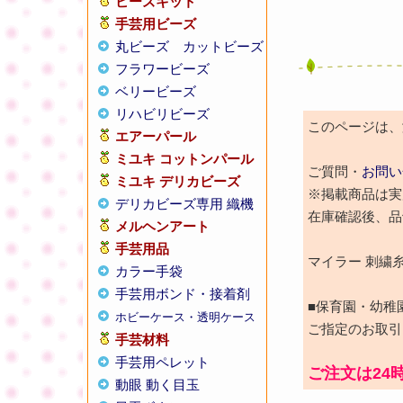
ビーズキット
手芸用ビーズ
丸ビーズ
カットビーズ
フラワービーズ
ベリービーズ
リハビリビーズ
このページは、激
エアーパール
ミユキ コットンパール
ご質問・
お問い
ミユキ デリカビーズ
※掲載商品は実
デリカビーズ専用 織機
在庫確認後、品
メルヘンアート
手芸用品
マイラー 刺繍
カラー手袋
手芸用ボンド・接着剤
■保育園・幼稚
ホビーケース・透明ケース
ご指定のお取引
手芸材料
手芸用ペレット
ご注文は24
動眼 動く目玉