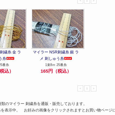
<
1
>
刺繍糸 金 ラ
マイラー NSR刺繍糸 銀 ラ
う糸
メ 刺しゅう糸
25番糸
1束8ｍ 25番糸
（税込）
165円（税込）
<
1
>
 種類のマイラー 刺繍糸を通販・販売しております。
格を表示中。 お好みの画像をクリックされますとお買い物ページに進