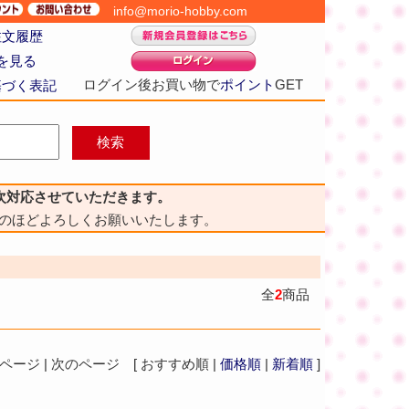
info@morio-hobby.com
注文履歴
を見る
ログイン後お買い物で
ポイント
GET
基づく表記
次対応させていただきます。
のほどよろしくお願いいたします。
全
2
商品
ジ | 次のページ [ おすすめ順 |
価格順
|
新着順
]