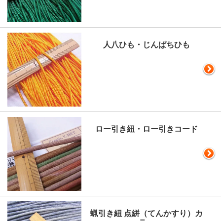
人八ひも・じんぱちひも
ロー引き紐・ロー引きコード
蝋引き紐 点絣（てんかすり）カ