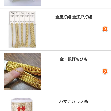
金唐打紐 金江戸打紐
金・銀打ちひも
ハマナカ ラメ糸