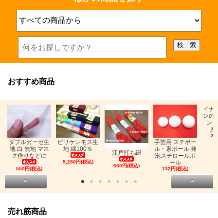
おすすめ商品
イナ
ンの
ン「
糸
26
ビリケンモス生
ダブルガーゼ生
手芸用 スチボー
地 綿100％
地 白 無地 マス
ル・素ボール 発
江戸打ち紐
ク作りなどに
泡スチロールボ
5,280円(税込)
ール
660円(税込)
550円(税込)
132円(税込)
<
>
売れ筋商品