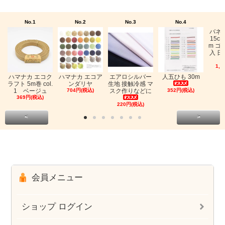
No.1
No.2
No.3
No.4
バネ
15c
m ゴ
入 日
1,0
ハマナカ エコク
ハマナカ エコア
エアロシルバー
人五ひも 30m
ラフト 5m巻 col.
ンダリヤ
生地 接触冷感 マ
1 ベージュ
704円(税込)
スク作りなどに
352円(税込)
369円(税込)
220円(税込)
<
>
会員メニュー
ショップ ログイン