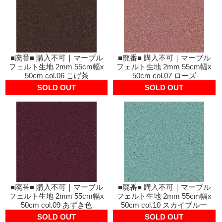
■廃番■ 購入不可｜マーブル
■廃番■ 購入不可｜マーブル
フェルト生地 2mm 55cm幅x
フェルト生地 2mm 55cm幅x
50cm col.06 こげ茶
50cm col.07 ローズ
SOLD OUT
SOLD OUT
■廃番■ 購入不可｜マーブル
■廃番■ 購入不可｜マーブル
フェルト生地 2mm 55cm幅x
フェルト生地 2mm 55cm幅x
50cm col.09 あずき色
50cm col.10 スカイブルー
SOLD OUT
SOLD OUT