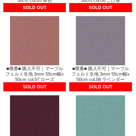
50cm col.05 茶色
50cm col.06 こげ茶
SOLD OUT
SOLD OUT
■廃番■ 購入不可｜マーブル
■廃番■ 購入不可｜マーブル
フェルト生地 3mm 55cm幅x
フェルト生地 3mm 55cm幅x
50cm col.07 ローズ
50cm col.08 ラベンダー
SOLD OUT
SOLD OUT