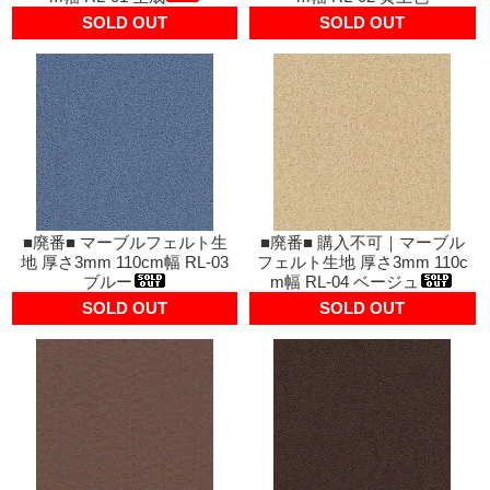
SOLD OUT
SOLD OUT
■廃番■ マーブルフェルト生
■廃番■ 購入不可｜マーブル
地 厚さ3mm 110cm幅 RL-03
フェルト生地 厚さ3mm 110c
ブルー
m幅 RL-04 ベージュ
SOLD OUT
SOLD OUT