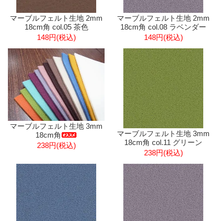
マーブルフェルト生地 2mm
マーブルフェルト生地 2mm
18cm角 col.05 茶色
18cm角 col.08 ラベンダー
148円(税込)
148円(税込)
マーブルフェルト生地 3mm
マーブルフェルト生地 3mm
18cm角
18cm角 col.11 グリーン
238円(税込)
238円(税込)