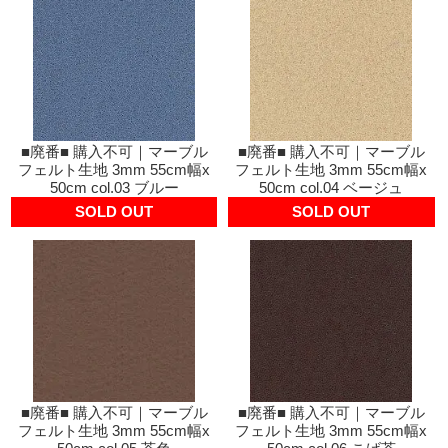
■廃番■ 購入不可｜マーブル
■廃番■ 購入不可｜マーブル
フェルト生地 3mm 55cm幅x
フェルト生地 3mm 55cm幅x
50cm col.03 ブルー
50cm col.04 ベージュ
SOLD OUT
SOLD OUT
■廃番■ 購入不可｜マーブル
■廃番■ 購入不可｜マーブル
フェルト生地 3mm 55cm幅x
フェルト生地 3mm 55cm幅x