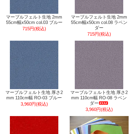
マーブルフェルト生地 2mm
マーブルフェルト生地 2mm
55cm幅x50cm col.03 ブルー
55cm幅x50cm col.08 ラベン
ダー
715円(税込)
715円(税込)
マーブルフェルト生地 厚さ2
マーブルフェルト生地 厚さ2
mm 110cm幅 RO-03 ブルー
mm 110cm幅 RO-08 ラベン
ダー
3,960円(税込)
3,960円(税込)