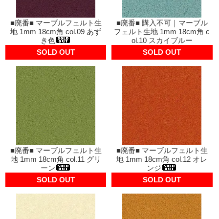
■廃番■ マーブルフェルト生
■廃番■ 購入不可｜マーブル
地 1mm 18cm角 col.09 あず
フェルト生地 1mm 18cm角 c
き色
ol.10 スカイブルー
SOLD OUT
SOLD OUT
■廃番■ マーブルフェルト生
■廃番■ マーブルフェルト生
地 1mm 18cm角 col.11 グリ
地 1mm 18cm角 col.12 オレ
ーン
ンジ
SOLD OUT
SOLD OUT