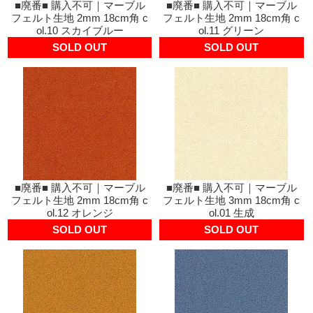
■廃番■ 購入不可｜マーブル
■廃番■ 購入不可｜マーブル
フェルト生地 2mm 18cm角 c
フェルト生地 2mm 18cm角 c
ol.10 スカイブルー
ol.11 グリーン
SOLD OUT
SOLD OUT
■廃番■ 購入不可｜マーブル
■廃番■ 購入不可｜マーブル
フェルト生地 2mm 18cm角 c
フェルト生地 3mm 18cm角 c
ol.12 オレンジ
ol.01 生成
SOLD OUT
SOLD OUT