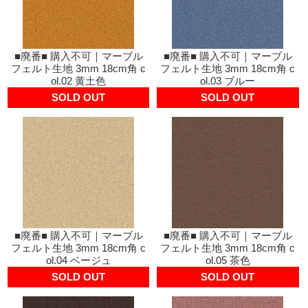
■廃番■ 購入不可｜マーブル
■廃番■ 購入不可｜マーブル
フェルト生地 3mm 18cm角 c
フェルト生地 3mm 18cm角 c
ol.02 黄土色
ol.03 ブルー
SOLD OUT
SOLD OUT
■廃番■ 購入不可｜マーブル
■廃番■ 購入不可｜マーブル
フェルト生地 3mm 18cm角 c
フェルト生地 3mm 18cm角 c
ol.04 ベージュ
ol.05 茶色
SOLD OUT
SOLD OUT