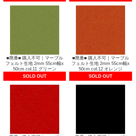
■廃番■ 購入不可｜マーブル
■廃番■ 購入不可｜マーブル
フェルト生地 2mm 55cm幅x
フェルト生地 2mm 55cm幅x
50cm col.11 グリーン
50cm col.12 オレンジ
SOLD OUT
SOLD OUT