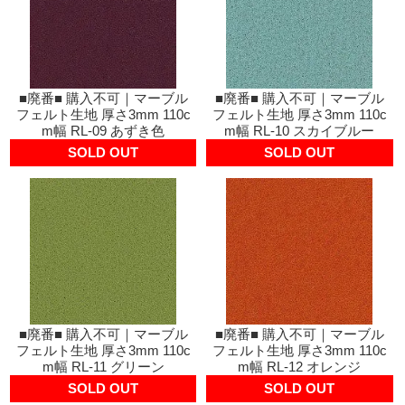
■廃番■ 購入不可｜マーブル
■廃番■ 購入不可｜マーブル
フェルト生地 厚さ3mm 110c
フェルト生地 厚さ3mm 110c
m幅 RL-09 あずき色
m幅 RL-10 スカイブルー
SOLD OUT
SOLD OUT
■廃番■ 購入不可｜マーブル
■廃番■ 購入不可｜マーブル
フェルト生地 厚さ3mm 110c
フェルト生地 厚さ3mm 110c
m幅 RL-11 グリーン
m幅 RL-12 オレンジ
SOLD OUT
SOLD OUT