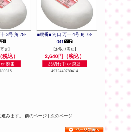
 3号 角 78-
■廃番■ 河口 万十 4号 角 78-
041
り寄せ】
【お取り寄せ】
円（税込）
2,640円（税込）
or 廃番
品切れ中 or 廃番
780315
4972440780414
みます。 前のページ | 次のページ