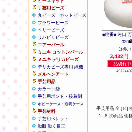
ビーズキット
手芸用ビーズ
丸ビーズ
カットビーズ
フラワービーズ
ベリービーズ
■廃番■ 河口 万十
リハビリビーズ
030
エアーパール
【お取り
ミユキ コットンパール
3,432
ミユキ デリカビーズ
品切れ中 
デリカビーズ専用 織機
4972440
メルヘンアート
手芸用品
カラー手袋
手芸用ボンド・接着剤
ホビーケース・透明ケース
手芸用品 全 [
8
]
手芸材料
[
1
-
8
]の商品 価
手芸用ペレット
動眼 動く目玉