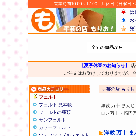
営業時間10:00～17:00 店休日（日曜日・祝日
は
お
発
【夏季休業のお知らせ】
店
ご注文はお受けしておりますが、
手芸の店 もりお
フェルト
フェルト 見本帳
洋裁 万十 まん
フェルトの種類
ロン万十・楕円
サンフェルト
カラーフェルト
洋裁 万十 
ウォッシャブルフェルト