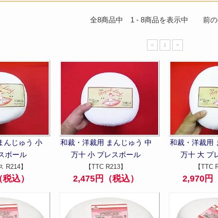
全
8
商品中
1
-
8
商品を表示中 前のペー
<
1
>
まんじゅう 小
和裁・洋裁用 まんじゅう 中
和裁・洋裁用 
スボール
万十 小 プレスボール
万十 大 
 R214】
【TTC R213】
【TTC 
円（税込）
2,475円（税込）
2,970