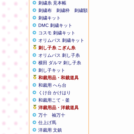
刺繍糸 見本帳
刺繍布
刺繍枠
刺繍額
刺繍キット
DMC 刺繍キット
コスモ 刺繍キット
オリムパス 刺繍キット
刺し子糸
こぎん糸
オリムパス 刺し子糸
横田 ダルマ 刺し子糸
刺し子キット
和裁用品・和裁道具
和裁用 へら台
くけ台 かけはり
和裁用こて・釜
洋裁用品・洋裁道具
万十
袖万十
仕上げ馬
洋裁用 文鎮