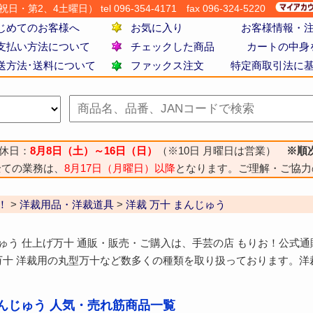
・第2、4土曜日） tel 096-354-4171
fax 096-324-5220
じめてのお客様へ
お気に入り
お客様情報・
支払い方法について
チェックした商品
カートの中身
送方法･送料について
ファックス注文
特定商取引法に
休日：
8月8日（土）～16日（日）
（※10日 月曜日は営業）
※順
全ての業務は、
8月17日（月曜日）以降
となります。ご理解・ご協力
！
>
洋裁用品・洋裁道具
>
洋裁 万十 まんじゅう
じゅう 仕上げ万十 通販・販売・ご購入は、手芸の店 もりお！公式
万十 洋裁用の丸型万十など数多くの種類を取り扱っております。洋
まんじゅう 人気・売れ筋商品一覧