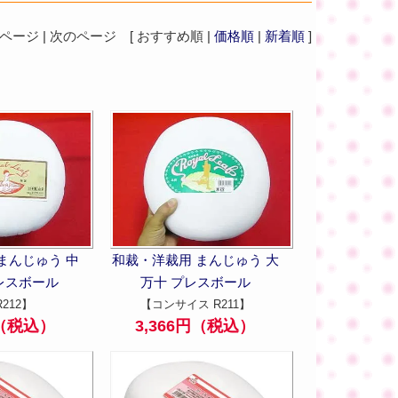
ジ | 次のページ [ おすすめ順 |
価格順
|
新着順
]
まんじゅう 中
和裁・洋裁用 まんじゅう 大
プレスボール
万十 プレスボール
R212】
【コンサイス R211】
円（税込）
3,366円（税込）