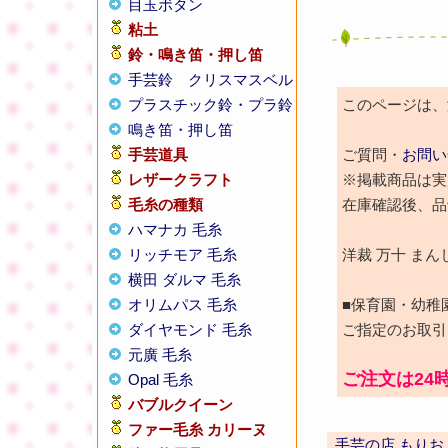
目玉ボタン
粘土
鈴・鳴き笛・押し笛
手芸鈴
クリスマスベル
プラスチック鈴・プラ鈴
このページは、激
鳴き笛・押し笛
手芸道具
ご質問・
お問い
レザークラフト
※掲載商品は実
毛糸の種類
在庫確認後、品
ハマナカ 毛糸
リッチモア 毛糸
洋裁 万十 ま
横田 ダルマ 毛糸
オリムパス 毛糸
■保育園・幼稚
ダイヤモンド 毛糸
ご指定のお取引
元廣 毛糸
ご注文は24
Opal 毛糸
バブルクイーン
ファー毛糸 カリーヌ
手芸の店 もりお