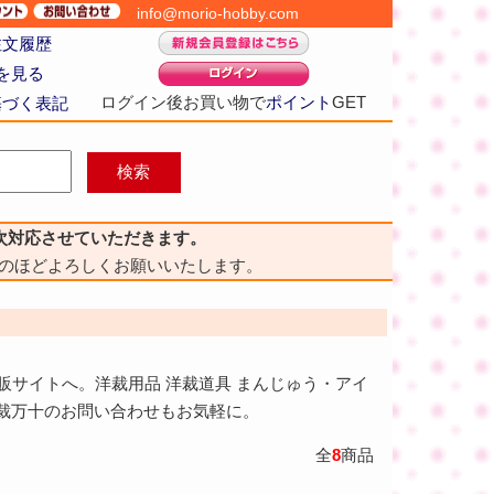
info@morio-hobby.com
注文履歴
を見る
ログイン後お買い物で
ポイント
GET
基づく表記
次対応させていただきます。
のほどよろしくお願いいたします。
通販サイトへ。洋裁用品 洋裁道具 まんじゅう・アイ
裁万十のお問い合わせもお気軽に。
全
8
商品