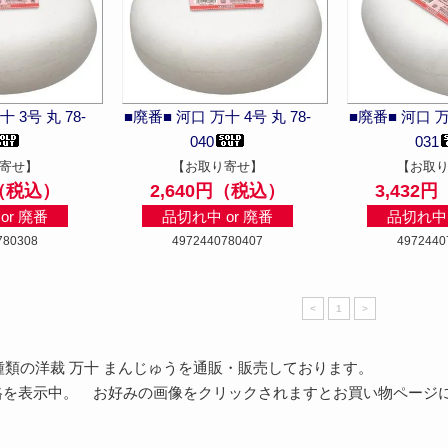
 3号 丸 78-
■廃番■ 河口 万十 4号 丸 78-
■廃番■ 河口 万十
040
031
寄せ】
【お取り寄せ】
【お取
円（税込）
2,640円（税込）
3,432
or 廃番
品切れ中 or 廃番
品切れ中 
780308
4972440780407
4972440
<
1
>
 種類の洋裁 万十 まんじゅうを通販・販売しております。
格を表示中。 お好みの画像をクリックされますとお買い物ページに進