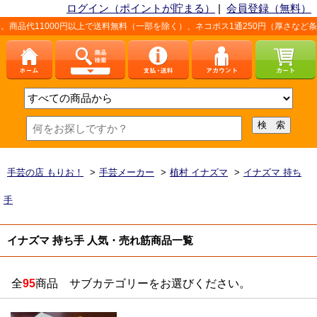
ログイン（ポイントが貯まる）
|
会員登録（無料）
000円以上で送料無料（一部を除く）、ネコポス1通250円（厚さなど条件あり）。
手芸の店 もりお！
>
手芸メーカー
>
植村 イナズマ
>
イナズマ 持ち
手
イナズマ 持ち手 人気・売れ筋商品一覧
全
95
商品 サブカテゴリーをお選びください。