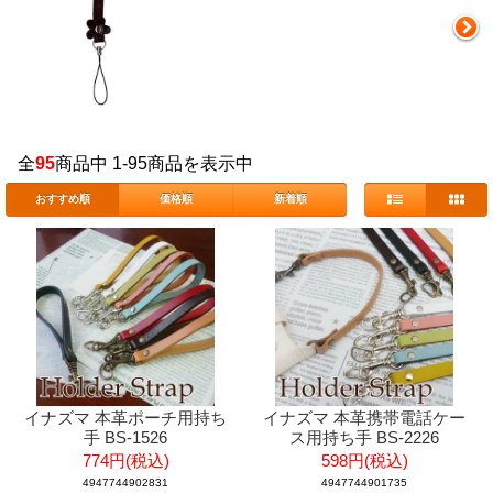
全
95
商品中 1-95商品を表示中
おすすめ順
価格順
新着順
イナズマ 本革ポーチ用持ち
イナズマ 本革携帯電話ケー
手 BS-1526
ス用持ち手 BS-2226
774円(税込)
598円(税込)
4947744902831
4947744901735