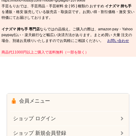
https://morio-hobby.com/?mode=grp&gid=1079968
手芸もりおでは、手芸用品・手芸材料 全 [
95
] 種類の おすすめ
イナズマ 持ち手
を通販・格安 販売している販売店・取扱店です。お買い得・割引価格・激安 安い
特価にてお届けしております。
イナズマ 持ち手 専門店
ならではの品揃え。ご購入の際は、amazon pay・Yahoo
paypay払い・楽天銀行など幅広い決済方法があります。まとめ買い 大量 注文の
場合、別途お見積りいたしますのでお気軽にご相談ください。
お問い合わせ
商品代11000円以上ご購入で送料無料（一部を除く）
会員メニュー
ショップ ログイン
ショップ 新規会員登録