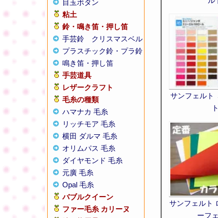
ル
目玉ボタン
粘土
鈴・鳴き笛・押し笛
手芸鈴
クリスマスベル
プラスチック鈴・プラ鈴
鳴き笛・押し笛
手芸道具
レザークラフト
サンフェルト
毛糸の種類
ハマナカ 毛糸
リッチモア 毛糸
横田 ダルマ 毛糸
オリムパス 毛糸
ダイヤモンド 毛糸
元廣 毛糸
Opal 毛糸
バブルクイーン
サンフェルト 
ファー毛糸 カリーヌ
ーフ