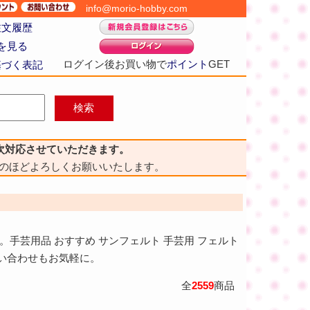
info@morio-hobby.com
注文履歴
を見る
ログイン後お買い物で
ポイント
GET
基づく表記
次対応させていただきます。
のほどよろしくお願いいたします。
手芸用品 おすすめ サンフェルト 手芸用 フェルト
問い合わせもお気軽に。
全
2559
商品