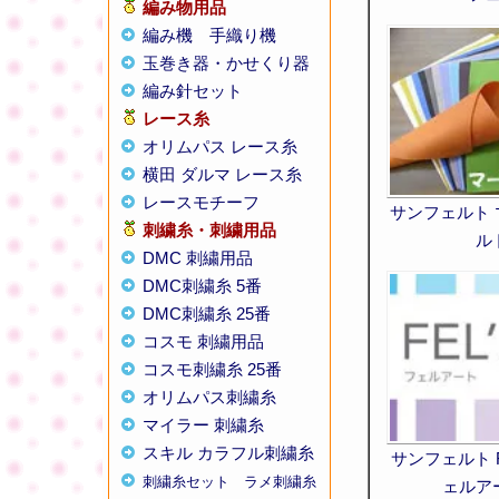
編み物用品
編み機
手織り機
玉巻き器・かせくり器
編み針セット
レース糸
オリムパス レース糸
横田 ダルマ レース糸
レースモチーフ
サンフェルト
刺繍糸・刺繍用品
ル
DMC 刺繍用品
DMC刺繍糸 5番
DMC刺繍糸 25番
コスモ 刺繍用品
コスモ刺繍糸 25番
オリムパス刺繍糸
マイラー 刺繍糸
スキル カラフル刺繍糸
サンフェルト F
刺繍糸セット
ラメ刺繍糸
ェルア