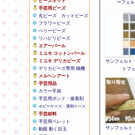
ビーズキット
ーフェルト
手芸用ビーズ
丸ビーズ
カットビーズ
フラワービーズ
ベリービーズ
リハビリビーズ
エアーパール
ミユキ コットンパール
ミユキ デリカビーズ
サンフェルト
デリカビーズ専用 織機
トフ
メルヘンアート
手芸用品
カラー手袋
手芸用ボンド・接着剤
ホビーケース・透明ケース
手芸材料
手芸用ペレット
サンフェルト
動眼 動く目玉