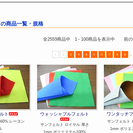
トの商品一覧・規格
全
2559
商品中
1
-
100
商品を表示中 前のペ
<
1
2
3
4
5
6
7
8
9
...
ルト
ウォッシャブルフェルト
ワンタッチ
60% レーヨン
サンフェルト 
サンフェルト ロイヤル 厚さ
%
1mm ポリエ
1mm ポリエステル100%