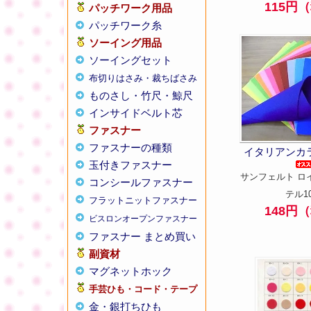
115円
パッチワーク用品
パッチワーク糸
ソーイング用品
ソーイングセット
布切りはさみ・裁ちばさみ
ものさし・竹尺・鯨尺
インサイドベルト芯
ファスナー
ファスナーの種類
イタリアンカ
玉付きファスナー
サンフェルト ロ
コンシールファスナー
テル1
フラットニットファスナー
148円
ビスロンオープンファスナー
ファスナー まとめ買い
副資材
マグネットホック
手芸ひも・コード・テープ
金・銀打ちひも