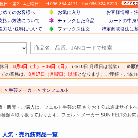
・第2、4土曜日） tel 096-354-4171
fax 096-324-5220
じめてのお客様へ
お気に入り
お客様情報・
支払い方法について
チェックした商品
カートの中身
送方法･送料について
ファックス注文
特定商取引法に
休日：
8月8日（土）～16日（日）
（※10日 月曜日は営業）
※順
全ての業務は、
8月17日（月曜日）以降
となります。ご理解・ご協力
！
>
手芸メーカー
>
サンフェルト
販・販売・ご購入は、フェルト手芸の店 もりお！公式通販サイトへ。
種類を取り扱っております。フェルト メーカー SUN FELTのお
 人気・売れ筋商品一覧