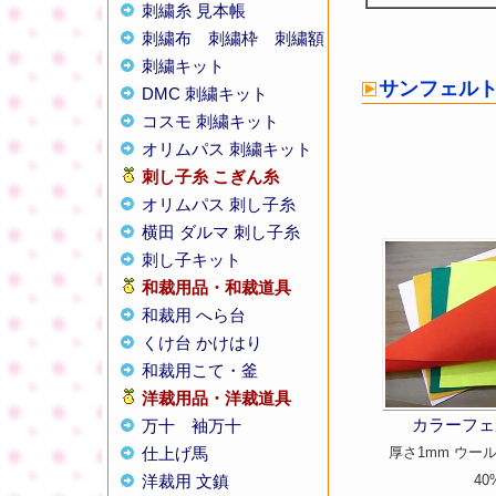
刺繍糸 見本帳
刺繍布
刺繍枠
刺繍額
刺繍キット
サンフェル
DMC 刺繍キット
コスモ 刺繍キット
オリムパス 刺繍キット
刺し子糸
こぎん糸
オリムパス 刺し子糸
横田 ダルマ 刺し子糸
刺し子キット
和裁用品・和裁道具
和裁用 へら台
くけ台 かけはり
和裁用こて・釜
洋裁用品・洋裁道具
カラーフェ
万十
袖万十
仕上げ馬
厚さ1mm ウール
洋裁用 文鎮
40