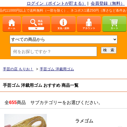
ログイン（ポイントが貯まる）
|
会員登録（無料）
で送料無料（一部を除く）、ネコポス1通250円（厚さなど条件あり）。詳しくは、こ
手芸の店 もりお！
>
手芸ゴム 洋裁用ゴム
手芸ゴム 洋裁用ゴム おすすめ 商品一覧
全
655
商品 サブカテゴリーをお選びください。
ラメゴム