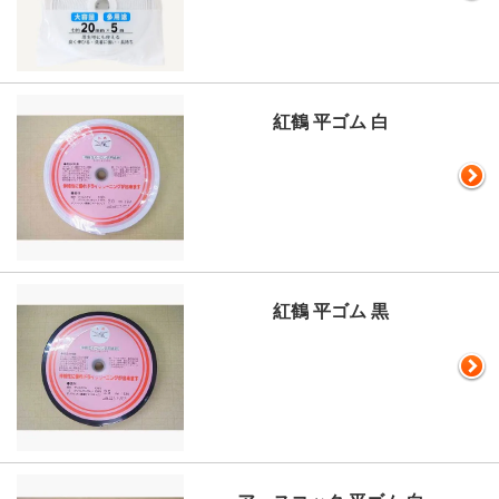
紅鶴 平ゴム 白
紅鶴 平ゴム 黒