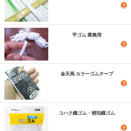
平ゴム 業務用
金天馬 カラーゴムテープ
コハク織ゴム・琥珀織ゴム