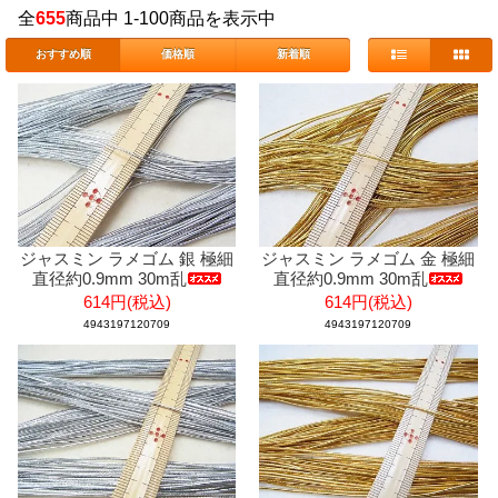
全
655
商品中 1-100商品を表示中
おすすめ順
価格順
新着順
ジャスミン ラメゴム 銀 極細
ジャスミン ラメゴム 金 極細
直径約0.9mm 30m乱
直径約0.9mm 30m乱
614円(税込)
614円(税込)
4943197120709
4943197120709