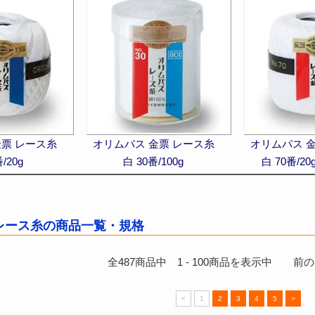
金票 レース糸
オリムパス 金票 レース糸
オリムパス 
/20g
白 30番/100g
白 70番/2
レース糸の商品一覧・規格
全
487
商品中
1
-
100
商品を表示中 前のペ
<
1
2
3
4
5
>