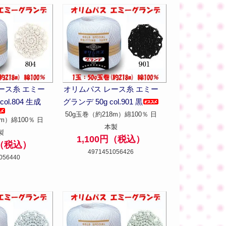
ース糸 エミー
オリムパス レース糸 エミー
ol.804 生成
グランデ 50g col.901 黒
50g玉巻（約218m）綿100％ 日
m）綿100％ 日
本製
製
1,100円（税込）
円（税込）
4971451056426
056440