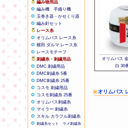
編み物用品
編み機
手織り機
玉巻き器・かせくり器
編み針セット
レース糸
オリムパス レース糸
横田 ダルマ レース糸
レースモチーフ
オリムパス 
刺繍糸・刺繍用品
白 30番
DMC 刺繍用品
DMC刺繍糸 5番
DMC刺繍糸 25番
コスモ 刺繍用品
オリムパス 
コスモ刺繍糸 25番
オリムパス刺繍糸
マイラー 刺繍糸
スキル カラフル刺繍糸
刺繍糸セット
ラメ刺繍糸