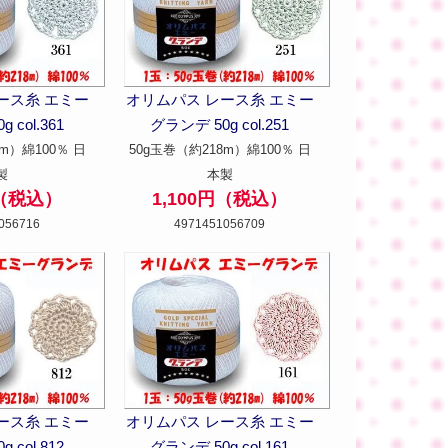
ース糸 エミー
オリムパス レース糸 エミー
 col.361
グランデ 50g col.251
m）綿100％ 日
50g玉巻（約218m）綿100％ 日
製
本製
円（税込）
1,100円（税込）
056716
4971451056709
ース糸 エミー
オリムパス レース糸 エミー
 col.812
グランデ 50g col.161