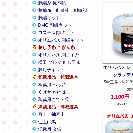
刺繍糸 見本帳
刺繍布
刺繍枠
刺繍額
刺繍キット
DMC 刺繍キット
コスモ 刺繍キット
オリムパス 刺繍キット
刺し子糸
こぎん糸
オリムパス 刺し子糸
横田 ダルマ 刺し子糸
オリムパス レ
刺し子キット
グランデ 5
和裁用品・和裁道具
50g玉巻（約218
和裁用 へら台
本
くけ台 かけはり
1,100
和裁用こて・釜
4971451
洋裁用品・洋裁道具
万十
袖万十
仕上げ馬
洋裁用 文鎮