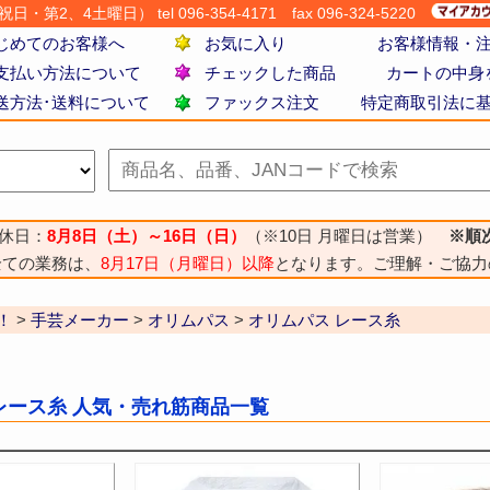
・第2、4土曜日） tel 096-354-4171
fax 096-324-5220
じめてのお客様へ
お気に入り
お客様情報・
支払い方法について
チェックした商品
カートの中身
送方法･送料について
ファックス注文
特定商取引法に
休日：
8月8日（土）～16日（日）
（※10日 月曜日は営業）
※順
全ての業務は、
8月17日（月曜日）以降
となります。ご理解・ご協力
！
>
手芸メーカー
>
オリムパス
>
オリムパス レース糸
レース糸 人気・売れ筋商品一覧