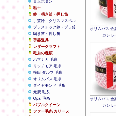
目玉ボタン
粘土
鈴・鳴き笛・押し笛
手芸鈴
クリスマスベル
プラスチック鈴・プラ鈴
オリムパス 金票 
鳴き笛・押し笛
カシ 
手芸道具
レザークラフト
毛糸の種類
ハマナカ 毛糸
リッチモア 毛糸
横田 ダルマ 毛糸
オリムパス 毛糸
ダイヤモンド 毛糸
元廣 毛糸
Opal 毛糸
オリムパス 金票 
バブルクイーン
カシ 
ファー毛糸 カリーヌ