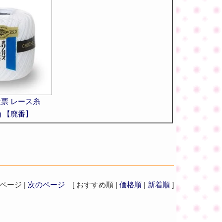
金票 レース糸
0g 【廃番】
ージ |
次のページ
[ おすすめ順 |
価格順
|
新着順
]