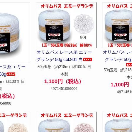
オリムパス レース糸 エミー
オリムパス レ
グランデ 50g col.801 白
グランデ 50g c
ース糸 エミー
50g玉巻（約218m）綿100％ 日
50g玉巻（約218
0g
本製
本
1,100円（税込）
m）綿100％ 日
1,100
製
4971451056006
4971451
円（税込）
056006