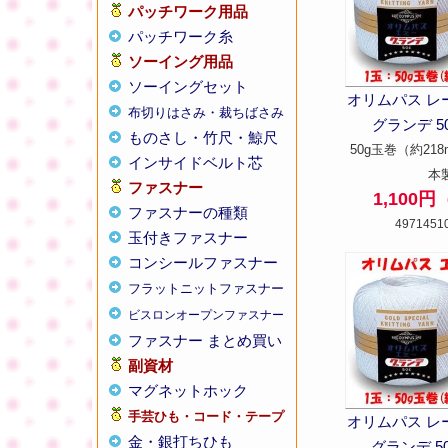
パッチワーク用品
パッチワーク糸
ソーイング用品
ソーイングセット
オリムパス レ
布切りはさみ・裁ちばさみ
グランデ 50g
ものさし・竹尺・鯨尺
50g玉巻（約218
インサイドベルト芯
本
ファスナー
1,100
ファスナーの種類
4971451
玉付きファスナー
コンシールファスナー
フラットニットファスナー
ビスロンオープンファスナー
ファスナー まとめ買い
副資材
マグネットホック
手芸ひも・コード・テープ
オリムパス レ
金・銀打ちひも
グランデ 50g