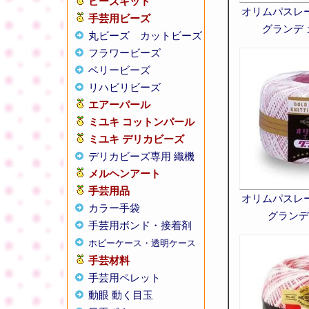
ビーズキット
オリムパスレ
手芸用ビーズ
グランデ
丸ビーズ
カットビーズ
フラワービーズ
ベリービーズ
リハビリビーズ
エアーパール
ミユキ コットンパール
ミユキ デリカビーズ
デリカビーズ専用 織機
メルヘンアート
手芸用品
オリムパスレ
カラー手袋
グランデ
手芸用ボンド・接着剤
ホビーケース・透明ケース
手芸材料
手芸用ペレット
動眼 動く目玉