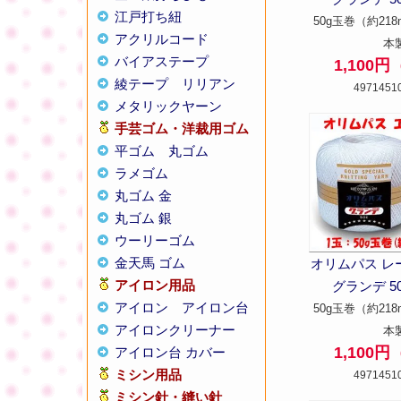
江戸打ち紐
50g玉巻（約218
アクリルコード
本
バイアステープ
1,100
綾テープ
リリアン
4971451
メタリックヤーン
手芸ゴム・洋裁用ゴム
平ゴム
丸ゴム
ラメゴム
丸ゴム 金
丸ゴム 銀
ウーリーゴム
金天馬 ゴム
オリムパス レ
アイロン用品
グランデ 50g
アイロン
アイロン台
50g玉巻（約218
アイロンクリーナー
本
1,100
アイロン台 カバー
ミシン用品
4971451
ミシン針・縫い針