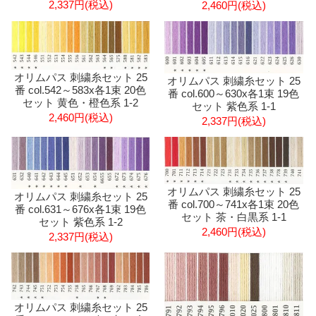
2,337円(税込)
2,460円(税込)
オリムパス 刺繍糸セット 25
オリムパス 刺繍糸セット 25
番 col.542～583x各1束 20色
番 col.600～630x各1束 19色
セット 黄色・橙色系 1-2
セット 紫色系 1-1
2,460円(税込)
2,337円(税込)
オリムパス 刺繍糸セット 25
オリムパス 刺繍糸セット 25
番 col.700～741x各1束 20色
番 col.631～676x各1束 19色
セット 茶・白黒系 1-1
セット 紫色系 1-2
2,460円(税込)
2,337円(税込)
オリムパス 刺繍糸セット 25