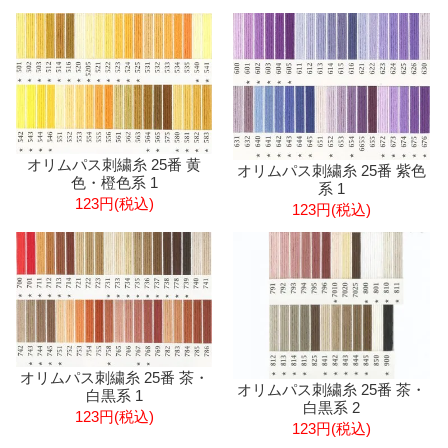
オリムパス刺繍糸 25番 黄
オリムパス刺繍糸 25番 紫色
色・橙色系 1
系 1
123円(税込)
123円(税込)
オリムパス刺繍糸 25番 茶・
オリムパス刺繍糸 25番 茶・
白黒系 1
白黒系 2
123円(税込)
123円(税込)