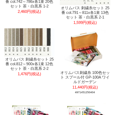
番 col.742～786x各1束 20色
セット 茶・白黒系 1-2
オリムパス 刺繍糸セット 25
2,460円(税込)
番 col.791～811x各1束 13色
セット 茶・白黒系 2-1
1,599円(税込)
オリムパス 刺繍糸セット 25
番 col.812～900x各1束 12色
セット 茶・白黒系 2-2
オリムパス刺繍糸 100色セッ
1,476円(税込)
ト スプール付 GP-100A ワイ
ルドガーデン
11,440円(税込)
4971451250404