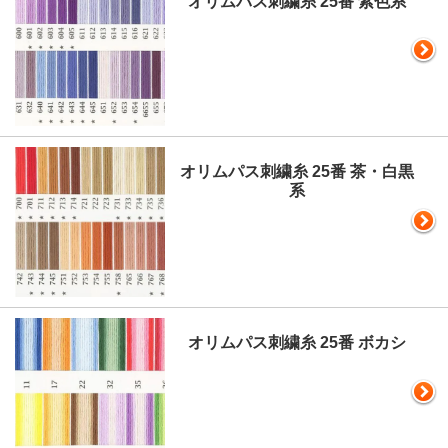
オリムパス刺繍糸 25番 紫色系
オリムパス刺繍糸 25番 茶・白黒
系
オリムパス刺繍糸 25番 ボカシ