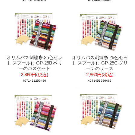
オリムパス刺繍糸 25色セッ
オリムパス刺繍糸 25色セッ
ト スプール付 GP-25B ベリ
ト スプール付 GP-25C グリ
ーのバスケット
ーンのリース
2,860円(税込)
2,860円(税込)
4971451250459
4971451250466