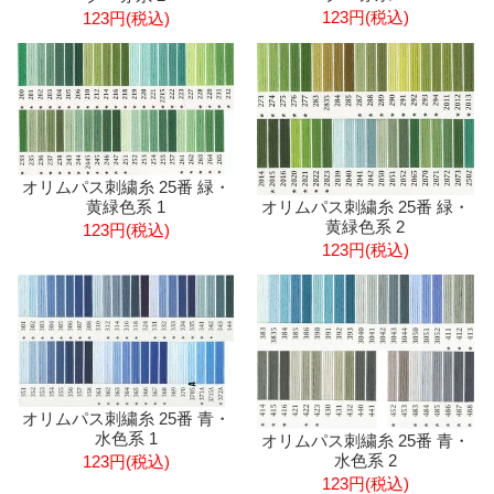
123円(税込)
123円(税込)
オリムパス刺繍糸 25番 緑・
黄緑色系 1
オリムパス刺繍糸 25番 緑・
黄緑色系 2
123円(税込)
123円(税込)
オリムパス刺繍糸 25番 青・
水色系 1
オリムパス刺繍糸 25番 青・
水色系 2
123円(税込)
123円(税込)