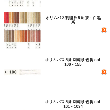
オリムパス刺繍糸 5番 茶・白黒
系
オリムパス 5番 刺繍糸 色番 col.
100～155
オリムパス 5番 刺繍糸 色番 col.
161～1034