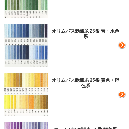
オリムパス刺繍糸 25番 青・水色
系
オリムパス刺繍糸 25番 黄色・橙
色系