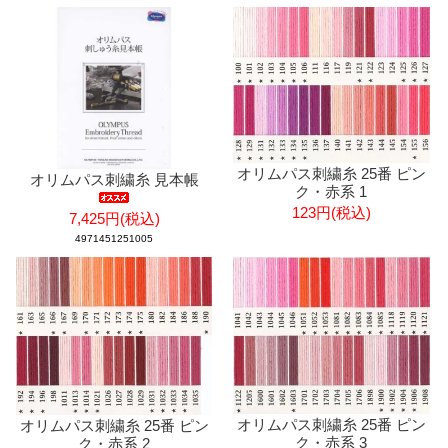
オリムパス刺繍糸 25番 ピン
オリムパス刺繍糸 見本帳
ク・赤系 1
123円(税込)
7,425円(税込)
4971451251005
オリムパス刺繍糸 25番 ピン
オリムパス刺繍糸 25番 ピン
ク・赤系 3
ク・赤系 2