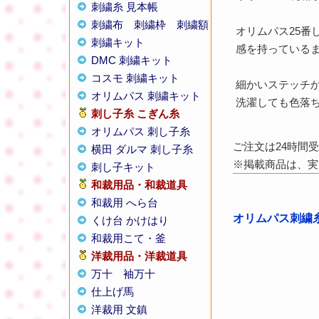
刺繍糸 見本帳
刺繍布
刺繍枠
刺繍額
オリムパス25番
刺繍キット
感を持っている
DMC 刺繍キット
コスモ 刺繍キット
細かいステッチ
オリムパス 刺繍キット
洗濯しても色落
刺し子糸
こぎん糸
オリムパス 刺し子糸
ご注文は24時間
横田 ダルマ 刺し子糸
※掲載商品は、実
刺し子キット
和裁用品・和裁道具
和裁用 へら台
オリムパス刺繍糸 
くけ台 かけはり
和裁用こて・釜
洋裁用品・洋裁道具
万十
袖万十
仕上げ馬
洋裁用 文鎮