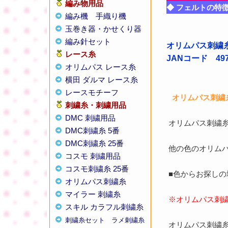
編み物用品
◆ フェルトの特
編み機
手織り機
玉巻き器・かせくり器
編み針セット
オリムパス刺繍糸
レース糸
JANコード 4971
オリムパス レース糸
横田 ダルマ レース糸
レースモチーフ
オリムパス刺繍糸
刺繍糸・刺繍用品
DMC 刺繍用品
オリムパス刺繍糸
DMC刺繍糸 5番
DMC刺繍糸 25番
他の色のオリム
コスモ 刺繍用品
コスモ刺繍糸 25番
■色からお探し
オリムパス刺繍糸
マイラー 刺繍糸
※オリムパス刺
スキル カラフル刺繍糸
刺繍糸セット
ラメ刺繍糸
オリムパス刺繍