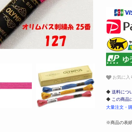
お気に入
◆
送料につ
◆
この商品
大量注文・購
※商品の表