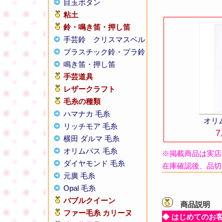
目玉ボタン
粘土
鈴・鳴き笛・押し笛
手芸鈴
クリスマスベル
プラスチック鈴・プラ鈴
鳴き笛・押し笛
手芸道具
レザークラフト
毛糸の種類
ハマナカ 毛糸
オリ
リッチモア 毛糸
7
横田 ダルマ 毛糸
オリムパス 毛糸
※掲載商品は実店
ダイヤモンド 毛糸
在庫確認後、品切
元廣 毛糸
Opal 毛糸
バブルクイーン
商品説明
【
ファー毛糸 カリーヌ
◆ はじめてのお