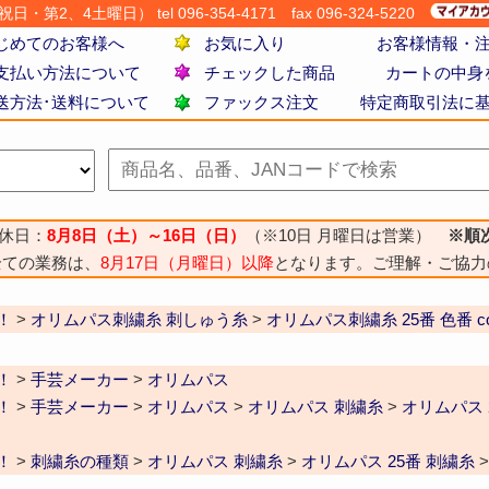
・第2、4土曜日） tel 096-354-4171
fax 096-324-5220
じめてのお客様へ
お気に入り
お客様情報・
支払い方法について
チェックした商品
カートの中身
送方法･送料について
ファックス注文
特定商取引法に
休日：
8月8日（土）～16日（日）
（※10日 月曜日は営業）
※順
全ての業務は、
8月17日（月曜日）以降
となります。ご理解・ご協力
！
>
オリムパス刺繍糸 刺しゅう糸
>
オリムパス刺繍糸 25番 色番 col
！
>
手芸メーカー
>
オリムパス
！
>
手芸メーカー
>
オリムパス
>
オリムパス 刺繍糸
>
オリムパス 
！
>
刺繍糸の種類
>
オリムパス 刺繍糸
>
オリムパス 25番 刺繍糸