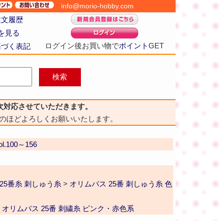
info@morio-hobby.com
注文履歴
を見る
ログイン後お買い物で
ポイント
GET
基づく表記
次対応させていただきます。
のほどよろしくお願いいたします。
.100～156
25番糸 刺しゅう糸
>
オリムパス 25番 刺しゅう糸 色
>
オリムパス 25番 刺繍糸 ピンク・赤色系