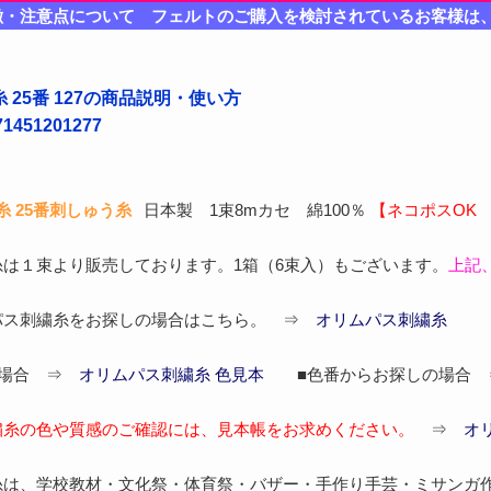
徴・注意点について フェルトのご購入を検討されているお客様は
 25番 127の商品説明・使い方
451201277
 25番刺しゅう糸
日本製 1束8mカセ 綿100％
【ネコポスOK
は１束より販売しております。1箱（6束入）もございます。
上記
パス刺繍糸をお探しの場合はこちら。 ⇒
オリムパス刺繍糸
の場合 ⇒
オリムパス刺繍糸 色見本
■色番からお探しの場合
繍糸の色や質感のご確認には、見本帳をお求めください。
⇒
オ
糸は、学校教材・文化祭・体育祭・バザー・手作り手芸・ミサンガ