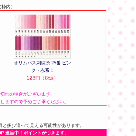
（枠内）
オリムパス刺繍糸 25番 ピン
ク・赤系 1
123
円（税込）
品切れの場合がございます。
たしますので予めご了承ください。
目と多少違って見える可能性があります。
0P 進呈中！ポイントがつきます。