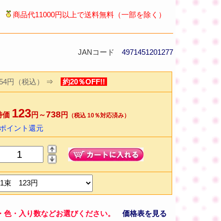
商品代11000円以上で送料無料（一部を除く）
JANコード
4971451201277
154円（税込）
⇒
約20％OFF!!
123
738
特価
円～
円
（税込 10％対応済み）
2ポイント還元
・色・入り数などお選びください。
価格表を見る