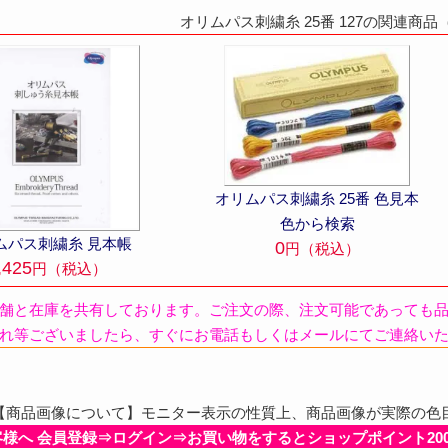
オリムパス刺繍糸 25番 127の関連商品
オリムパス刺繍糸 25番 色見本
色から検索
ムパス刺繍糸 見本帳
0
円（税込）
,425
円（税込）
舗と在庫を共有しております。ご注文の際、注文可能であっても
れ等ございましたら、すぐにお電話もしくはメールにてご連絡い
商品画像について】モニター表示の性質上、商品画像が実際の色
客様へ 会員登録⇒ログイン⇒お買い物をするとショップポイント20