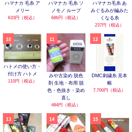
ハマナカ 毛糸 ア
ハマナカ 毛糸 ソ
ハマナカ毛糸 あ
メリー
ノモノ ループ
みぐるみが編みた
633円（税込）
686円（税込）
くなる糸
237円（税込）
10
11
12
ハトメの使い方・
付け方 ハトメ
みや古染め 脱色
DMC刺繍糸 見本
110円（税込）
剤 生地・布用 脱
帳
7,700円（税込）
色・色抜き・染め
直し
484円（税込）
13
14
15