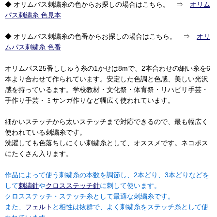
◆ オリムパス刺繍糸の色からお探しの場合はこちら。 ⇒
オリム
パス刺繍糸 色見本
◆ オリムパス刺繍糸の色番からお探しの場合はこちら。 ⇒
オリ
ムパス刺繍糸 色番
オリムパス25番ししゅう糸の1かせは8mで、2本合わせの細い糸を6
本より合わせて作られています。安定した色調と色感、美しい光沢
感を持っているます。学校教材・文化祭・体育祭・リハビリ手芸・
手作り手芸・ミサンガ作りなど幅広く使われています。
細かいステッチから太いステッチまで対応できるので、最も幅広く
使われている刺繍糸です。
洗濯しても色落ちしにくい刺繍糸として、オススメです。ネコポス
にたくさん入ります。
作品によって使う刺繍糸の本数を調節し、2本どり、3本どりなどを
して
刺繍針
や
クロスステッチ針
に刺して使います。
クロスステッチ・ステッチ糸として最適な刺繍糸です。
また、
フェルト
と相性は抜群で、よく刺繍糸をステッチ糸として使