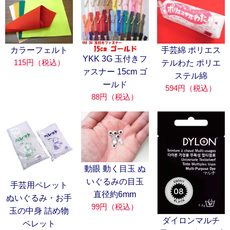
カラーフェルト
手芸綿 ポリエス
YKK 3G 玉付きフ
115円（税込）
テルわた ポリエ
ァスナー 15cm ゴ
ステル綿
ールド
594円（税込）
88円（税込）
動眼 動く目玉 ぬ
いぐるみの目玉
手芸用ペレット
直径約6mm
ぬいぐるみ・お手
99円（税込）
玉の中身 詰め物
ダイロンマルチ
ペレット