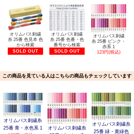
オリムパス刺繍
オリムパス刺繍
オリムパス刺繍
糸 25番 色見本 色
糸 25番 色番・色
糸 25番 ピンク・
から検索
番号から検索
赤系 1
SOLD OUT
SOLD OUT
123円(税込)
この商品を見ている人はこちらの商品もチェックしています
オリムパス刺繍糸
オリムパス刺繍糸
オリムパス刺繍糸
25番 青・水色系 1
25番 緑・黄緑色