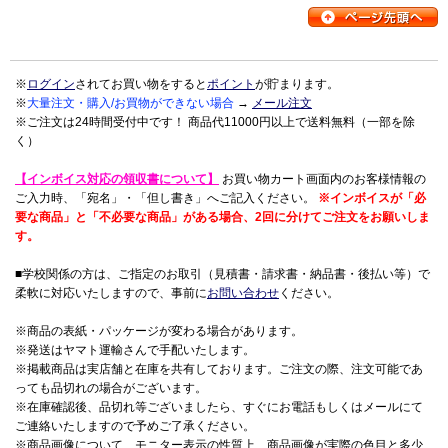
※
ログイン
されてお買い物をすると
ポイント
が貯まります。
※
大量注文・購入/お買物ができない場合
→
メール注文
※ご注文は24時間受付中です！ 商品代11000円以上で送料無料（一部を除
く）
【インボイス対応の領収書について】
お買い物カート画面内のお客様情報の
ご入力時、「宛名」・「但し書き」へご記入ください。
※インボイスが「必
要な商品」と「不必要な商品」がある場合、2回に分けてご注文をお願いしま
す。
■学校関係の方は、ご指定のお取引（見積書・請求書・納品書・後払い等）で
柔軟に対応いたしますので、事前に
お問い合わせ
ください。
※商品の表紙・パッケージが変わる場合があります。
※発送はヤマト運輸さんで手配いたします。
※掲載商品は実店舗と在庫を共有しております。ご注文の際、注文可能であ
っても品切れの場合がございます。
※在庫確認後、品切れ等ございましたら、すぐにお電話もしくはメールにて
ご連絡いたしますので予めご了承ください。
※商品画像について、モニター表示の性質上、商品画像が実際の色目と多少