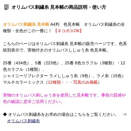
オリムパス刺繍糸 見本帳の商品説明・使い方
オリムパス刺繍糸 見本帳
A4判 色見本帳 オリムパス刺繍糸の全
種類・全色がこの一冊に！
【ネコポスOK】
こちらのページはオリムパス刺繍糸 見本帳の販売ページです。色系
統別表示で、実物付きのオリムパスししゅう糸 色見本帳。
25番（434色）、5番（223色）、25番 8色カラフル（3種類）・12
色カラフル（1種類）、
シャイニーリフレクター ラメししゅう糸（9色）、ラメ糸（15色）
マルチカラーミックス（
12種類・・・写真のみ掲載
）
実物のオリムパス刺しゅう糸を使用した見本帳です。事前の質感や
色の確認に是非ご活用ください。
◆ オリムパス刺繍糸をお求めの場合はこちらをご覧ください。 ⇒
オリムパス刺繍糸