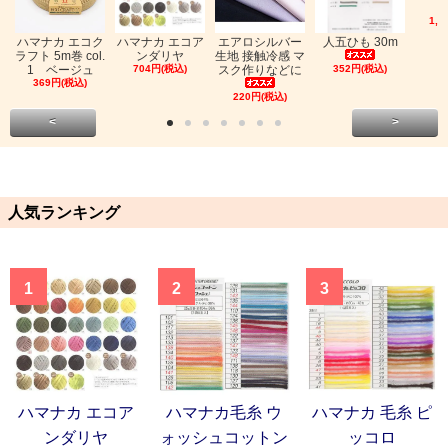
1,0
ハマナカ エコク
ハマナカ エコア
エアロシルバー
人五ひも 30m
ラフト 5m巻 col.
ンダリヤ
生地 接触冷感 マ
1 ベージュ
704円(税込)
スク作りなどに
352円(税込)
369円(税込)
220円(税込)
<
>
人気ランキング
1
2
3
ハマナカ エコア
ハマナカ毛糸 ウ
ハマナカ 毛糸 ピ
ンダリヤ
ォッシュコットン
ッコロ