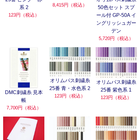
8,415円（税込）
系 2
50色セット スプ
123円（税込）
ール付 GP-50A イ
ングリッシュガー
デン
5,720円（税込）
オリムパス刺繍糸
オリムパス刺繍糸
25番 青・水色系 2
25番 紫色系 1
DMC刺繍糸 見本
123円（税込）
123円（税込）
帳
7,700円（税込）