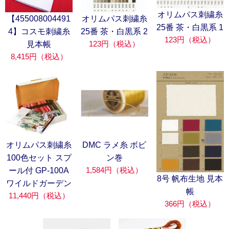
オリムパス刺繍糸
オリムパス刺繍糸
【455008004491
25番 茶・白黒系 1
25番 茶・白黒系 2
4】コスモ刺繍糸
123円（税込）
123円（税込）
見本帳
8,415円（税込）
オリムパス刺繍糸
DMC ラメ糸 ボビ
100色セット スプ
ン巻
1,584円（税込）
ール付 GP-100A
8号 帆布生地 見本
ワイルドガーデン
帳
11,440円（税込）
366円（税込）