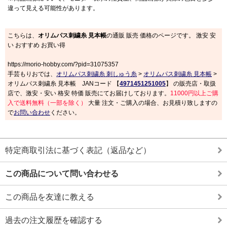
違って見える可能性があります。
こちらは、
オリムパス刺繍糸 見本帳
の通販 販売 価格のページです。 激安 安
い おすすめ お買い得
https://morio-hobby.com/?pid=31075357
手芸もりおでは、
オリムパス刺繍糸 刺しゅう糸
>
オリムパス刺繍糸 見本帳
>
オリムパス刺繍糸 見本帳 JANコード 【
4971451251005
】 の販売店・取扱
店で、激安・安い 格安 特価 販売にてお届けしております。
11000円以上ご購
入で送料無料（一部を除く）
大量 注文・ご購入の場合、お見積り致しますの
で
お問い合わせ
ください。
特定商取引法に基づく表記（返品など）
この商品について問い合わせる
この商品を友達に教える
過去の注文履歴を確認する