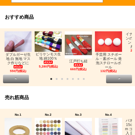
おすすめ商品
イナ
ンの
ン「
糸
26
ビリケンモス生
ダブルガーゼ生
手芸用 スチボー
地 綿100％
地 白 無地 マス
ル・素ボール 発
江戸打ち紐
ク作りなどに
泡スチロールボ
5,280円(税込)
ール
660円(税込)
550円(税込)
132円(税込)
<
>
売れ筋商品
No.1
No.2
No.3
No.4
バネ
15c
m ゴ
入 日