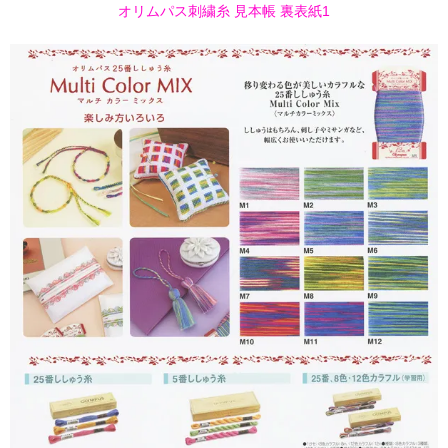
オリムパス刺繍糸 見本帳 裏表紙1