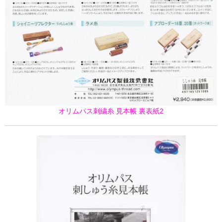
オリムパス刺繍糸 見本帳 裏表紙2