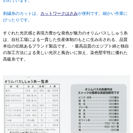
われています。
刺繍糸のカットは、
カットワークはさみ
が便利です。細かい作業に
ぴったりです。
すぐれた光沢感と表現力豊かな発色が魅力のオリムパスししゅう糸
は、自社工場による一貫した生産体制のもとに生み出される、品質
本位の伝統あるブランド製品です。 ・最高品質のエジプト綿と独自
の加工方法による美しい光沢と風合いに加え、染色堅牢性に優れた
高級糸です。