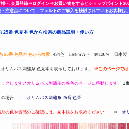
客様へ 会員登録⇒ログイン⇒お買い物をするとショップポイント20
徴・注意点について フェルトのご購入を検討されているお客様は
 25番 色見本 色から検索の商品説明・使い方
 25番 色見本 色から検索
434色 1束8mカセ 綿100％ 日本製
はオリムパス刺繍糸 色見本を表示しております。
※このページでは
リックしますとオリムパス刺繍糸の各色のページに移動します。
1
しの場合 ⇒
オリムパス刺繍糸 25番 色番
繍糸の色や質感のご確認には、見本帳をお求めください。
⇒
オ