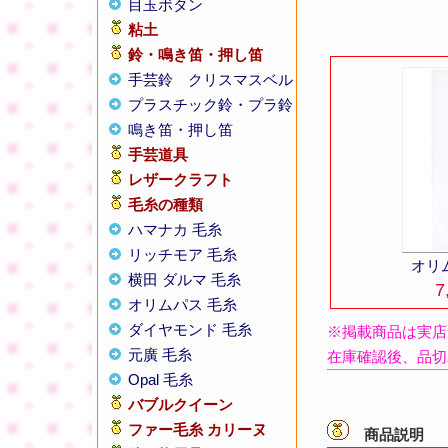
目玉ボタン
粘土
鈴・鳴き笛・押し笛
手芸鈴
クリスマスベル
プラスチック鈴・プラ鈴
鳴き笛・押し笛
手芸道具
レザークラフト
毛糸の種類
ハマナカ 毛糸
リッチモア 毛糸
オリ
横田 ダルマ 毛糸
7
オリムパス 毛糸
ダイヤモンド 毛糸
※掲載商品は実店
元廣 毛糸
在庫確認後、品切
Opal 毛糸
バブルクイーン
ファー毛糸 カリーヌ
商品説明
【