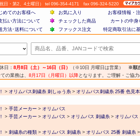
・第2、4土曜日） tel 096-354-4171
fax 096-324-5220
じめてのお客様へ
お気に入り
お客様情報・
支払い方法について
チェックした商品
カートの中身
送方法･送料について
ファックス注文
特定商取引法に
休日：
8月8日（土）～16日（日）
（※10日 月曜日は営業）
※順
全ての業務は、
8月17日（月曜日）以降
となります。ご理解・ご協力
！
>
オリムパス刺繍糸 刺しゅう糸
>
オリムパス刺繍糸 25番 色見
！
>
手芸メーカー
>
オリムパス
！
>
手芸メーカー
>
オリムパス
>
オリムパス 刺繍糸
>
オリムパス 
！
>
刺繍糸の種類
>
オリムパス 刺繍糸
>
オリムパス 25番 刺繍糸