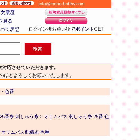
info@morio-hobby.com
注文履歴
を見る
ログイン後お買い物で
ポイント
GET
基づく表記
次対応させていただきます。
のほどよろしくお願いいたします。
本・色番
25番糸 刺しゅう糸
>
オリムパス 刺しゅう糸 25番 色
>
オリムパス刺繍糸 色番