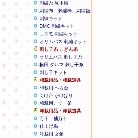
刺繍糸 見本帳
刺繍布
刺繍枠
刺繍額
刺繍キット
DMC 刺繍キット
コスモ 刺繍キット
オリムパス 刺繍キット
刺し子糸
こぎん糸
オリムパス 刺し子糸
横田 ダルマ 刺し子糸
刺し子キット
和裁用品・和裁道具
和裁用 へら台
くけ台 かけはり
和裁用こて・釜
洋裁用品・洋裁道具
万十
袖万十
仕上げ馬
洋裁用 文鎮