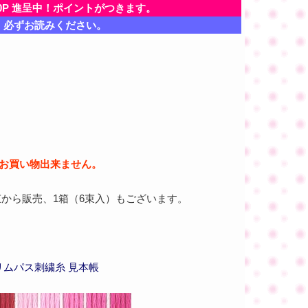
0P 進呈中！ポイントがつきます。
、必ずお読みください。
お買い物出来ません。
束から販売、1箱（6束入）もございます。
リムパス刺繍糸 見本帳