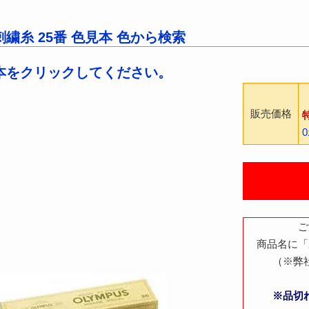
繍糸 25番 色見本 色から検索
本をクリックしてください。
販売価格
ご
商品名に「
（※弊
※品切