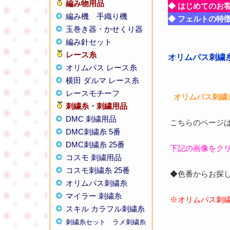
編み物用品
◆ はじめてのお
編み機
手織り機
◆ フェルトの特
玉巻き器・かせくり器
編み針セット
レース糸
オリムパス刺繍糸
オリムパス レース糸
横田 ダルマ レース糸
レースモチーフ
オリムパス刺繍糸
刺繍糸・刺繍用品
DMC 刺繍用品
こちらのページ
DMC刺繍糸 5番
DMC刺繍糸 25番
下記の画像をク
コスモ 刺繍用品
コスモ刺繍糸 25番
◆色番からお探
オリムパス刺繍糸
マイラー 刺繍糸
※オリムパス刺
スキル カラフル刺繍糸
刺繍糸セット
ラメ刺繍糸