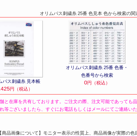
オリムパス刺繍糸 25番 色見本 色から検索の
オリムパス刺繍糸 25番 色番・
色番号から検索
ムパス刺繍糸 見本帳
0
円（税込）
,425
円（税込）
舗と在庫を共有しております。ご注文の際、注文可能であっても
れ等ございましたら、すぐにお電話もしくはメールにてご連絡い
商品画像について】モニター表示の性質上、商品画像が実際の色