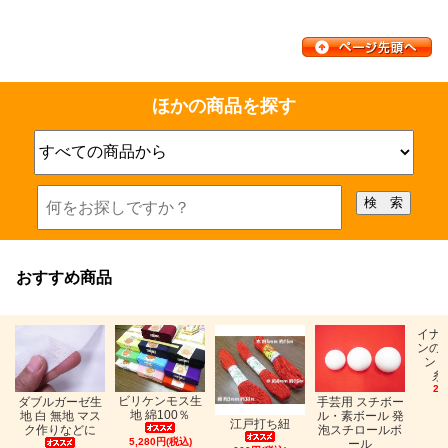
ほかの商品を探す
おすすめ商品
イナ
ンの
ン「
糸
26
ビリケンモス生
ダブルガーゼ生
手芸用 スチボー
地 綿100％
地 白 無地 マス
ル・素ボール 発
江戸打ち紐
ク作りなどに
泡スチロールボ
5,280円(税込)
ール