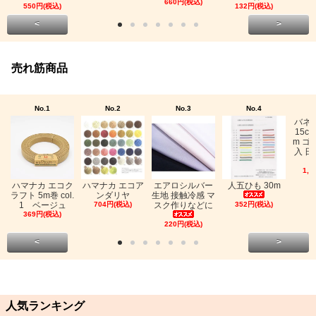
660円(税込)
550円(税込)
132円(税込)
<
>
売れ筋商品
No.1
No.2
No.3
No.4
バネ
15c
m ゴ
入 日
1,0
ハマナカ エコク
ハマナカ エコア
エアロシルバー
人五ひも 30m
ラフト 5m巻 col.
ンダリヤ
生地 接触冷感 マ
1 ベージュ
704円(税込)
スク作りなどに
352円(税込)
369円(税込)
220円(税込)
<
>
人気ランキング