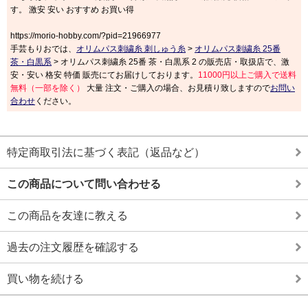
す。 激安 安い おすすめ お買い得
https://morio-hobby.com/?pid=21966977
手芸もりおでは、
オリムパス刺繍糸 刺しゅう糸
>
オリムパス刺繍糸 25番
茶・白黒系
> オリムパス刺繍糸 25番 茶・白黒系 2 の販売店・取扱店で、激
安・安い 格安 特価 販売にてお届けしております。
11000円以上ご購入で送料
無料（一部を除く）
大量 注文・ご購入の場合、お見積り致しますので
お問い
合わせ
ください。
特定商取引法に基づく表記（返品など）
この商品について問い合わせる
この商品を友達に教える
過去の注文履歴を確認する
買い物を続ける