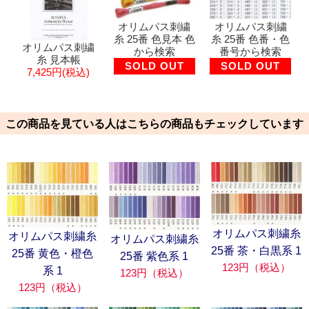
オリムパス刺繍
オリムパス刺繍
糸 25番 色見本 色
糸 25番 色番・色
オリムパス刺繍
から検索
番号から検索
糸 見本帳
SOLD OUT
SOLD OUT
7,425円(税込)
この商品を見ている人はこちらの商品もチェックしています
オリムパス刺繍糸
オリムパス刺繍糸
オリムパス刺繍糸
25番 茶・白黒系 1
25番 黄色・橙色
25番 紫色系 1
123円（税込）
系 1
123円（税込）
123円（税込）