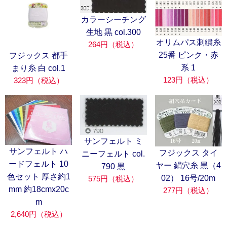
カラーシーチング
生地 黒 col.300
オリムパス刺繍糸
264円（税込）
25番 ピンク・赤
フジックス 都手
系 1
まり糸 白 col.1
123円（税込）
323円（税込）
サンフェルト ミ
サンフェルト ハ
フジックス タイ
ニーフェルト col.
ードフェルト 10
ヤー 絹穴糸 黒（4
790 黒
色セット 厚さ約1
02） 16号/20m
575円（税込）
mm 約18cmx20c
277円（税込）
m
2,640円（税込）