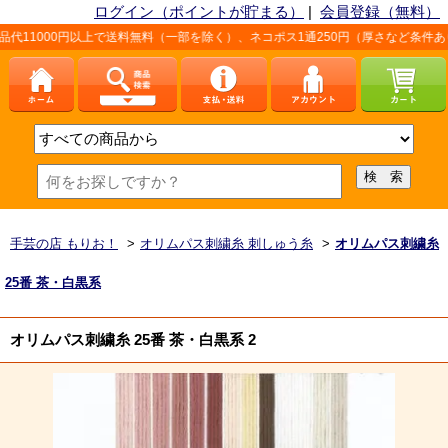
ログイン（ポイントが貯まる）
|
会員登録（無料）
以上で送料無料（一部を除く）、ネコポス1通250円（厚さなど条件あり）。詳しくは
手芸の店 もりお！
>
オリムパス刺繍糸 刺しゅう糸
>
オリムパス刺繍糸
25番 茶・白黒系
オリムパス刺繍糸 25番 茶・白黒系 2