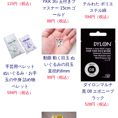
YKK 3G 玉付きフ
115円（税込）
テルわた ポリエ
ァスナー 15cm ゴ
ステル綿
ールド
594円（税込）
88円（税込）
動眼 動く目玉 ぬ
いぐるみの目玉
手芸用ペレット
直径約6mm
ぬいぐるみ・お手
99円（税込）
玉の中身 詰め物
ダイロンマルチ
ペレット
黒 08 エボニーブ
594円（税込）
ラック
528円（税込）