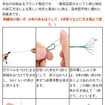
本位の伝統あるブランド製品です。 ・最高品質のエジプト綿と独自
の加工方法による美しい光沢と風合いに加え、染色堅牢性に優れた
高級糸です。
刺繍糸の使い方（6本の糸をほぐして、2本取りなどに引き揃えて使
う。）
①ラベルをつけたまま
②切った糸を2つ折り
③25番ししゅう糸
糸端をみつけて引き出
にして、折り山から1
は、6本の細い糸がゆ
し、1mくらいの長さ
本ずつ必要本数を抜き
るくよりあわされてい
に切ります。
ます。
ます。この細い糸を何
本か引き揃えて「○本
どり」といいます。