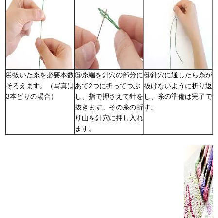
④抜いた糸を必要本数
⑤糸端を針穴の部分に
⑥針穴に通したら糸が
そろえます。（写真は
あて2つに折ってつぶ
抜けないように折り返
3本どりの場合）
し、指で押さえて針を
し、糸の準備は完了で
抜きます。その糸の折
す。
り山を針穴に押し入れ
ます。