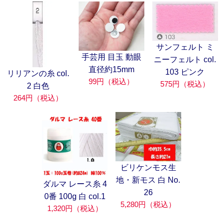
サンフェルト ミ
手芸用 目玉 動眼
ニーフェルト col.
直径約15mm
103 ピンク
リリアンの糸 col.
99円（税込）
575円（税込）
2 白色
264円（税込）
ビリケンモス生
地・新モス 白 No.
ダルマ レース糸 4
26
0番 100g 白 col.1
5,280円（税込）
1,320円（税込）