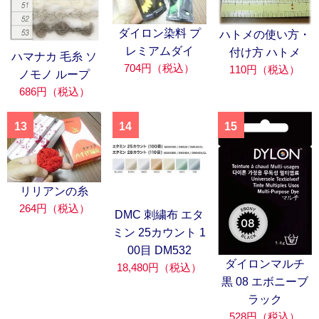
ダイロン染料 プ
ハトメの使い方・
レミアムダイ
付け方 ハトメ
ハマナカ 毛糸 ソ
704円（税込）
110円（税込）
ノモノ ループ
686円（税込）
13
14
15
リリアンの糸
264円（税込）
DMC 刺繍布 エタ
ミン 25カウント 1
00目 DM532
ダイロンマルチ
18,480円（税込）
黒 08 エボニーブ
ラック
528円（税込）