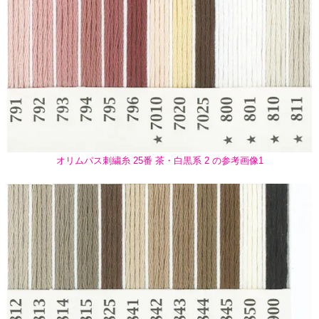
オリムパス刺繍糸 25番 茶・白黒系 2 の参考画像1