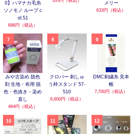
165円（税込）
0】ハマナカ毛糸
メリー
633円（税込）
ソノモノ ループ c
ol.51
686円（税込）
7
8
9
みや古染め 脱色
クロバー 刺しゅ
DMC刺繍糸 見本
剤 生地・布用 脱
う枠スタンド 57-
帳
7,700円（税込）
色・色抜き・染め
510
6,600円（税込）
直し
484円（税込）
10
11
12