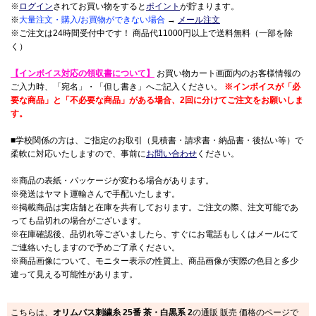
※
ログイン
されてお買い物をすると
ポイント
が貯まります。
※
大量注文・購入/お買物ができない場合
→
メール注文
※ご注文は24時間受付中です！ 商品代11000円以上で送料無料（一部を除
く）
【インボイス対応の領収書について】
お買い物カート画面内のお客様情報の
ご入力時、「宛名」・「但し書き」へご記入ください。
※インボイスが「必
要な商品」と「不必要な商品」がある場合、2回に分けてご注文をお願いしま
す。
■学校関係の方は、ご指定のお取引（見積書・請求書・納品書・後払い等）で
柔軟に対応いたしますので、事前に
お問い合わせ
ください。
※商品の表紙・パッケージが変わる場合があります。
※発送はヤマト運輸さんで手配いたします。
※掲載商品は実店舗と在庫を共有しております。ご注文の際、注文可能であ
っても品切れの場合がございます。
※在庫確認後、品切れ等ございましたら、すぐにお電話もしくはメールにて
ご連絡いたしますので予めご了承ください。
※商品画像について、モニター表示の性質上、商品画像が実際の色目と多少
違って見える可能性があります。
こちらは、
オリムパス刺繍糸 25番 茶・白黒系 2
の通販 販売 価格のページで