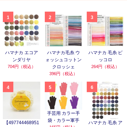
1
2
3
ハマナカ エコア
ハマナカ毛糸 ウ
ハマナカ 毛糸 ピ
ンダリヤ
ォッシュコットン
ッコロ
704円（税込）
264円（税込）
クロッシェ
396円（税込）
4
5
6
手芸用 カラー手
袋・カラー軍手
【497744468951
ハマナカ 毛糸 ア