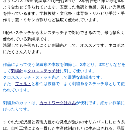
オリムパス 25番 刺繍糸の1かせは8mで、2本合わせの細い糸を6本
より合わせて作られています。安定した色調と色感、美しい光沢感
を持っているます。学校教材・文化祭・体育祭・リハビリ手芸・手
作り手芸・ミサンガ作りなど幅広く使われています。
細かいステッチから太いステッチまで対応できるので、最も幅広く
使われている刺繍糸です。
洗濯しても色落ちしにくい刺繍糸として、オススメです。ネコポス
にたくさん入ります。
作品によって使う刺繍糸の本数を調節し、2本どり、3本どりなどを
して
刺繍針
や
クロスステッチ針
に刺して使います。
クロスステッチ・ステッチ糸として最適な刺繍糸です。
また、
フェルト
と相性は抜群で、よく刺繍糸をステッチ糸として使
われています。
刺繍糸のカットは、
カットワークはさみ
が便利です。細かい作業に
ぴったりです。
すぐれた光沢感と表現力豊かな発色が魅力のオリムパスししゅう糸
は、自社工場による一貫した生産体制のもとに生み出される、品質