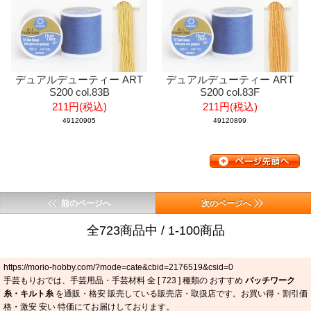
デュアルデューティー ART
デュアルデューティー ART
S200 col.83B
S200 col.83F
211円(税込)
211円(税込)
49120905
49120899
前のページへ
次のページへ
全723商品中 / 1-100商品
https://morio-hobby.com/?mode=cate&cbid=2176519&csid=0
手芸もりおでは、手芸用品・手芸材料 全 [
723
] 種類の おすすめ
パッチワーク
糸・キルト糸
を通販・格安 販売している販売店・取扱店です。お買い得・割引価
格・激安 安い 特価にてお届けしております。