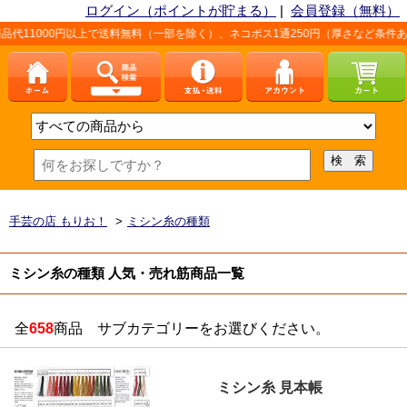
ログイン（ポイントが貯まる）
|
会員登録（無料）
送料無料（一部を除く）、ネコポス1通250円（厚さなど条件あり）。詳しくは、こち
手芸の店 もりお！
>
ミシン糸の種類
ミシン糸の種類 人気・売れ筋商品一覧
全
658
商品 サブカテゴリーをお選びください。
ミシン糸 見本帳