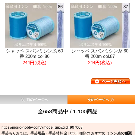
シャッペ スパンミシン糸 60
シャッペ スパンミシン糸 60
番 200m col.86
番 200m col.87
244円(税込)
244円(税込)
前のページへ
次のページへ
全658商品中 / 1-100商品
https://morio-hobby.com/?mode=grp&gid=907008
手芸もりおでは、手芸用品・手芸材料 全 [
658
] 種類の おすすめ
ミシン糸の種類