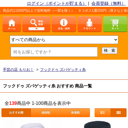
ログイン（ポイントが貯まる）
|
会員登録（無料）
0円以上で送料無料（一部を除く）、ネコポス1通250円（厚さなど条件あり）。詳
手芸の店 もりお！
>
フックドゥ ズパゲッティ糸
フックドゥ ズパゲッティ糸 おすすめ 商品一覧
全
139
商品中 1-100商品を表示中
おすすめ順
価格順
新着順