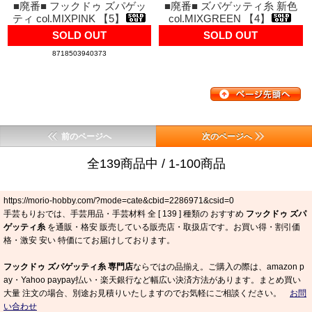
■廃番■ フックドゥ ズパゲッ
■廃番■ ズパゲッティ糸 新色
ティ col.MIXPINK 【5】
col.MIXGREEN 【4】
SOLD OUT
SOLD OUT
8718503940373
前のページへ
次のページへ
全139商品中 / 1-100商品
https://morio-hobby.com/?mode=cate&cbid=2286971&csid=0
手芸もりおでは、手芸用品・手芸材料 全 [
139
] 種類の おすすめ
フックドゥ ズパ
ゲッティ糸
を通販・格安 販売している販売店・取扱店です。お買い得・割引価
格・激安 安い 特価にてお届けしております。
フックドゥ ズパゲッティ糸 専門店
ならではの品揃え。ご購入の際は、amazon p
ay・Yahoo paypay払い・楽天銀行など幅広い決済方法があります。まとめ買い
大量 注文の場合、別途お見積りいたしますのでお気軽にご相談ください。
お問
い合わせ