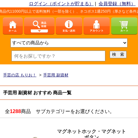
ログイン（ポイントが貯まる）
|
会員登録（無料）
円以上で送料無料（一部を除く）、ネコポス1通250円（厚さなど条件あり）。詳しく
手芸の店 もりお！
>
手芸用 副資材
手芸用 副資材 おすすめ 商品一覧
全
1288
商品 サブカテゴリーをお選びください。
マグネットホック・マグネット
ボタン