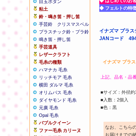
◆ はじめてのお
目玉ボタン
◆ フェルトの特
粘土
鈴・鳴き笛・押し笛
手芸鈴
クリスマスベル
イナズマ プラスチ
プラスチック鈴・プラ鈴
JANコード 4947
鳴き笛・押し笛
手芸道具
レザークラフト
イナズマ プラスチッ
毛糸の種類
ハマナカ 毛糸
上記、品名・品
リッチモア 毛糸
横田 ダルマ 毛糸
■サイズ：外径約3
オリムパス 毛糸
■入数：2個入
ダイヤモンド 毛糸
■色：黒
元廣 毛糸
Opal 毛糸
バブルクイーン
なお、こちら
ファー毛糸 カリーヌ
お届けまでの