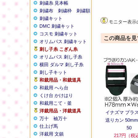
刺繍糸 見本帳
刺繍布
刺繍枠
刺繍額
刺繍キット
モニター表示
DMC 刺繍キット
コスモ 刺繍キット
この商品を見
オリムパス 刺繍キット
刺し子糸
こぎん糸
オリムパス 刺し子糸
横田 ダルマ 刺し子糸
刺し子キット
和裁用品・和裁道具
和裁用 へら台
くけ台 かけはり
和裁用こて・釜
洋裁用品・洋裁道具
イナズマ プラ
万十
袖万十
送りカン 50mm 
仕上げ馬
50
洋裁用 文鎮
217円（税