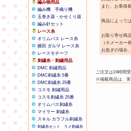
編み物用品
また、お客様
編み機
手織り機
玉巻き器・かせくり器
商品によって
編み針セット
レース糸
お取り寄せ商
オリムパス レース糸
（※メーカー
横田 ダルマ レース糸
お急ぎの場合
レースモチーフ
刺繍糸・刺繍用品
DMC 刺繍用品
ご注文は24時間
DMC刺繍糸 5番
※掲載商品は、実
DMC刺繍糸 25番
コスモ 刺繍用品
コスモ刺繍糸 25番
オリムパス刺繍糸
マイラー 刺繍糸
スキル カラフル刺繍糸
刺繍糸セット
ラメ刺繍糸