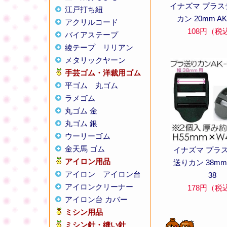
イナズマ プラス
江戸打ち紐
カン 20mm AK-
アクリルコード
108円（税
バイアステープ
綾テープ
リリアン
メタリックヤーン
手芸ゴム・洋裁用ゴム
平ゴム
丸ゴム
ラメゴム
丸ゴム 金
丸ゴム 銀
ウーリーゴム
金天馬 ゴム
イナズマ プラ
アイロン用品
送りカン 38mm 
アイロン
アイロン台
38
アイロンクリーナー
178円（税
アイロン台 カバー
ミシン用品
ミシン針・縫い針