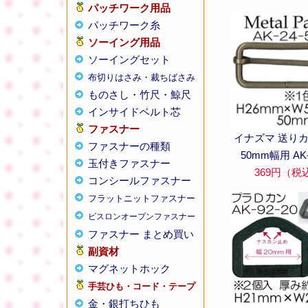
パッチワーク用品
パッチワーク糸
ソーイング用品
ソーイングセット
布切りはさみ・裁ちばさみ
ものさし・竹尺・鯨尺
インサイドベルト芯
ファスナー
イナズマ 送りカ
ファスナーの種類
50mm幅用 AK-
玉付きファスナー
369円（税
コンシールファスナー
フラットニットファスナー
ビスロンオープンファスナー
ファスナー まとめ買い
副資材
マグネットホック
手芸ひも・コード・テープ
金・銀打ちひも