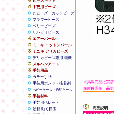
ビーズキット
手芸用ビーズ
丸ビーズ
カットビーズ
フラワービーズ
ベリービーズ
リハビリビーズ
エアーパール
ミユキ コットンパール
ミユキ デリカビーズ
デリカビーズ専用 織機
メルヘンアート
手芸用品
カラー手袋
※掲載商品は実店
手芸用ボンド・接着剤
在庫確認後、品切
ホビーケース・透明ケース
手芸材料
手芸用ペレット
商品説明
【
動眼 動く目玉