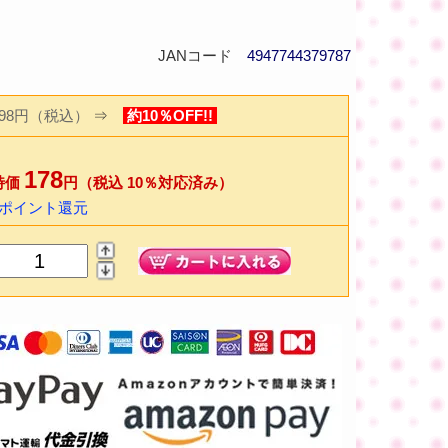
JANコード
4947744379787
198円（税込）
⇒
約10％OFF!!
178
特価
円（税込 10％対応済み）
2ポイント還元