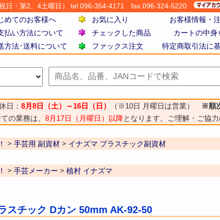
・第2、4土曜日） tel 096-354-4171
fax 096-324-5220
じめてのお客様へ
お気に入り
お客様情報・
支払い方法について
チェックした商品
カートの中身
送方法･送料について
ファックス注文
特定商取引法に
休日：
8月8日（土）～16日（日）
（※10日 月曜日は営業）
※順
全ての業務は、
8月17日（月曜日）以降
となります。ご理解・ご協力
！
>
手芸用 副資材
>
イナズマ プラスチック副資材
！
>
手芸メーカー
>
植村 イナズマ
スチック Dカン 50mm AK-92-50