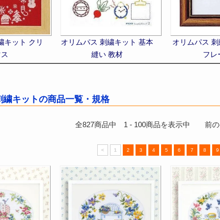
繍キット クリ
オリムパス 刺繍キット 基本
オリムパス 
マス
縫い 教材
フレ
刺繍キットの商品一覧・規格
全
827
商品中
1
-
100
商品を表示中 前のペ
<
1
2
3
4
5
6
7
8
9