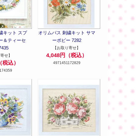
繍キット スプ
オリムパス 刺繍キット サマ
ー＆ティーセ
ーポピー 7282
435
【お取り寄せ】
4,048円（税込）
り寄せ】
円（税込）
4971451172829
174359