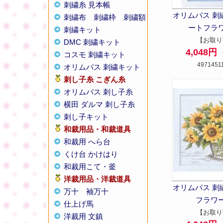
刺繍糸 見本帳
オリムパス 刺
刺繍布
刺繍枠
刺繍額
ートフラワー
刺繍キット
【お取り
DMC 刺繍キット
4,048
コスモ 刺繍キット
4971451
オリムパス 刺繍キット
刺し子糸
こぎん糸
オリムパス 刺し子糸
横田 ダルマ 刺し子糸
刺し子キット
和裁用品・和裁道具
和裁用 へら台
くけ台 かけはり
和裁用こて・釜
洋裁用品・洋裁道具
オリムパス 刺
万十
袖万十
フラワー 
仕上げ馬
【お取り
洋裁用 文鎮