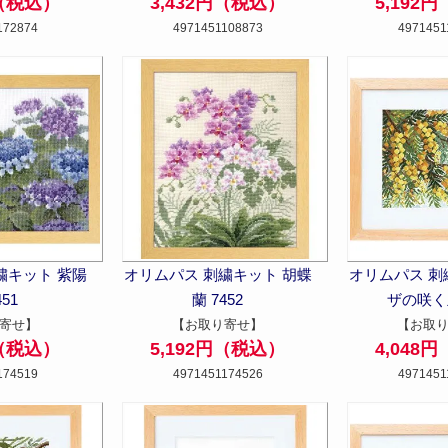
円（税込）
3,432円（税込）
5,192
172874
4971451108873
4971451
繍キット 紫陽
オリムパス 刺繍キット 胡蝶
オリムパス 刺
451
蘭 7452
ザの咲く丘
寄せ】
【お取り寄せ】
【お取
円（税込）
5,192円（税込）
4,048
174519
4971451174526
4971451