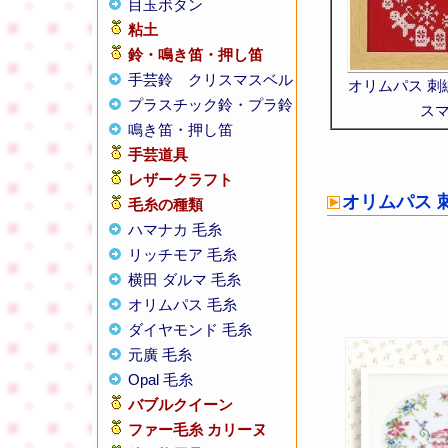
目玉ボタン
粘土
鈴・鳴き笛・押し笛
手芸鈴
クリスマスベル
オリムパス 刺
プラスチック鈴・プラ鈴
ス
鳴き笛・押し笛
手芸道具
レザークラフト
オリムパス 
毛糸の種類
ハマナカ 毛糸
リッチモア 毛糸
横田 ダルマ 毛糸
オリムパス 毛糸
ダイヤモンド 毛糸
元廣 毛糸
Opal 毛糸
バブルクイーン
ファー毛糸 カリーヌ