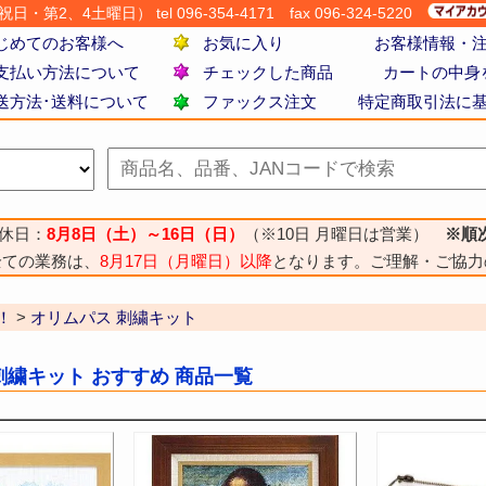
・第2、4土曜日） tel 096-354-4171
fax 096-324-5220
じめてのお客様へ
お気に入り
お客様情報・
支払い方法について
チェックした商品
カートの中身
送方法･送料について
ファックス注文
特定商取引法に
休日：
8月8日（土）～16日（日）
（※10日 月曜日は営業）
※順
全ての業務は、
8月17日（月曜日）以降
となります。ご理解・ご協力
！
>
オリムパス 刺繍キット
刺繍キット おすすめ 商品一覧