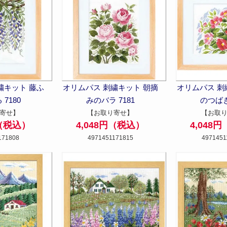
繍キット 藤ふ
オリムパス 刺繍キット 朝摘
オリムパス 刺
7180
みのバラ 7181
のつばき
寄せ】
【お取り寄せ】
【お取
円（税込）
4,048円（税込）
4,048
171808
4971451171815
4971451