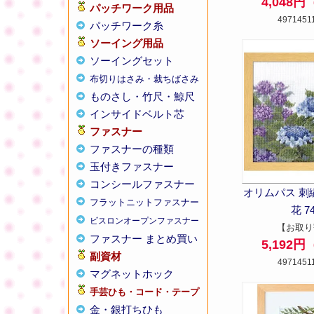
4,048
パッチワーク用品
4971451
パッチワーク糸
ソーイング用品
ソーイングセット
布切りはさみ・裁ちばさみ
ものさし・竹尺・鯨尺
インサイドベルト芯
ファスナー
ファスナーの種類
玉付きファスナー
コンシールファスナー
オリムパス 刺
フラットニットファスナー
花 7
ビスロンオープンファスナー
【お取り
ファスナー まとめ買い
5,192
副資材
4971451
マグネットホック
手芸ひも・コード・テープ
金・銀打ちひも