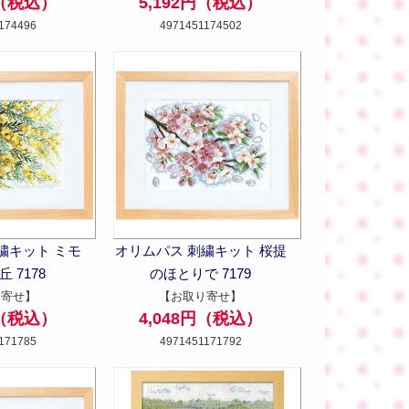
円（税込）
5,192円（税込）
174496
4971451174502
繍キット ミモ
オリムパス 刺繍キット 桜提
 7178
のほとりで 7179
り寄せ】
【お取り寄せ】
円（税込）
4,048円（税込）
171785
4971451171792