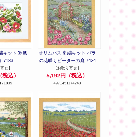
繍キット 寒風
オリムパス 刺繍キット バラ
 7183
の花咲くピーターの庭 7424
り寄せ】
【お取り寄せ】
円（税込）
5,192円（税込）
171839
4971451174243