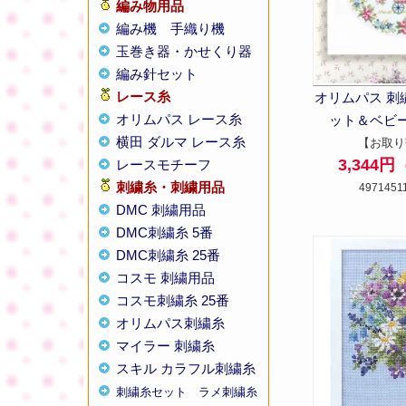
編み物用品
編み機
手織り機
玉巻き器・かせくり器
編み針セット
レース糸
オリムパス 刺
オリムパス レース糸
ット＆ベビーカ
横田 ダルマ レース糸
【お取り
3,344
レースモチーフ
刺繍糸・刺繍用品
4971451
DMC 刺繍用品
DMC刺繍糸 5番
DMC刺繍糸 25番
コスモ 刺繍用品
コスモ刺繍糸 25番
オリムパス刺繍糸
マイラー 刺繍糸
スキル カラフル刺繍糸
刺繍糸セット
ラメ刺繍糸