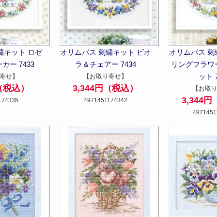
繍キット ロゼ
オリムパス 刺繍キット ビオ
オリムパス 刺
ー 7433
ラ＆チェアー 7434
リングフラワ
ット 7
寄せ】
【お取り寄せ】
円（税込）
3,344円（税込）
【お取
3,344
174335
4971451174342
4971451