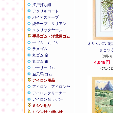
江戸打ち紐
アクリルコード
バイアステープ
綾テープ
リリアン
メタリックヤーン
手芸ゴム・洋裁用ゴム
平ゴム
丸ゴム
オリムパス 刺
ラメゴム
さとつる 
丸ゴム 金
【お取り
丸ゴム 銀
4,048
ウーリーゴム
4971451
金天馬 ゴム
アイロン用品
アイロン
アイロン台
アイロンクリーナー
アイロン台 カバー
ミシン用品
ミシン針・縫い針