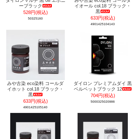
ダイロンマルチ 黒 08 エボニ
みや古染 eco染料 コールダ
ーブラック
イオール col.18 ブラック・
黒
528円(税込)
633円(税込)
50325160
4901425104143
みや古染 eco染料 コールダ
ダイロン プレミアムダイ 黒
イホット col.18 ブラック・
ベルベットブラック 12
黒
704円(税込)
633円(税込)
5000325020986
4901425105140