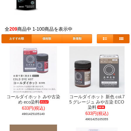
全
209
商品中 1-100商品を表示中
おすすめ順
価格順
新着順
コールダイホット みや古染
コールダイホット 新色 col.7
め eco染料
5 グレージュ みや古染 ECO
染料
633円(税込)
633円(税込)
4901425105140
4901425105355