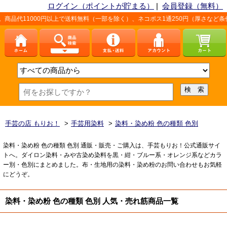
ログイン（ポイントが貯まる）
|
会員登録（無料）
0円以上で送料無料（一部を除く）、ネコポス1通250円（厚さなど条件あり）。詳し
手芸の店 もりお！
>
手芸用染料
>
染料・染め粉 色の種類 色別
染料・染め粉 色の種類 色別 通販・販売・ご購入は、手芸もりお！公式通販サイ
トへ。ダイロン染料・みや古染め染料を黒・紺・ブルー系・オレンジ系などカラ
ー別・色別にまとめました。布・生地用の染料・染め粉のお問い合わせもお気軽
にどうぞ。
染料・染め粉 色の種類 色別 人気・売れ筋商品一覧