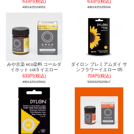
633円(税込)
633円(税込)
4901425104051
4901425105034
みや古染 eco染料 コールダ
ダイロン プレミアムダイ サ
イホット col.5 イエロー
ンフラワーイエロー 05
633円(税込)
704円(税込)
4901425105041
5000325020917