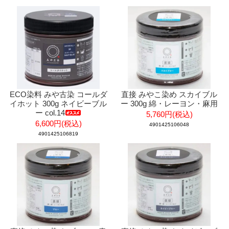
ECO染料 みや古染 コールダ
直接 みやこ染め スカイブル
イホット 300g ネイビーブル
ー 300g 綿・レーヨン・麻用
ー col.14
5,760円(税込)
6,600円(税込)
4901425106048
4901425106819