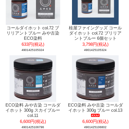
コールダイホット col.72 ブ
桂屋ファイングッズ コール
リリアントブルー みや古染
ダイホット col.72 ブリリア
ECO染料
ントブルー 6個セット
633円(税込)
3,798円(税込)
4901425105324
4901425105324
ECO染料 みや古染 コールダ
ECO染料 みや古染 コールダ
イホット 300g スカイブルー
イホット 300g ブルー col.13
col.11
6,600円(税込)
6,600円(税込)
4901425106796
4901425106802