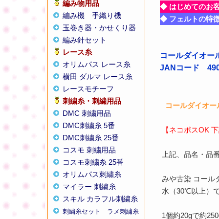
編み物用品
◆ はじめてのお
編み機
手織り機
◆ フェルトの特
玉巻き器・かせくり器
編み針セット
レース糸
コールダイオール
オリムパス レース糸
JANコード 4901
横田 ダルマ レース糸
レースモチーフ
刺繍糸・刺繍用品
コールダイオール
DMC 刺繍用品
DMC刺繍糸 5番
【ネコポスOK 
DMC刺繍糸 25番
コスモ 刺繍用品
上記、品名・品
コスモ刺繍糸 25番
オリムパス刺繍糸
みや古染 コール
マイラー 刺繍糸
水（30℃以上
スキル カラフル刺繍糸
刺繍糸セット
ラメ刺繍糸
1個約20gで約2