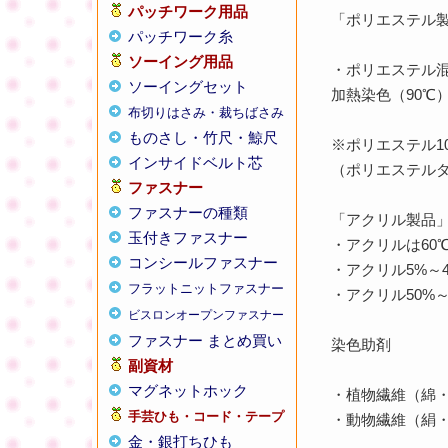
パッチワーク用品
「ポリエステル
パッチワーク糸
ソーイング用品
・ポリエステル
ソーイングセット
加熱染色（90℃
布切りはさみ・裁ちばさみ
ものさし・竹尺・鯨尺
※ポリエステル1
インサイドベルト芯
（ポリエステル
ファスナー
ファスナーの種類
「アクリル製品
玉付きファスナー
・アクリルは60
コンシールファスナー
・アクリル5%～
フラットニットファスナー
・アクリル50%
ビスロンオープンファスナー
ファスナー まとめ買い
染色助剤
副資材
マグネットホック
・植物繊維（綿
手芸ひも・コード・テープ
・動物繊維（絹
金・銀打ちひも