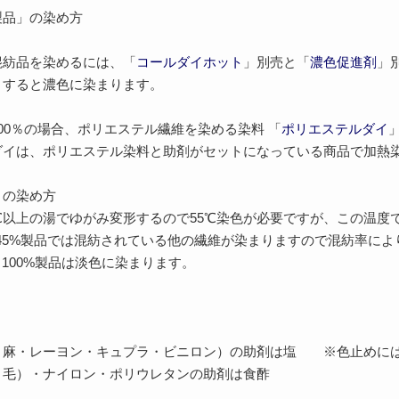
製品」の染め方
混紡品を染めるには、「
コールダイホット
」別売と「
濃色促進剤
」
）すると濃色に染まります。
00％の場合、ポリエステル繊維を染める染料 「
ポリエステルダイ
ダイは、ポリエステル染料と助剤がセットになっている商品で加熱染
」の染め方
℃以上の湯でゆがみ変形するので55℃染色が必要ですが、この温度
45%製品では混紡されている他の繊維が染まりますので混紡率に
～100%製品は淡色に染まります。
・麻・レーヨン・キュプラ・ビニロン）の助剤は塩 ※色止めに
・毛）・ナイロン・ポリウレタンの助剤は食酢