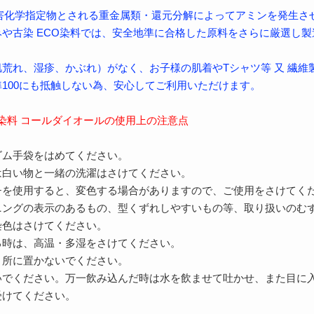
、害化学指定物とされる重金属類・還元分解によってアミンを発生さ
や古染 ECO染料では、安全地準に合格した原料をさらに厳選し製
荒れ、湿疹、かぶれ）がなく、お子様の肌着やTシャツ等 又 繊維
100にも抵触しない為、安心してご利用いただけます。
O染料 コールダイオールの使用上の注意点
ゴム手袋をはめてください。
は白い物と一緒の洗濯はさけてください。
チを使用すると、変色する場合がありますので、ご使用をさけてく
ニングの表示のあるもの、型くずれしやすいもの等、取り扱いのむ
染色はさけてください。
る時は、高温・多湿をさけてください。
く所に置かないでください。
いでください。万一飲み込んだ時は水を飲ませて吐かせ、また目に
けてください。