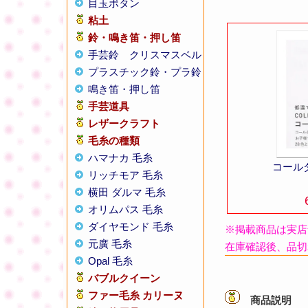
目玉ボタン
粘土
鈴・鳴き笛・押し笛
手芸鈴
クリスマスベル
プラスチック鈴・プラ鈴
鳴き笛・押し笛
手芸道具
レザークラフト
毛糸の種類
ハマナカ 毛糸
コール
リッチモア 毛糸
横田 ダルマ 毛糸
オリムパス 毛糸
ダイヤモンド 毛糸
※掲載商品は実店
元廣 毛糸
在庫確認後、品切
Opal 毛糸
バブルクイーン
ファー毛糸 カリーヌ
商品説明
【