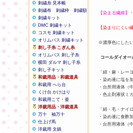
刺繍糸 見本帳
刺繍布
刺繍枠
刺繍額
【染まる繊維】
刺繍キット
DMC 刺繍キット
【染まりにくい
コスモ 刺繍キット
オリムパス 刺繍キット
※濃厚色にした
刺し子糸
こぎん糸
オリムパス 刺し子糸
コールダイオー
横田 ダルマ 刺し子糸
刺し子キット
「綿・麻・レー
和裁用品・和裁道具
・染め液に塩を
和裁用 へら台
・台所用液体（
くけ台 かけはり
・色止剤液状ミ
和裁用こて・釜
洋裁用品・洋裁道具
「絹・毛・ナイ
万十
袖万十
・染め液に食酢
仕上げ馬
・台所用液体（
洋裁用 文鎮