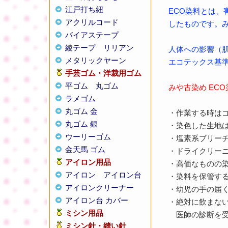
江戸打ち紐
ECO染料とは
アクリルコード
したものです。み
バイアステープ
綾テープ
リリアン
人体への影響（肌
メタリックヤーン
エコテックス基準
手芸ゴム・洋裁用ゴム
平ゴム
丸ゴム
みや古染め EC
ラメゴム
丸ゴム 金
・作業する時は
丸ゴム 銀
・染色した生地
ウーリーゴム
・塩素系ブリー
金天馬 ゴム
・ドライクリー
アイロン用品
・高価なものの
アイロン
アイロン台
・染料を保管す
アイロンクリーナー
・幼児の手の届
アイロン台 カバー
・絶対に飲まな
ミシン用品
医師の診断を受
ミシン針・縫い針