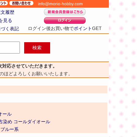
info@morio-hobby.com
注文履歴
を見る
ログイン後お買い物で
ポイント
GET
基づく表記
次対応させていただきます。
のほどよろしくお願いいたします。
オール
古染め コールダイオール
・ブルー系