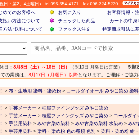
・第2、4土曜日） tel 096-354-4171
fax 096-324-5220
じめてのお客様へ
お気に入り
お客様情報・
支払い方法について
チェックした商品
カートの中身
送方法･送料について
ファックス注文
特定商取引法に
休日：
8月8日（土）～16日（日）
（※10日 月曜日は営業）
※順
全ての業務は、
8月17日（月曜日）以降
となります。ご理解・ご協力
！
>
布・生地用 染料・染め粉
>
コールダイオール みやこ染め 染料
！
>
手芸メーカー
>
桂屋ファイングッズ みやこ染め
！
>
手芸メーカー
>
桂屋ファイングッズ みやこ染め
>
コールダイ
！
>
手芸用染料
>
みや古染め染料
>
みや古染め染料 水染め
>
みや
！
>
手芸用染料
>
染料・染め粉 色の種類 色別
>
染料・染め粉 紺