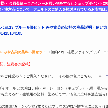
客様へ 会員登録⇒ログイン⇒お買い物をするとショップポイント20
徴・注意点について フェルトのご購入を検討されているお客様は
 col.13 ブルー 6個セット みや古染め染料の商品説明・使い方
425104105
 みや古染め染料 6個セット
1個約20g 桂屋ファイングッズ 
下記、注意書き記載】
番をご確認のうえご購入ください。 その他の色はこちら。 ⇒
ダイオール 染め粉は、綿・麻・レーヨン（キュプラ）・絹・毛か
）でも染まる布・生地用の染料・染め粉です。淡色は染料を適宜減ら
50gの白生地(Ｔシャツ約2枚またはブラウス2枚)が標準色に染められ