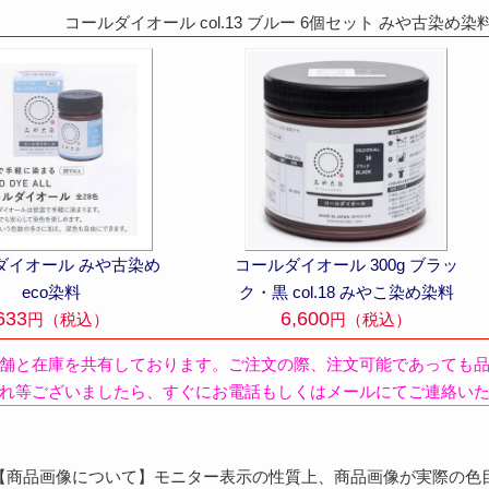
コールダイオール col.13 ブルー 6個セット みや古染め染
ダイオール みや古染め
コールダイオール 300g ブラッ
eco染料
ク・黒 col.18 みやこ染め染料
633
6,600
円（税込）
円（税込）
舗と在庫を共有しております。ご注文の際、注文可能であっても
れ等ございましたら、すぐにお電話もしくはメールにてご連絡い
商品画像について】モニター表示の性質上、商品画像が実際の色