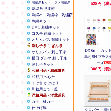
刺繍糸セット
ラメ刺繍糸
528円（税
刺繍糸 見本帳
刺繍布
刺繍枠
刺繍額
刺繍キット
DMC 刺繍キット
コスモ 刺繍キット
オリムパス 刺繍キット
刺し子糸
こぎん糸
DX 6mm カ
オリムパス 刺し子糸
島村SH プラス
横田 ダルマ 刺し子糸
ーズ
刺し子キット
308円（税
和裁用品・和裁道具
和裁用 へら台
くけ台 かけはり
和裁用こて・釜
洋裁用品・洋裁道具
万十
袖万十
仕上げ馬
クロバー 手織り