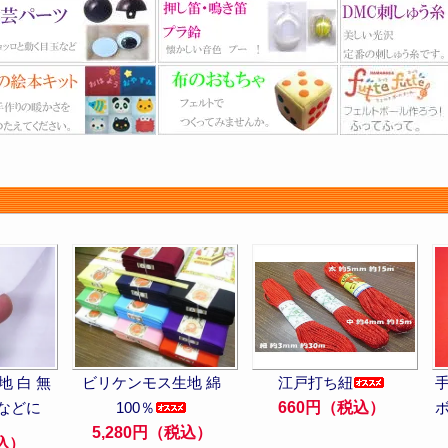
 白 無
ビリケンモス生地 綿
江戸打ち紐
などに
100％
660円（税込）
5,280円（税込）
込）