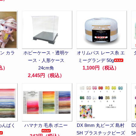
ン カラ
ホビーケース・透明ケ
オリムパス レース糸 エ
ース・人形ケース
ミーグランデ 50g
込）
24cm角
1,100円（税込）
2,445円（税込）
わんぱく
ハマナカ 毛糸 ボニー
DX 8mm 丸ビーズ 島村
D
SH プラスチックビーズ
S