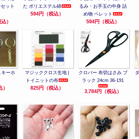
0羽セット
た ポリエステル綿
るみ・お手玉の中身 詰
594円（税込）
め物 ペレット
（税込）
594円（税込）
ュキーホ
マジッククロス生地 |
クロバー 布切はさみ ブ
トイニットの布
ラック 24cm 36-191
込）
825円（税込）
3,784円（税込）