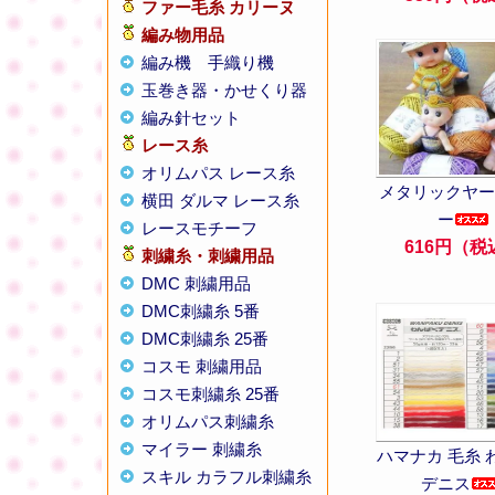
ファー毛糸 カリーヌ
編み物用品
編み機
手織り機
玉巻き器・かせくり器
編み針セット
レース糸
オリムパス レース糸
メタリックヤー
横田 ダルマ レース糸
ー
レースモチーフ
616円（税
刺繍糸・刺繍用品
DMC 刺繍用品
DMC刺繍糸 5番
DMC刺繍糸 25番
コスモ 刺繍用品
コスモ刺繍糸 25番
オリムパス刺繍糸
マイラー 刺繍糸
ハマナカ 毛糸 
スキル カラフル刺繍糸
デニス