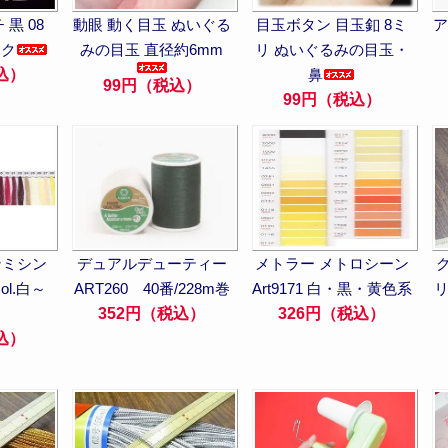
黒 08
動眼 動く目玉 ぬいぐる
目玉ボタン 目玉釦 8ミ
ア
ック
みの目玉 直径約6mm
リ ぬいぐるみの目玉・
込）
鼻
99円（税込）
99円（税込）
ンミシン
デュアルデューティー
メトラー メトロシーン
col.白～
ART260 40番/228m巻
Art9171 白・黒・黄色系
リ
352円（税込）
326円（税込）
込）