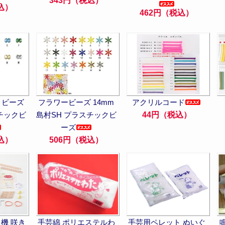
343円（税込）
込）
462円（税込）
ットビーズ
フラワービーズ 14mm
アクリルコード
チックビ
島村SH プラスチックビ
44円（税込）
ーズ
込）
506円（税込）
機 咲き
手芸綿 ポリエステルわ
手芸用ペレット ぬいぐ