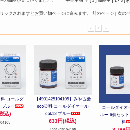
件の商品が見つかりました。 手芸用品 全 [
3
] 商品中 [
1
-
3
]
ックされますとお買い物ページに進みます。 前のページ | 次のペー
<
1
>
染料 コールダ
【4901425104105】みや古染
3 ブルー
eco染料 コールダイオール
コールダイオール 
(税込)
col.13 ブルー
ルー 6個セッ
633円(税込)
料
104105
3,798
4901425104105