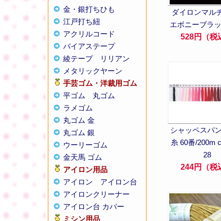
金・銀打ちひも
ダイロンマルチ 
江戸打ち紐
エボニーブラ
アクリルコード
528円（税
バイアステープ
綾テープ
リリアン
メタリックヤーン
手芸ゴム・洋裁用ゴム
平ゴム
丸ゴム
ラメゴム
丸ゴム 金
シャッペスパ
丸ゴム 銀
糸 60番/200m 
ウーリーゴム
28
金天馬 ゴム
244円（税
アイロン用品
アイロン
アイロン台
アイロンクリーナー
アイロン台 カバー
ミシン用品