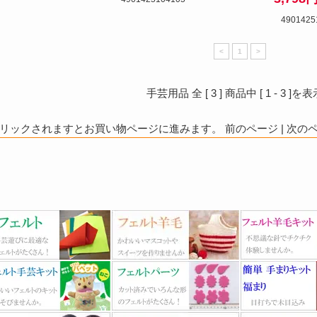
4901425
<
1
>
手芸用品 全 [
3
] 商品中 [
1
-
3
]を表
ックされますとお買い物ページに進みます。 前のページ | 次のペー