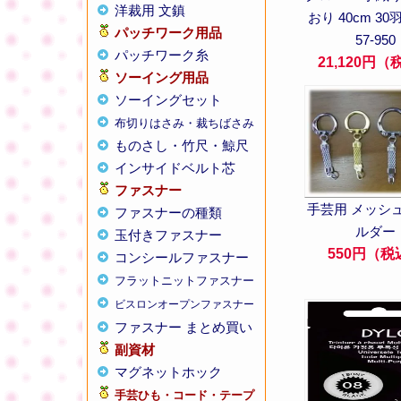
洋裁用 文鎮
おり 40cm 3
パッチワーク用品
57-950
パッチワーク糸
21,120円
ソーイング用品
ソーイングセット
布切りはさみ・裁ちばさみ
ものさし・竹尺・鯨尺
インサイドベルト芯
ファスナー
手芸用 メッシ
ファスナーの種類
ルダー
玉付きファスナー
550円（税
コンシールファスナー
フラットニットファスナー
ビスロンオープンファスナー
ファスナー まとめ買い
副資材
マグネットホック
手芸ひも・コード・テープ