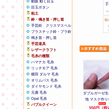
動眼 動く目玉
目玉ボタン
粘土
鈴・鳴き笛・押し笛
手芸鈴
クリスマスベル
プラスチック鈴・プラ鈴
鳴き笛・押し笛
手芸道具
レザークラフト
毛糸の種類
ハマナカ 毛糸
リッチモア 毛糸
横田 ダルマ 毛糸
オリムパス 毛糸
ダイヤモンド 毛糸
元廣 毛糸
ダブルガーゼ生地
Opal 毛糸
地 マスク作り
バブルクイーン
550円（税