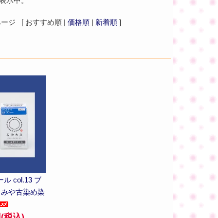
を表示中。
ジ [ おすすめ順 |
価格順
|
新着順
]
col.13 ブ
ト みや古染め染
円(税込)