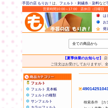
手芸の店 もりお！
は、
フェルト
・
刺繍糸
・
染料
など
営業時間10:00～17:00 店休日（日曜日・祝日
は
お
発
【夏季休業のお知らせ】
店
ご注文はお受けしておりますが、
フェルト
490142510
フェルト 見本帳
フェルトの種類
サンフェルト
検索条件 [カ
カラーフェルト