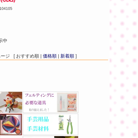
104105
示中
ジ [ おすすめ順 |
価格順
|
新着順
]