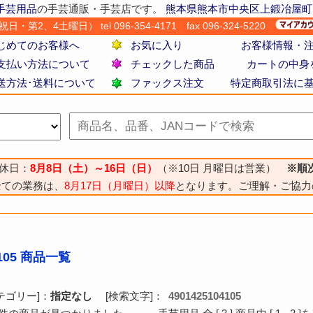
手芸用品
の手芸通販・手芸店です。
熊本県熊本市中央区上鍛冶屋町
・第2、4土曜日） tel 096-354-4171
fax 096-324-5220
じめてのお客様へ
お気に入り
お客様情報・
支払い方法について
チェックした商品
カートの中身
送方法･送料について
ファックス注文
特定商取引法に
休日：
8月8日（土）～16日（日）
（※10日 月曜日は営業）
※順
全ての業務は、
8月17日（月曜日）以降
となります。ご理解・ご協力
4105 商品一覧
テゴリー]：
指定なし
[検索文字]：
4901425104105