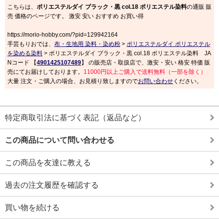
こちらは、
ポリエステルダイ ブラック・黒 col.18 ポリエステル染料
の通販 販
売 価格のページです。 激安 安い おすすめ お買い得
https://morio-hobby.com/?pid=129942164
手芸もりおでは、
布・生地用 染料・染め粉
>
ポリエステルダイ ポリエステル
を染める染料
> ポリエステルダイ ブラック・黒 col.18 ポリエステル染料 JA
Nコード 【
4901425107489
】 の販売店・取扱店で、激安・安い 格安 特価 販
売にてお届けしております。
11000円以上ご購入で送料無料（一部を除く）
大量 注文・ご購入の場合、お見積り致しますので
お問い合わせ
ください。
特定商取引法に基づく表記（返品など）
この商品について問い合わせる
この商品を友達に教える
過去の注文履歴を確認する
買い物を続ける