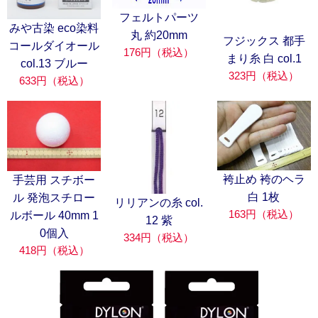
フェルトパーツ
みや古染 eco染料
丸 約20mm
フジックス 都手
コールダイオール
176円（税込）
まり糸 白 col.1
col.13 ブルー
323円（税込）
633円（税込）
袴止め 袴のヘラ
手芸用 スチボー
白 1枚
ル 発泡スチロー
リリアンの糸 col.
163円（税込）
ルボール 40mm 1
12 紫
0個入
334円（税込）
418円（税込）