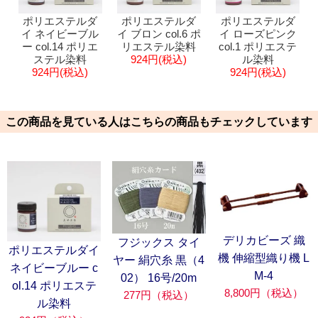
ポリエステルダ
ポリエステルダ
ポリエステルダ
イ ネイビーブル
イ ブロン col.6 ポ
イ ローズピンク
ー col.14 ポリエ
リエステル染料
col.1 ポリエステ
ステル染料
924円(税込)
ル染料
924円(税込)
924円(税込)
この商品を見ている人はこちらの商品もチェックしています
デリカビーズ 織
フジックス タイ
ポリエステルダイ
機 伸縮型織り機 L
ヤー 絹穴糸 黒（4
ネイビーブルー c
M-4
02） 16号/20m
ol.14 ポリエステ
8,800円（税込）
277円（税込）
ル染料