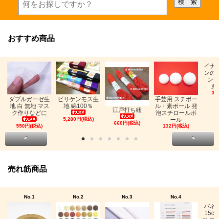
おすすめ商品
イナ
ンの
ン「
糸
33
ビリケンモス生
ダブルガーゼ生
手芸用 スチボー
地 綿100％
地 白 無地 マス
ル・素ボール 発
江戸打ち紐
ク作りなどに
泡スチロールボ
5,280円(税込)
ール
660円(税込)
550円(税込)
132円(税込)
<
>
売れ筋商品
No.1
No.2
No.3
No.4
バネ
15c