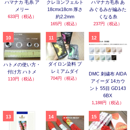
ハマナカ 毛糸 ア
クレヨンフェルト
ハマナカ毛糸 あ
メリー
18cmx18cm 厚さ
みぐるみが編みた
633円（税込）
約2.2mm
くなる糸
165円（税込）
237円（税込）
10
11
12
ダイロン染料 プ
ハトメの使い方・
レミアムダイ
付け方 ハトメ
DMC 刺繍布 AIDA
704円（税込）
110円（税込）
アイーダ 14カウ
ント 55目 GD143
6BX
1,188円（税込）
13
14
15