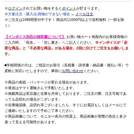
※
ログイン
されてお買い物をすると
ポイント
が貯まります。
※
大量注文・購入/お買物ができない場合
→
メール注文
※ご注文は24時間受付中です！ 商品代11000円以上で送料無料（一部を除
く）
【インボイス対応の領収書について】
お買い物カート画面内のお客様情報の
ご入力時、「宛名」・「但し書き」へご記入ください。
※インボイスが「必
要な商品」と「不必要な商品」がある場合、2回に分けてご注文をお願いしま
す。
■学校関係の方は、ご指定のお取引（見積書・請求書・納品書・後払い等）で
柔軟に対応いたしますので、事前に
お問い合わせ
ください。
※商品の表紙・パッケージが変わる場合があります。
※発送はヤマト運輸さんで手配いたします。
※掲載商品は実店舗と在庫を共有しております。ご注文の際、注文可能であ
っても品切れの場合がございます。
※在庫確認後、品切れ等ございましたら、すぐにお電話もしくはメールにて
ご連絡いたしますので予めご了承ください。
※商品画像について、モニター表示の性質上、商品画像が実際の色目と多少
違って見える可能性があります。