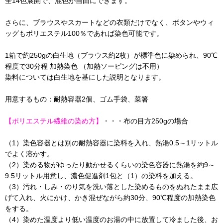
全14色展開で、混色が自由にできます。
さらに、ブラウスやスカートなどの衣類だけでなく、ボタンやウィ
ッグもポリエステル100％であれば染色可能です。
1箱で約250gの白生地（ブラウス約2枚）が標準色に染められ、90℃
程度で30分程 加熱染色 （加熱ソーピングは不用）
染料については白生地を基にした説明となります。
用意するもの：耐熱容器2個、ゴム手袋、菜箸
【ポリエステル繊維の染め方】
・・・布の目方250gの場合
（1）染色容器とは別の耐熱容器に染料を入れ、熱湯0.5～1リットル
でよく溶かす。
（2）染める物がゆったり動かせるくらいの染色容器に熱湯を約9～
9.5リットル用意し、濃色促進剤1包と（1）の染料を加える。
（3）汚れ・しみ・のり気を洗い落とした染めるものをぬれたまま広
げて入れ、火にかけ、かき混ぜながら約30分、90℃程度の加熱染色
をする。
（4）染めた温度より低い温度のお湯の中に放置して冷ました後、お