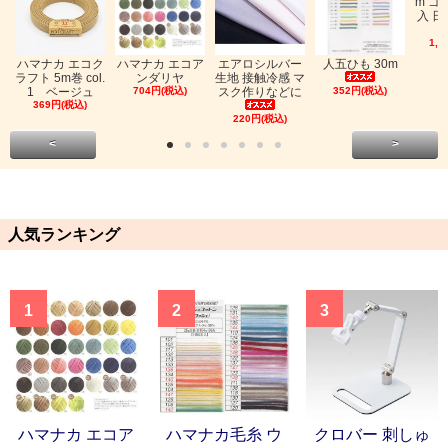
m ゴ
入 日
1,0
ハマナカ エコク
ハマナカ エコア
エアロシルバー
人五ひも 30m
ラフト 5m巻 col.
ンダリヤ
生地 接触冷感 マ
1 ベージュ
704円(税込)
スク作りなどに
352円(税込)
369円(税込)
220円(税込)
<
>
人気ランキング
1
2
3
ハマナカ エコア
ハマナカ毛糸 ウ
クロバー 刺しゅ