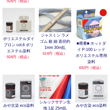
924円（税込）
ジャスミン ラメ
ポリエステルダイ
ゴム 銀 細 直径約
■廃番■ ホットダ
ブロン col.6 ポリ
1mm 30m乱
イ P-100 レッド
エステル染料
614円（税込）
ポリエステル専用
924円（税込）
染料
692円（税込）
シルックサテン生
みや古染 eco染料
みや古染 eco染料
地 1反 25m乱