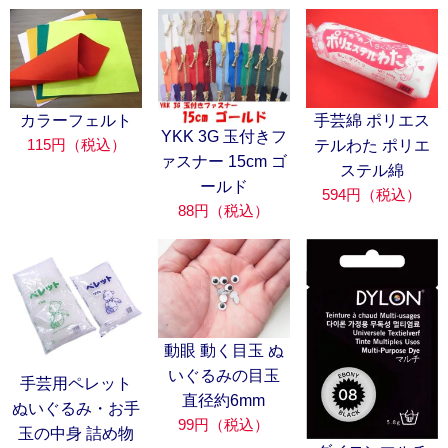
カラーフェルト
手芸綿 ポリエス
YKK 3G 玉付きフ
115円（税込）
テルわた ポリエ
ァスナー 15cm ゴ
ステル綿
ールド
594円（税込）
88円（税込）
動眼 動く目玉 ぬ
いぐるみの目玉
手芸用ペレット
直径約6mm
ぬいぐるみ・お手
99円（税込）
玉の中身 詰め物