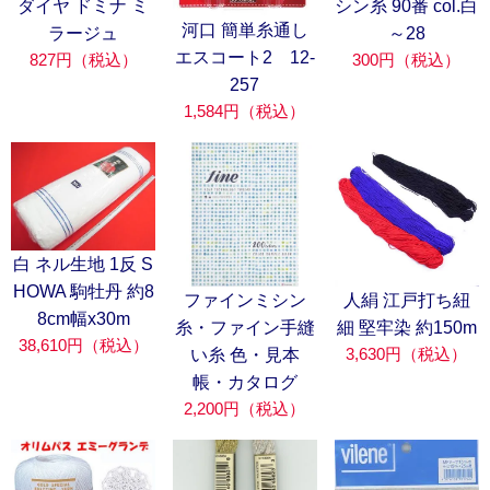
ダイヤ ドミナ ミ
シン糸 90番 col.白
河口 簡単糸通し
ラージュ
～28
エスコート2 12-
827円（税込）
300円（税込）
257
1,584円（税込）
白 ネル生地 1反 S
HOWA 駒牡丹 約8
ファインミシン
人絹 江戸打ち紐
8cm幅x30m
糸・ファイン手縫
細 堅牢染 約150m
38,610円（税込）
3,630円（税込）
い糸 色・見本
帳・カタログ
2,200円（税込）