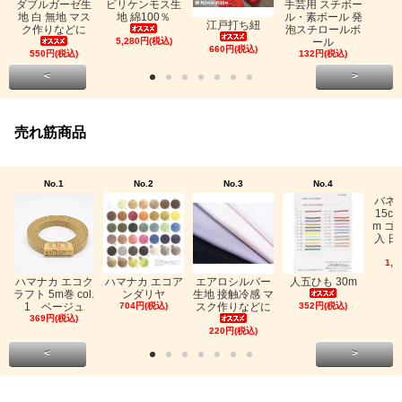
ビリケンモス生
ダブルガーゼ生
手芸用 スチボー
地 綿100％
地 白 無地 マス
ル・素ボール 発
江戸打ち紐
ク作りなどに
泡スチロールボ
5,280円(税込)
ール
660円(税込)
550円(税込)
132円(税込)
<
>
売れ筋商品
No.1
No.2
No.3
No.4
バネ
15c
m ゴ
入 日
1,0
ハマナカ エコク
ハマナカ エコア
エアロシルバー
人五ひも 30m
ラフト 5m巻 col.
ンダリヤ
生地 接触冷感 マ
1 ベージュ
704円(税込)
スク作りなどに
352円(税込)
369円(税込)
220円(税込)
<
>