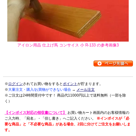
アイロン用品 仕上げ馬 コンサイス 小 R-133 の参考画像3
※
ログイン
されてお買い物をすると
ポイント
が貯まります。
※
大量注文・購入/お買物ができない場合
→
メール注文
※ご注文は24時間受付中です！ 商品代11000円以上で送料無料（一部を除
く）
【インボイス対応の領収書について】
お買い物カート画面内のお客様情報の
ご入力時、「宛名」・「但し書き」へご記入ください。
※インボイスが「必
要な商品」と「不必要な商品」がある場合、2回に分けてご注文をお願いしま
す。