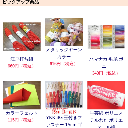
ピックアップ商品
メタリックヤーン
カラー
江戸打ち紐
ハマナカ 毛糸 ボ
616円（税込）
660円（税込）
ニー
343円（税込）
カラーフェルト
手芸綿 ポリエス
YKK 3G 玉付きフ
115円（税込）
テルわた ポリエ
ァスナー 15cm ゴ
ステル綿