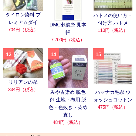
ダイロン染料 プ
ハトメの使い方・
レミアムダイ
付け方 ハトメ
DMC刺繍糸 見本
704円（税込）
110円（税込）
帳
7,700円（税込）
13
14
15
リリアンの糸
334円（税込）
みや古染め 脱色
ハマナカ毛糸 ウ
剤 生地・布用 脱
ォッシュコットン
475円（税込）
色・色抜き・染め
直し
484円（税込）