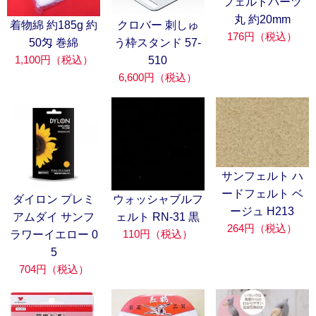
フェルトパーツ
丸 約20mm
着物綿 約185g 約
クロバー 刺しゅ
176円（税込）
50匁 巻綿
う枠スタンド 57-
1,100円（税込）
510
6,600円（税込）
サンフェルト ハ
ードフェルト ベ
ダイロン プレミ
ウォッシャブルフ
ージュ H213
アムダイ サンフ
ェルト RN-31 黒
264円（税込）
110円（税込）
ラワーイエロー 0
5
704円（税込）