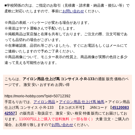
■学校関係の方は、ご指定のお取引（見積書・請求書・納品書・後払い等）で
柔軟に対応いたしますので、事前に
お問い合わせ
ください。
※商品の表紙・パッケージが変わる場合があります。
※発送はヤマト運輸さんで手配いたします。
※掲載商品は実店舗と在庫を共有しております。ご注文の際、注文可能であ
っても品切れの場合がございます。
※在庫確認後、品切れ等ございましたら、すぐにお電話もしくはメールにて
ご連絡いたしますので予めご了承ください。
※商品画像について、モニター表示の性質上、商品画像が実際の色目と多少
違って見える可能性があります。
こちらは、
アイロン用品 仕上げ馬 コンサイス 小 R-133
の通販 販売 価格のペ
ージです。 激安 安い おすすめ お買い得
https://morio-hobby.com/?pid=50712392
手芸もりおでは、
アイロン用品
>
アイロン用品 仕上げ馬 袖馬
> アイロン用品
仕上げ馬 コンサイス 小 R-133 【ネコポス不可】 JANコード 【
45120083
42557
】 の販売店・取扱店で、激安・安い 格安 特価 販売にてお届けしてお
ります。
11000円以上ご購入で送料無料（一部を除く）
大量 注文・ご購入の
場合、お見積り致しますので
お問い合わせ
ください。