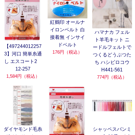
紅鶴印 オールナ
イロンベルト 白
ハマナカ フェル
接着無 インサイ
ト羊毛キット ニ
ドベルト
【497244012257
ードルフェルトで
176円（税込）
3】河口 簡単糸通
つくるどうぶつた
し エスコート2
ち ハシビロコウ
12-257
H441-561
1,584円（税込）
774円（税込）
ダイヤモンド毛糸
シャッペスパンミ