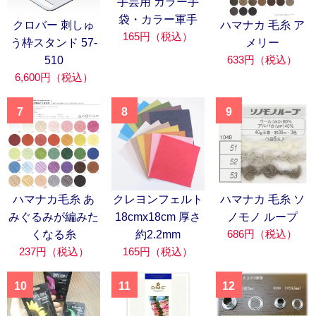
手芸用 カラー手
袋・カラー軍手
クロバー 刺しゅ
ハマナカ 毛糸 ア
165円（税込）
う枠スタンド 57-
メリー
633円（税込）
510
6,600円（税込）
7
8
9
ハマナカ毛糸 あ
クレヨンフェルト
ハマナカ 毛糸 ソ
みぐるみが編みた
18cmx18cm 厚さ
ノモノ ループ
686円（税込）
くなる糸
約2.2mm
237円（税込）
165円（税込）
10
11
12