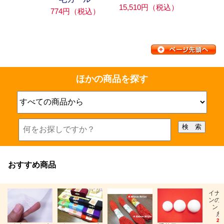
15,510円（税込）
774円（税込）
ほかの商品を探す
おすすめ商品
イナ
ンの
ン「
糸
26