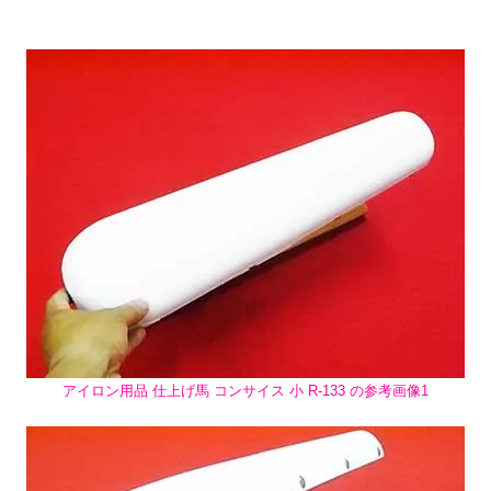
アイロン用品 仕上げ馬 コンサイス 小 R-133 の参考画像1