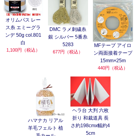
オリムパス レー
ス糸 エミーグラ
DMC ラメ刺繍糸
ンデ 50g col.801
銀 シルバー 5番糸
白
5283
MFテープ アイロ
1,100円（税込）
677円（税込）
ン両面接着テープ
15mm×25m
440円（税込）
ヘラ台 大判 六枚
折り 和裁道具 長
ハマナカ リアル
さ約198cmx幅約4
羊毛フェルト 植
5cm
毛カール