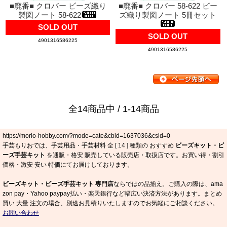
■廃番■ クロバー ビーズ織り
■廃番■ クロバー 58-622 ビー
製図ノート 58-622
ズ織り製図ノート 5冊セット
SOLD OUT
SOLD OUT
4901316586225
4901316586225
全14商品中 / 1-14商品
https://morio-hobby.com/?mode=cate&cbid=1637036&csid=0
手芸もりおでは、手芸用品・手芸材料 全 [
14
] 種類の おすすめ
ビーズキット・ビ
ーズ手芸キット
を通販・格安 販売している販売店・取扱店です。お買い得・割引
価格・激安 安い 特価にてお届けしております。
ビーズキット・ビーズ手芸キット 専門店
ならではの品揃え。ご購入の際は、ama
zon pay・Yahoo paypay払い・楽天銀行など幅広い決済方法があります。まとめ
買い 大量 注文の場合、別途お見積りいたしますのでお気軽にご相談ください。
お問い合わせ