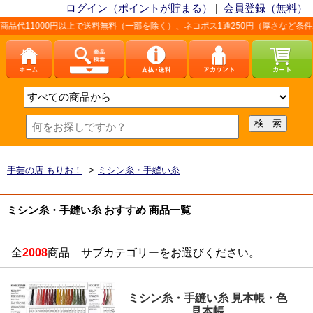
ログイン（ポイントが貯まる）
|
会員登録（無料）
円以上で送料無料（一部を除く）、ネコポス1通250円（厚さなど条件あり）。詳しく
手芸の店 もりお！
>
ミシン糸・手縫い糸
ミシン糸・手縫い糸 おすすめ 商品一覧
全
2008
商品 サブカテゴリーをお選びください。
ミシン糸・手縫い糸 見本帳・色
見本帳