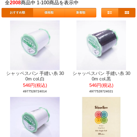
全
2008
商品中 1-100商品を表示中
おすすめ順
価格順
新着順
シャッペスパン 手縫い糸 30
シャッペスパン 手縫い糸 30
0m col.白
0m col.黒
546円(税込)
546円(税込)
4977528724014
4977528724021