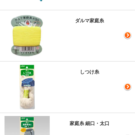
ダルマ家庭糸
しつけ糸
家庭糸 細口・太口