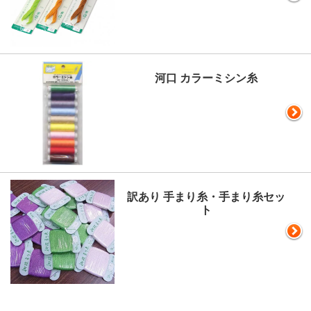
河口 カラーミシン糸
訳あり 手まり糸・手まり糸セッ
ト