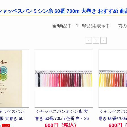
ャッペスパンミシン糸 60番 700m 大巻き おすすめ 
全
9
商品中
1
-
9
商品を表示中 前のペー
<
1
>
ャッペスパン
シャッペスパンミシン糸 大
シャッペスパ
 大巻き 60
巻き 60番/700m 色番 白～26
巻き 60番/700
600円（税込）
600円
m