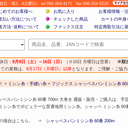
・第2、4土曜日） tel 096-354-4171
fax 096-324-5220
じめてのお客様へ
お気に入り
お客様情報・
支払い方法について
チェックした商品
カートの中身
送方法･送料について
ファックス注文
特定商取引法に
休日：
8月8日（土）～16日（日）
（※10日 月曜日は営業）
※順
全ての業務は、
8月17日（月曜日）以降
となります。ご理解・ご協力
！
>
ミシン糸・手縫い糸
>
フジックス シャッペスパンミシン糸 60番
ッペスパンミシン糸 60番 700m 大巻き 通販・販売・ご購入は、
用ミシン糸でポピュラーな普通地用ミシン糸。シャッペ ミシン糸 60
探しの場合はこちら。 ⇒
シャッペスパンミシン糸 60番 200m