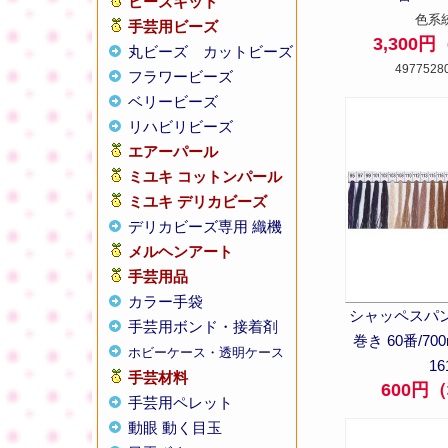
ビーズキット
色系
手芸用ビーズ
3,300
丸ビーズ
カットビーズ
4977528
フラワービーズ
ベリービーズ
リハビリビーズ
エアーパール
ミユキ コットンパール
ミユキ デリカビーズ
デリカビーズ専用 織機
メルヘンアート
手芸用品
カラー手袋
シャッペスパン
手芸用ボンド・接着剤
巻き 60番/70
ホビーケース・透明ケース
16
手芸材料
600円
手芸用ペレット
動眼 動く目玉