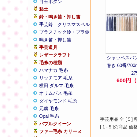
目玉ボタン
粘土
鈴・鳴き笛・押し笛
手芸鈴
クリスマスベル
プラスチック鈴・プラ鈴
鳴き笛・押し笛
手芸道具
レザークラフト
シャッペスパン
毛糸の種類
巻き 60番/700
ハマナカ 毛糸
27
リッチモア 毛糸
600円
横田 ダルマ 毛糸
オリムパス 毛糸
ダイヤモンド 毛糸
元廣 毛糸
Opal 毛糸
手芸用品 全 [
9
]
バブルクイーン
[
1
-
9
]の商品 価
ファー毛糸 カリーヌ