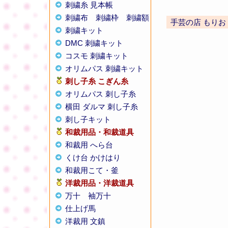
刺繍糸 見本帳
刺繍布
刺繍枠
刺繍額
手芸の店 もりお
刺繍キット
DMC 刺繍キット
コスモ 刺繍キット
オリムパス 刺繍キット
刺し子糸
こぎん糸
オリムパス 刺し子糸
横田 ダルマ 刺し子糸
刺し子キット
和裁用品・和裁道具
和裁用 へら台
くけ台 かけはり
和裁用こて・釜
洋裁用品・洋裁道具
万十
袖万十
仕上げ馬
洋裁用 文鎮