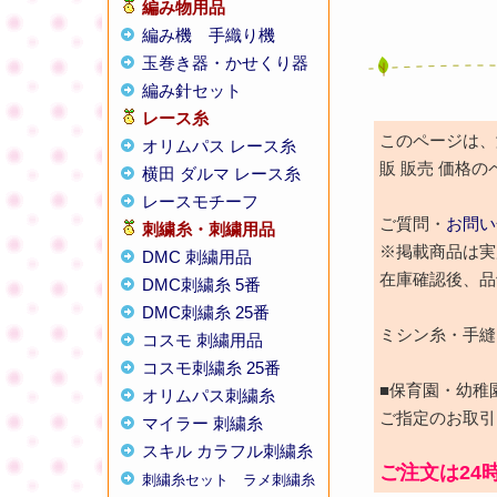
編み物用品
編み機
手織り機
玉巻き器・かせくり器
編み針セット
レース糸
このページは、激
オリムパス レース糸
販 販売 価格
横田 ダルマ レース糸
レースモチーフ
ご質問・
お問い
刺繍糸・刺繍用品
※掲載商品は実
DMC 刺繍用品
在庫確認後、品
DMC刺繍糸 5番
DMC刺繍糸 25番
ミシン糸・手縫い
コスモ 刺繍用品
コスモ刺繍糸 25番
■保育園・幼稚
オリムパス刺繍糸
ご指定のお取引
マイラー 刺繍糸
スキル カラフル刺繍糸
ご注文は24
刺繍糸セット
ラメ刺繍糸