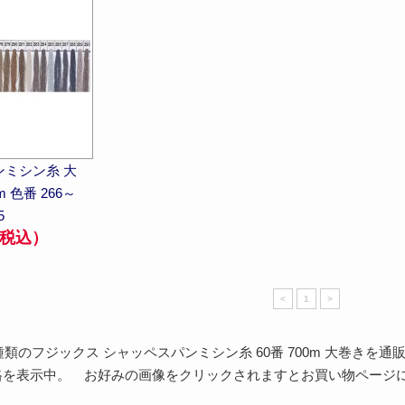
ミシン糸 大
m 色番 266～
5
（税込）
<
1
>
 種類のフジックス シャッペスパンミシン糸 60番 700m 大巻きを
格を表示中。 お好みの画像をクリックされますとお買い物ページに進