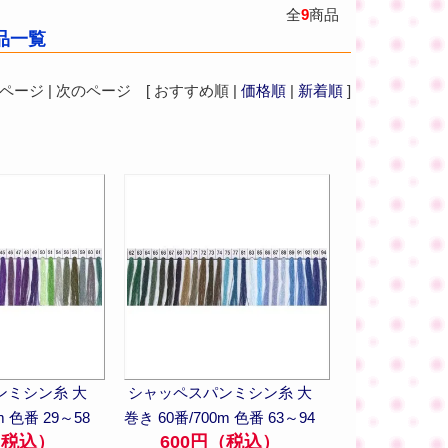
全
9
商品
商品一覧
ジ | 次のページ [ おすすめ順 |
価格順
|
新着順
]
ンミシン糸 大
シャッペスパンミシン糸 大
m 色番 29～58
巻き 60番/700m 色番 63～94
（税込）
600円（税込）