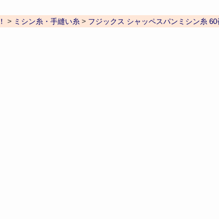
！
>
ミシン糸・手縫い糸
>
フジックス シャッペスパンミシン糸 60番