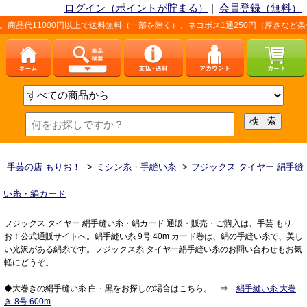
ログイン（ポイントが貯まる）
|
会員登録（無料）
以上で送料無料（一部を除く）、ネコポス1通250円（厚さなど条件あり）。詳しく
手芸の店 もりお！
>
ミシン糸・手縫い糸
>
フジックス タイヤー 絹手縫
い糸・絹カード
フジックス タイヤー 絹手縫い糸・絹カード 通販・販売・ご購入は、手芸 もり
お！公式通販サイトへ。絹手縫い糸 9号 40m カード巻は、絹の手縫い糸で、美し
い光沢がある絹糸です。フジックス糸 タイヤー絹手縫い糸のお問い合わせもお気
軽にどうぞ。
◆大巻きの絹手縫い糸 白・黒をお探しの場合はこちら。 ⇒
絹手縫い糸 大巻
き 8号 600m