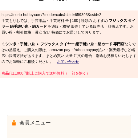
https://morio-hobby.com/?mode=cate&cbid=659393&csid=2
手芸もりおでは、手芸用品・手芸材料 全 [
180
] 種類の おすすめ
フジックス タイ
ヤー 絹手縫い糸・絹カード
を通販・格安 販売している販売店・取扱店です。お
買い得・割引価格・激安 安い 特価にてお届けしております。
ミシン糸・手縫い糸 ＞ フジックス タイヤー 絹手縫い糸・絹カード 専門店
ならで
はの品揃え。ご購入の際は、amazon pay・Yahoo paypay払い・楽天銀行など幅
広い決済方法があります。まとめ買い 大量 注文の場合、別途お見積りいたします
のでお気軽にご相談ください。
お問い合わせ
商品代11000円以上ご購入で送料無料（一部を除く）
会員メニュー