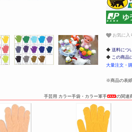
お気に入
◆
送料につ
◆
この商品
大量注文・購
※商品の表
手芸用 カラー手袋・カラー軍手
の関連