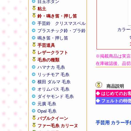
目玉ボタン
粘土
鈴・鳴き笛・押し笛
手芸鈴
クリスマスベル
カラー
プラスチック鈴・プラ鈴
鳴き笛・押し笛
手芸道具
レザークラフト
※掲載商品は実店
毛糸の種類
在庫確認後、品切
ハマナカ 毛糸
リッチモア 毛糸
横田 ダルマ 毛糸
商品説明
【
オリムパス 毛糸
◆ はじめてのお
ダイヤモンド 毛糸
◆ フェルトの特
元廣 毛糸
Opal 毛糸
バブルクイーン
手芸用 カラー
ファー毛糸 カリーヌ