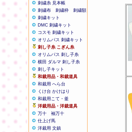
刺繍糸 見本帳
刺繍布
刺繍枠
刺繍額
刺繍キット
DMC 刺繍キット
コスモ 刺繍キット
オリムパス 刺繍キット
刺し子糸
こぎん糸
オリムパス 刺し子糸
横田 ダルマ 刺し子糸
刺し子キット
和裁用品・和裁道具
和裁用 へら台
くけ台 かけはり
和裁用こて・釜
洋裁用品・洋裁道具
万十
袖万十
仕上げ馬
洋裁用 文鎮