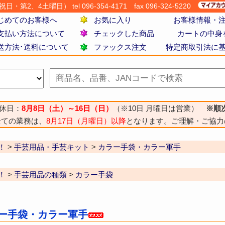
・第2、4土曜日） tel 096-354-4171
fax 096-324-5220
じめてのお客様へ
お気に入り
お客様情報・
支払い方法について
チェックした商品
カートの中身
送方法･送料について
ファックス注文
特定商取引法に
休日：
8月8日（土）～16日（日）
（※10日 月曜日は営業）
※順
全ての業務は、
8月17日（月曜日）以降
となります。ご理解・ご協力
！
>
手芸用品・手芸キット
>
カラー手袋・カラー軍手
！
>
手芸用品の種類
>
カラー手袋
ラー手袋・カラー軍手