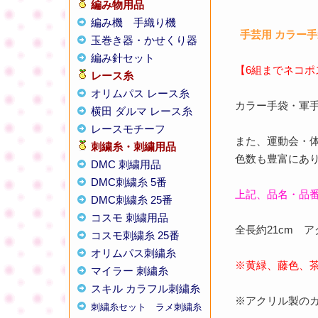
編み物用品
編み機
手織り機
手芸用 カラー
玉巻き器・かせくり器
編み針セット
【6組までネコポ
レース糸
オリムパス レース糸
カラー手袋・軍
横田 ダルマ レース糸
レースモチーフ
また、運動会・
刺繍糸・刺繍用品
色数も豊富にあ
DMC 刺繍用品
DMC刺繍糸 5番
上記、品名・品番
DMC刺繍糸 25番
コスモ 刺繍用品
全長約21cm 
コスモ刺繍糸 25番
オリムパス刺繍糸
※黄緑、藤色、茶
マイラー 刺繍糸
スキル カラフル刺繍糸
※アクリル製の
刺繍糸セット
ラメ刺繍糸