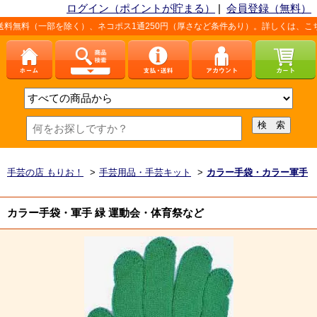
ログイン（ポイントが貯まる）
|
会員登録（無料）
く）、ネコポス1通250円（厚さなど条件あり）。詳しくは、こちら「
お支払方法・
手芸の店 もりお！
>
手芸用品・手芸キット
>
カラー手袋・カラー軍手
カラー手袋・軍手 緑 運動会・体育祭など