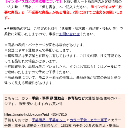
【インボイス対応の領収書について】
お買い物カート画面内のお客様情報の
ご入力時、「宛名」・「但し書き」へご記入ください。
※インボイスが「必
要な商品」と「不必要な商品」がある場合、2回に分けてご注文をお願いしま
す。
■学校関係の方は、ご指定のお取引（見積書・請求書・納品書・後払い等）で
柔軟に対応いたしますので、事前に
お問い合わせ
ください。
※商品の表紙・パッケージが変わる場合があります。
※発送はヤマト運輸さんで手配いたします。
※掲載商品は実店舗と在庫を共有しております。ご注文の際、注文可能であ
っても品切れの場合がございます。
※在庫確認後、品切れ等ございましたら、すぐにお電話もしくはメールにて
ご連絡いたしますので予めご了承ください。
※商品画像について、モニター表示の性質上、商品画像が実際の色目と多少
違って見える可能性があります。
こちらは、
カラー手袋・軍手 緑 運動会・体育祭など
の通販 販売 価格のペー
ジです。 激安 安い おすすめ お買い得
https://morio-hobby.com/?pid=43547815
手芸もりおでは、
手芸用品・手芸キット
>
カラー手袋・カラー軍手
> カラー
手袋・軍手 緑 運動会・体育祭など 1組2枚 両手分 col.8 の販売店・取扱店