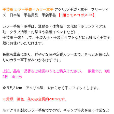
手芸用 カラー手袋・カラー軍手
アクリル 手袋・軍手 フリーサイ
ズ 日本製 手芸用品 手袋手芸
【6組までネコポスOK】
カラー手袋・軍手は、運動会・体育祭・文化祭・ボランティア活
動・クラブ活動・お祭りや各種イベントなどに。
手芸用 手袋として、手袋人形・手袋クラフトなどにも幅広く手芸全
般にお使いいただけます。
色数も豊富にあり、鮮やかな色や定番カラーまで、きっとお気に入
りのカラー軍手がみつかるはずです。
上記、品名・品番をご確認のうえご購入ください。 数量1で、1組
2枚 両手分
全長約21cm アクリル製 やわらかく手にフィットします。
※黄緑、藤色、茶のみ全長約20cmです。
※アクリル製のカラー手袋ですので、キャンプ等火を使う作業など