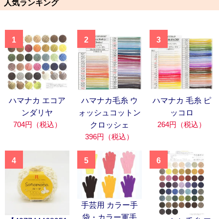
人気ランキング
1
2
3
ハマナカ エコア
ハマナカ毛糸 ウ
ハマナカ 毛糸 ピ
ンダリヤ
ォッシュコットン
ッコロ
704円（税込）
264円（税込）
クロッシェ
396円（税込）
4
5
6
手芸用 カラー手
袋・カラー軍手