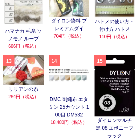
ダイロン染料 プ
ハトメの使い方・
レミアムダイ
付け方 ハトメ
ハマナカ 毛糸 ソ
704円（税込）
110円（税込）
ノモノ ループ
686円（税込）
13
14
15
リリアンの糸
264円（税込）
DMC 刺繍布 エタ
ミン 25カウント 1
00目 DM532
ダイロンマルチ
18,480円（税込）
黒 08 エボニーブ
ラック