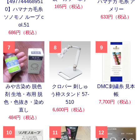
【497744468951
ハマナカ 毛糸 ア
165円（税込）
0】ハマナカ毛糸
メリー
633円（税込）
ソノモノ ループ c
ol.51
686円（税込）
7
8
9
みや古染め 脱色
クロバー 刺しゅ
DMC刺繍糸 見本
剤 生地・布用 脱
う枠スタンド 57-
帳
7,700円（税込）
色・色抜き・染め
510
6,600円（税込）
直し
484円（税込）
10
11
12