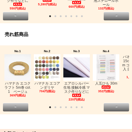
ク作りなどに
泡スチロールボ
5,280円(税込)
ール
660円(税込)
550円(税込)
132円(税込)
<
>
売れ筋商品
No.1
No.2
No.3
No.4
バネ
15c
m ゴ
入 日
1,0
ハマナカ エコク
ハマナカ エコア
エアロシルバー
人五ひも 30m
ラフト 5m巻 col.
ンダリヤ
生地 接触冷感 マ
1 ベージュ
704円(税込)
スク作りなどに
352円(税込)
369円(税込)
220円(税込)
<
>