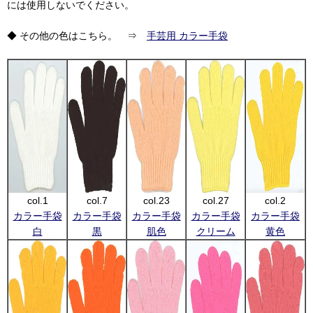
には使用しないでください。
◆ その他の色はこちら。 ⇒
手芸用 カラー手袋
col.1
col.7
col.23
col.27
col.2
カラー手袋
カラー手袋
カラー手袋
カラー手袋
カラー手袋
白
黒
肌色
クリーム
黄色