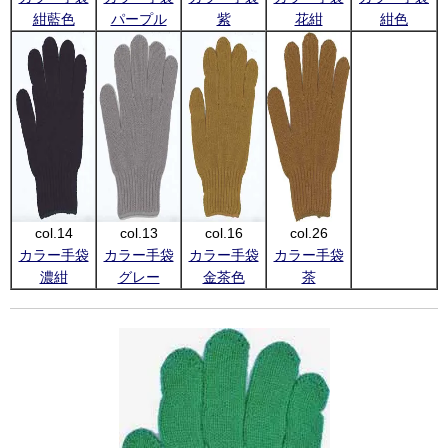
紺藍色
パープル
紫
花紺
紺色
col.14
col.13
col.16
col.26
カラー手袋
カラー手袋
カラー手袋
カラー手袋
濃紺
グレー
金茶色
茶