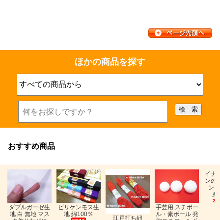
ほかの商品を探す
おすすめ商品
イナ
ンの
ン「
糸
26
ビリケンモス生
ダブルガーゼ生
手芸用 スチボー
地 綿100％
地 白 無地 マス
ル・素ボール 発
江戸打ち紐