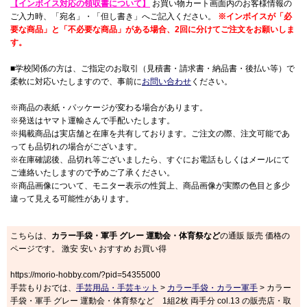
【インボイス対応の領収書について】
お買い物カート画面内のお客様情報の
ご入力時、「宛名」・「但し書き」へご記入ください。
※インボイスが「必
要な商品」と「不必要な商品」がある場合、2回に分けてご注文をお願いしま
す。
■学校関係の方は、ご指定のお取引（見積書・請求書・納品書・後払い等）で
柔軟に対応いたしますので、事前に
お問い合わせ
ください。
※商品の表紙・パッケージが変わる場合があります。
※発送はヤマト運輸さんで手配いたします。
※掲載商品は実店舗と在庫を共有しております。ご注文の際、注文可能であ
っても品切れの場合がございます。
※在庫確認後、品切れ等ございましたら、すぐにお電話もしくはメールにて
ご連絡いたしますので予めご了承ください。
※商品画像について、モニター表示の性質上、商品画像が実際の色目と多少
違って見える可能性があります。
こちらは、
カラー手袋・軍手 グレー 運動会・体育祭など
の通販 販売 価格の
ページです。 激安 安い おすすめ お買い得
https://morio-hobby.com/?pid=54355000
手芸もりおでは、
手芸用品・手芸キット
>
カラー手袋・カラー軍手
> カラー
手袋・軍手 グレー 運動会・体育祭など 1組2枚 両手分 col.13 の販売店・取