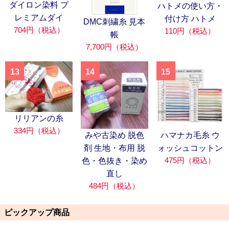
ダイロン染料 プ
ハトメの使い方・
レミアムダイ
付け方 ハトメ
DMC刺繍糸 見本
704円（税込）
110円（税込）
帳
7,700円（税込）
13
14
15
リリアンの糸
334円（税込）
みや古染め 脱色
ハマナカ毛糸 ウ
剤 生地・布用 脱
ォッシュコットン
475円（税込）
色・色抜き・染め
直し
484円（税込）
ピックアップ商品