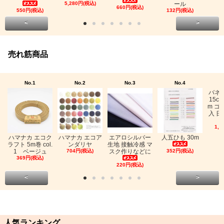
5,280円(税込)
ール
660円(税込)
550円(税込)
132円(税込)
<
>
売れ筋商品
No.1
No.2
No.3
No.4
バネ
15c
m ゴ
入 日
1,0
ハマナカ エコク
ハマナカ エコア
エアロシルバー
人五ひも 30m
ラフト 5m巻 col.
ンダリヤ
生地 接触冷感 マ
1 ベージュ
704円(税込)
スク作りなどに
352円(税込)
369円(税込)
220円(税込)
<
>
人気ランキング