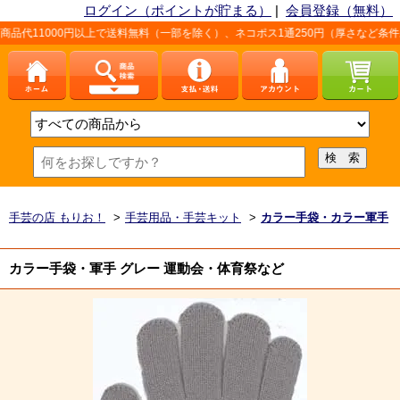
ログイン（ポイントが貯まる）
|
会員登録（無料）
以上で送料無料（一部を除く）、ネコポス1通250円（厚さなど条件あり）。詳しくは
手芸の店 もりお！
>
手芸用品・手芸キット
>
カラー手袋・カラー軍手
カラー手袋・軍手 グレー 運動会・体育祭など