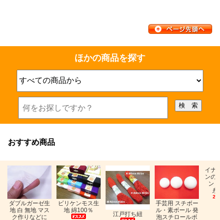
ほかの商品を探す
おすすめ商品
イナ
ンの
ン「
糸
26
ビリケンモス生
ダブルガーゼ生
手芸用 スチボー
地 綿100％
地 白 無地 マス
ル・素ボール 発
江戸打ち紐
ク作りなどに
泡スチロールボ