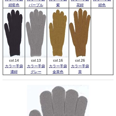
紺藍色
パープル
紫
花紺
紺色
col.14
col.13
col.16
col.26
カラー手袋
カラー手袋
カラー手袋
カラー手袋
濃紺
グレー
金茶色
茶