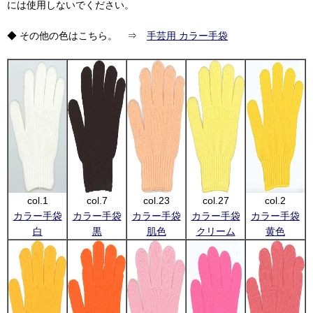
には使用しないでください。
◆ その他の色はこちら。 ⇒
手芸用 カラー手袋
col.1
col.7
col.23
col.27
col.2
カラー手袋
カラー手袋
カラー手袋
カラー手袋
カラー手袋
白
黒
肌色
クリーム
黄色