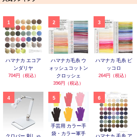
1
2
3
ハマナカ エコア
ハマナカ毛糸 ウ
ハマナカ 毛糸 ピ
ンダリヤ
ォッシュコットン
ッコロ
704円（税込）
264円（税込）
クロッシェ
396円（税込）
4
5
6
手芸用 カラー手
袋・カラー軍手
クロバー 刺しゅ
ハマナカ 毛糸 ア