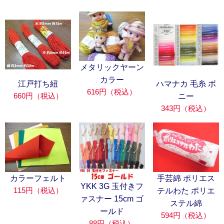
メタリックヤーン
カラー
江戸打ち紐
ハマナカ 毛糸 ボ
616円（税込）
660円（税込）
ニー
343円（税込）
カラーフェルト
手芸綿 ポリエス
YKK 3G 玉付きフ
115円（税込）
テルわた ポリエ
ァスナー 15cm ゴ
ステル綿
ールド
594円（税込）
88円（税込）