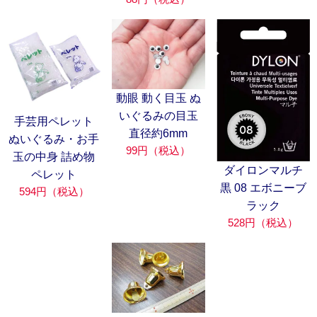
動眼 動く目玉 ぬ
いぐるみの目玉
手芸用ペレット
直径約6mm
ぬいぐるみ・お手
99円（税込）
玉の中身 詰め物
ダイロンマルチ
ペレット
黒 08 エボニーブ
594円（税込）
ラック
528円（税込）