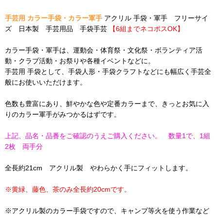
手芸用 カラー手袋・カラー軍手
アクリル 手袋・軍手 フリーサイ
ズ 日本製 手芸用品 手袋手芸
【6組までネコポスOK】
カラー手袋・軍手は、運動会・体育祭・文化祭・ボランティア活
動・クラブ活動・お祭りや各種イベントなどに。
手芸用 手袋として、手袋人形・手袋クラフトなどにも幅広く手芸全
般にお使いいただけます。
色数も豊富にあり、鮮やかな色や定番カラーまで、きっとお気に入
りのカラー軍手がみつかるはずです。
上記、品名・品番をご確認のうえご購入ください。 数量1で、1組
2枚 両手分
全長約21cm アクリル製 やわらかく手にフィットします。
※黄緑、藤色、茶のみ全長約20cmです。
※アクリル製のカラー手袋ですので、キャンプ等火を使う作業など