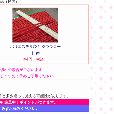
商品（枠内）
ポリエステルひも クララコー
ド 赤
44
円（税込）
品切れの場合がございます。
たしますので予めご了承ください。
目と多少違って見える可能性があります。
0P 進呈中！ポイントがつきます。
、必ずお読みください。