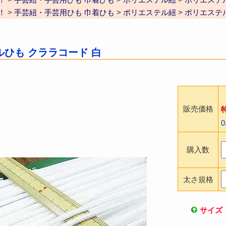
！
>
手芸紐・手芸用ひも 巾着ひも
>
ポリエステル紐
>
ポリエステル紐
ひも クララコード 白
販売価格
購入数
太さ規格
サイズ