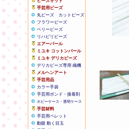
ビーズキット
手芸用ビーズ
丸ビーズ
カットビーズ
フラワービーズ
ベリービーズ
リハビリビーズ
エアーパール
ミユキ コットンパール
ミユキ デリカビーズ
デリカビーズ専用 織機
メルヘンアート
手芸用品
カラー手袋
手芸用ボンド・接着剤
ホビーケース・透明ケース
手芸材料
手芸用ペレット
動眼 動く目玉