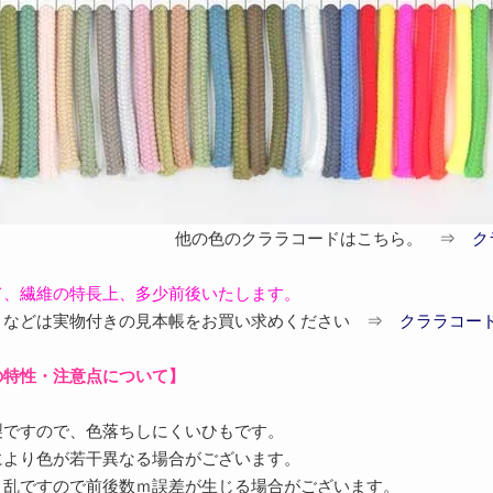
他の色のクララコードはこちら。 ⇒
ク
て、繊維の特長上、多少前後いたします。
目などは実物付きの見本帳をお買い求めください ⇒
クララコード
の特性・注意点について】
製ですので、色落ちしにくいひもです。
により色が若干異なる場合がございます。
、乱ですので前後数ｍ誤差が生じる場合がございます。