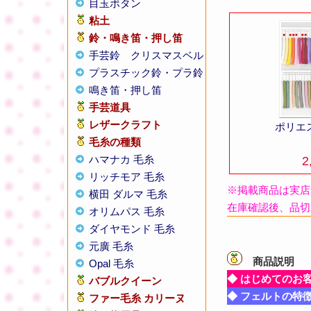
目玉ボタン
粘土
鈴・鳴き笛・押し笛
手芸鈴
クリスマスベル
プラスチック鈴・プラ鈴
鳴き笛・押し笛
手芸道具
レザークラフト
ポリエ
毛糸の種類
ハマナカ 毛糸
2
リッチモア 毛糸
※掲載商品は実店
横田 ダルマ 毛糸
在庫確認後、品切
オリムパス 毛糸
ダイヤモンド 毛糸
元廣 毛糸
商品説明
【
Opal 毛糸
◆ はじめてのお
バブルクイーン
◆ フェルトの特
ファー毛糸 カリーヌ