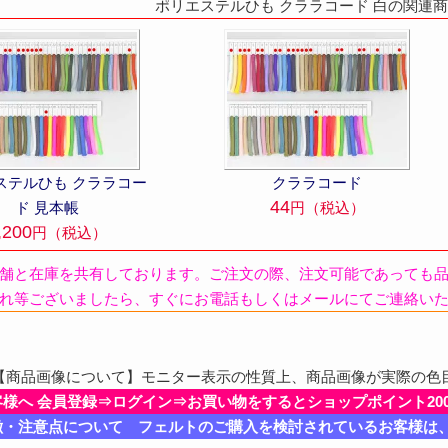
ポリエステルひも クララコード 白の関連
ステルひも クララコー
クララコード
44
ド 見本帳
円（税込）
,200
円（税込）
舗と在庫を共有しております。ご注文の際、注文可能であっても
れ等ございましたら、すぐにお電話もしくはメールにてご連絡い
商品画像について】モニター表示の性質上、商品画像が実際の色
客様へ 会員登録⇒ログイン⇒お買い物をするとショップポイント20
徴・注意点について フェルトのご購入を検討されているお客様は