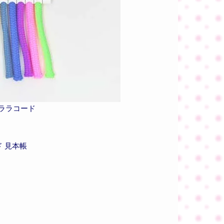
ララコード
 見本帳