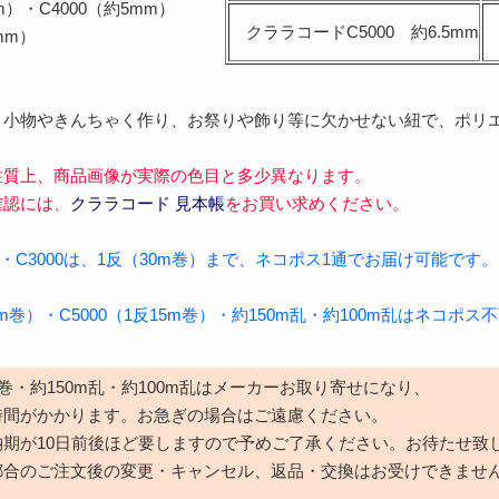
m）・C4000（約5mm）
クララコードC5000 約6.5mm
mm）
、小物やきんちゃく作り、お祭りや飾り等に欠かせない紐で、ポリ
性質上、商品画像が実際の色目と多少異なります。
確認には、
クララコード 見本帳
をお買い求めください。
000・C3000は、1反（30m巻）まで、ネコポス1通でお届け可能です。
30m巻）・C5000（1反15m巻）・約150m乱・約100m乱はネコポ
15m巻・約150m乱・約100m乱はメーカーお取り寄せになり、
時間がかかります。お急ぎの場合はご遠慮ください。
納期が10日前後ほど要しますので予めご了承ください。お待たせ致
都合のご注文後の変更・キャンセル、返品・交換はお受けできませ