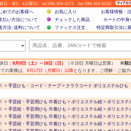
・第2、4土曜日） tel 096-354-4171
fax 096-324-5220
じめてのお客様へ
お気に入り
お客様情報・
支払い方法について
チェックした商品
カートの中身
送方法･送料について
ファックス注文
特定商取引法に
休日：
8月8日（土）～16日（日）
（※10日 月曜日は営業）
※順
全ての業務は、
8月17日（月曜日）以降
となります。ご理解・ご協力
！
>
手芸ひも・コード・テープ
>
クララコード ポリエステルひも
！
>
手芸紐・手芸用ひも 巾着ひも
>
ポリエステル紐
>
ポリエステ
！
>
手芸紐・手芸用ひも 巾着ひも
>
ポリエステル紐
>
ポリエステル紐
！
>
手芸紐・手芸用ひも 巾着ひも
>
ポリエステル紐
>
ポリエステル
！
>
手芸紐・手芸用ひも 巾着ひも
>
ポリエステル紐
>
ポリエステル
！
>
手芸紐・手芸用ひも 巾着ひも
>
ポリエステル紐
>
ポリエステル