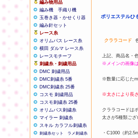
編み物用品
編み機
手織り機
ポリエステルひも
玉巻き器・かせくり器
編み針セット
レース糸
クララコード
オリムパス レース糸
横田 ダルマ レース糸
上記、商品名・
レースモチーフ
※メインの画像は
刺繍糸・刺繍用品
DMC 刺繍用品
※数量に応じたm
DMC刺繍糸 5番
DMC刺繍糸 25番
※太さにより長
コスモ 刺繍用品
コスモ刺繍糸 25番
クララコードはポ
オリムパス刺繍糸
太さが5種類ござ
マイラー 刺繍糸
スキル カラフル刺繍糸
・C1000（約2.
刺繍糸セット
ラメ刺繍糸