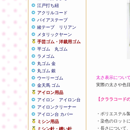
江戸打ち紐
アクリルコード
バイアステープ
綾テープ
リリアン
メタリックヤーン
手芸ゴム・洋裁用ゴム
平ゴム
丸ゴム
ラメゴム
丸ゴム 金
丸ゴム 銀
太さ表示につい
ウーリーゴム
実際の太さや色
金天馬 ゴム
アイロン用品
【クララコード
アイロン
アイロン台
アイロンクリーナー
・ポリエステル
アイロン台 カバー
・染色のロット
ミシン用品
・長さについて
ミシン針・縫い針