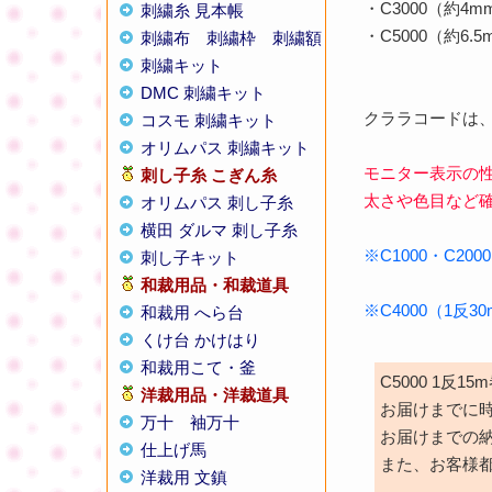
・C3000（約4m
刺繍糸 見本帳
・C5000（約6.5
刺繍布
刺繍枠
刺繍額
刺繍キット
DMC 刺繍キット
クララコードは
コスモ 刺繍キット
オリムパス 刺繍キット
モニター表示の
刺し子糸
こぎん糸
太さや色目など
オリムパス 刺し子糸
横田 ダルマ 刺し子糸
※C1000・C2
刺し子キット
和裁用品・和裁道具
※C4000（1反
和裁用 へら台
くけ台 かけはり
和裁用こて・釜
C5000 1反
洋裁用品・洋裁道具
お届けまでに
万十
袖万十
お届けまでの
仕上げ馬
また、お客様
洋裁用 文鎮