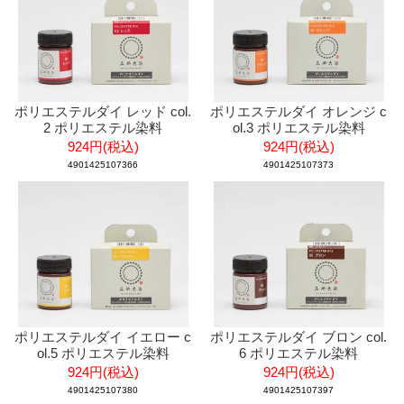
ポリエステルダイ レッド col.
ポリエステルダイ オレンジ c
2 ポリエステル染料
ol.3 ポリエステル染料
924円(税込)
924円(税込)
4901425107366
4901425107373
ポリエステルダイ イエロー c
ポリエステルダイ ブロン col.
ol.5 ポリエステル染料
6 ポリエステル染料
924円(税込)
924円(税込)
4901425107380
4901425107397