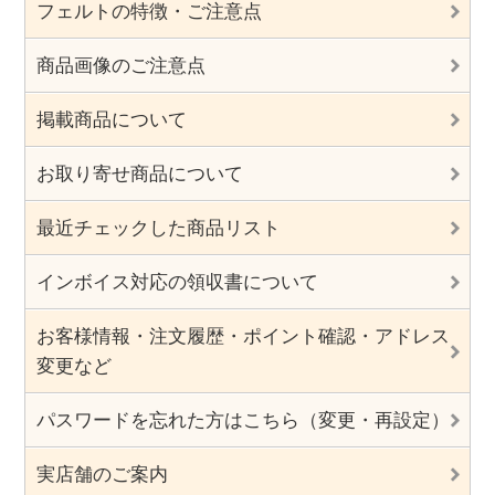
フェルトの特徴・ご注意点
商品画像のご注意点
掲載商品について
お取り寄せ商品について
最近チェックした商品リスト
インボイス対応の領収書について
お客様情報・注文履歴・ポイント確認・アドレス
変更など
パスワードを忘れた方はこちら（変更・再設定）
実店舗のご案内