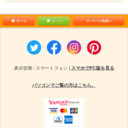
ホーム
カート
ページ先頭へ
表示切替 : スマートフォン |
スマホでPC版を見る
パソコンでご覧の方はこちら。