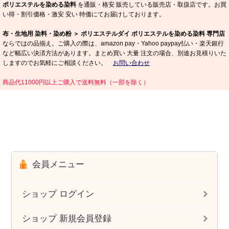
ポリエステルを染める染料
を通販・格安 販売している販売店・取扱店です。お買
い得・割引価格・激安 安い 特価にてお届けしております。
布・生地用 染料・染め粉 ＞ ポリエステルダイ ポリエステルを染める染料 専門店
ならではの品揃え。ご購入の際は、amazon pay・Yahoo paypay払い・楽天銀行
など幅広い決済方法があります。まとめ買い 大量 注文の場合、別途お見積りいた
しますのでお気軽にご相談ください。
お問い合わせ
商品代11000円以上ご購入で送料無料（一部を除く）
会員メニュー
ショップ ログイン
ショップ 新規会員登録