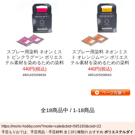
スプレー用染料 ネオンミス
スプレー用染料 ネオンミス
ト ピンクラグーン ポリエス
ト オレンジムーン ポリエス
テル素材を染めるための染料
テル素材を染めるための染料
440円(税込)
440円(税込)
4901425208636
4901425208643
全18商品中 / 1-18商品
https://morio-hobby.com/?mode=cate&cbid=565183&csid=22
手芸もりおでは、手芸用品・手芸材料 全 [
18
] 種類の おすすめ
ポリエステルダイ