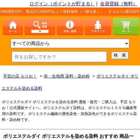
ログイン（ポイントが貯まる）
|
会員登録（無料）
間受付中。商品代11000円以上で送料無料（一部を除く）、ネコポス1通250円（
手芸の店 もりお！
>
布・生地用 染料・染め粉
>
ポリエステルダイ ポリ
エステルを染める染料
ポリエステルダイ ポリエステルを染める染料 通販・販売・ご購入は、手芸 もり
お！公式通販サイトへ。ポリエステルダイ染料は、ポリエステル１００％繊維専
用の染料です。ポリエステル繊維の濃色染色・加熱染色ができるポリエステル染
料・染め粉です。
ポリエステルダイ ポリエステルを染める染料 おすすめ 商品一