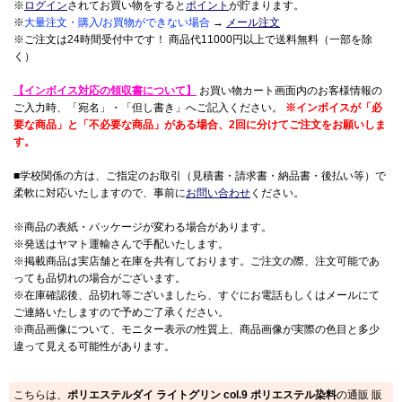
※
ログイン
されてお買い物をすると
ポイント
が貯まります。
※
大量注文・購入/お買物ができない場合
→
メール注文
※ご注文は24時間受付中です！ 商品代11000円以上で送料無料（一部を除
く）
【インボイス対応の領収書について】
お買い物カート画面内のお客様情報の
ご入力時、「宛名」・「但し書き」へご記入ください。
※インボイスが「必
要な商品」と「不必要な商品」がある場合、2回に分けてご注文をお願いしま
す。
■学校関係の方は、ご指定のお取引（見積書・請求書・納品書・後払い等）で
柔軟に対応いたしますので、事前に
お問い合わせ
ください。
※商品の表紙・パッケージが変わる場合があります。
※発送はヤマト運輸さんで手配いたします。
※掲載商品は実店舗と在庫を共有しております。ご注文の際、注文可能であ
っても品切れの場合がございます。
※在庫確認後、品切れ等ございましたら、すぐにお電話もしくはメールにて
ご連絡いたしますので予めご了承ください。
※商品画像について、モニター表示の性質上、商品画像が実際の色目と多少
違って見える可能性があります。
こちらは、
ポリエステルダイ ライトグリン col.9 ポリエステル染料
の通販 販