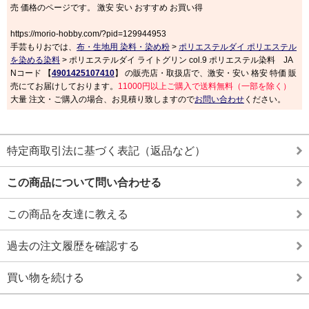
売 価格のページです。 激安 安い おすすめ お買い得
https://morio-hobby.com/?pid=129944953
手芸もりおでは、
布・生地用 染料・染め粉
>
ポリエステルダイ ポリエステル
を染める染料
> ポリエステルダイ ライトグリン col.9 ポリエステル染料 JA
Nコード 【
4901425107410
】 の販売店・取扱店で、激安・安い 格安 特価 販
売にてお届けしております。
11000円以上ご購入で送料無料（一部を除く）
大量 注文・ご購入の場合、お見積り致しますので
お問い合わせ
ください。
特定商取引法に基づく表記（返品など）
この商品について問い合わせる
この商品を友達に教える
過去の注文履歴を確認する
買い物を続ける