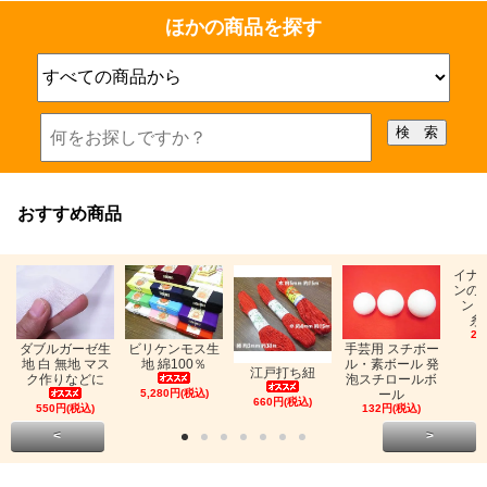
ほかの商品を探す
おすすめ商品
イナ
ンの
ン「
糸
26
ビリケンモス生
ダブルガーゼ生
手芸用 スチボー
地 綿100％
地 白 無地 マス
ル・素ボール 発
江戸打ち紐
ク作りなどに
泡スチロールボ
5,280円(税込)
ール
660円(税込)
550円(税込)
132円(税込)
<
>