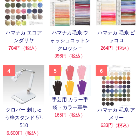
ハマナカ エコア
ハマナカ毛糸 ウ
ハマナカ 毛糸 ピ
ンダリヤ
ォッシュコットン
ッコロ
704円（税込）
264円（税込）
クロッシェ
396円（税込）
4
5
6
手芸用 カラー手
袋・カラー軍手
クロバー 刺しゅ
ハマナカ 毛糸 ア
165円（税込）
う枠スタンド 57-
メリー
633円（税込）
510
6,600円（税込）