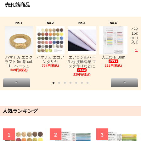
売れ筋商品
No.1
No.2
No.3
No.4
バネ
15c
m ゴ
入 日
1,0
ハマナカ エコク
ハマナカ エコア
エアロシルバー
人五ひも 30m
ラフト 5m巻 col.
ンダリヤ
生地 接触冷感 マ
1 ベージュ
704円(税込)
スク作りなどに
352円(税込)
369円(税込)
220円(税込)
<
>
人気ランキング
1
2
3