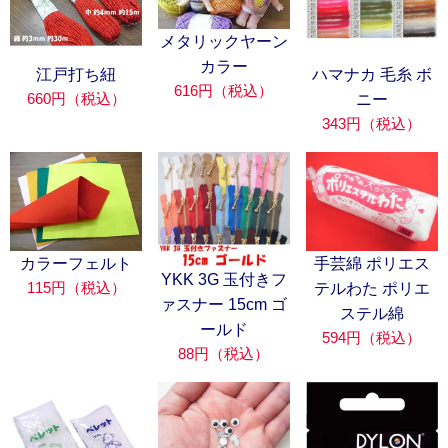
メタリックヤーン
カラー
江戸打ち紐
ハマナカ 毛糸 ボ
616円（税込）
660円（税込）
ニー
343円（税込）
カラーフェルト
手芸綿 ポリエス
YKK 3G 玉付きフ
115円（税込）
テルわた ポリエ
ァスナー 15cm ゴ
ステル綿
ールド
594円（税込）
88円（税込）