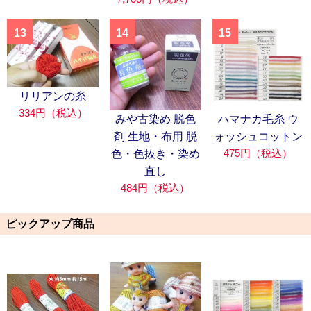
13
14
15
リリアンの糸
334円（税込）
みや古染め 脱色
ハマナカ毛糸 ウ
剤 生地・布用 脱
ォッシュコットン
475円（税込）
色・色抜き・染め
直し
484円（税込）
ピックアップ商品