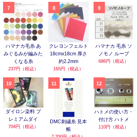
7
8
9
ハマナカ毛糸 あ
クレヨンフェルト
ハマナカ 毛糸 ソ
みぐるみが編みた
18cmx18cm 厚さ
ノモノ ループ
686円（税込）
くなる糸
約2.2mm
237円（税込）
165円（税込）
10
11
12
ダイロン染料 プ
ハトメの使い方・
レミアムダイ
付け方 ハトメ
DMC刺繍糸 見本
704円（税込）
110円（税込）
帳
7,700円（税込）