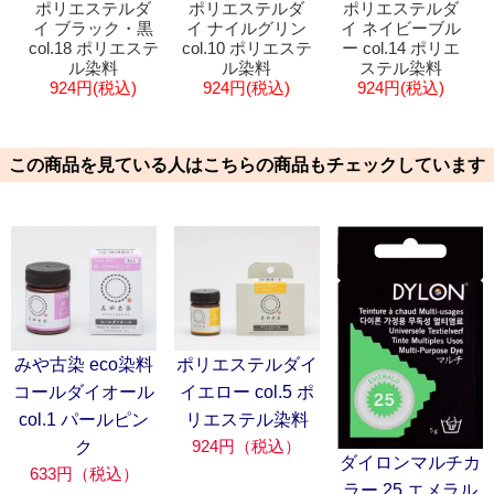
ポリエステルダ
ポリエステルダ
ポリエステルダ
イ ブラック・黒
イ ナイルグリン
イ ネイビーブル
col.18 ポリエステ
col.10 ポリエステ
ー col.14 ポリエ
ル染料
ル染料
ステル染料
924円(税込)
924円(税込)
924円(税込)
この商品を見ている人はこちらの商品もチェックしています
みや古染 eco染料
ポリエステルダイ
コールダイオール
イエロー col.5 ポ
col.1 パールピン
リエステル染料
924円（税込）
ク
ダイロンマルチカ
633円（税込）
ラー 25 エメラル