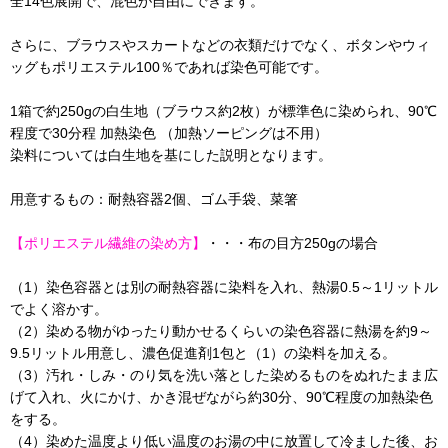
全14色展開で、混色が自由にできます。
さらに、ブラウスやスカートなどの衣類だけでなく、ボタンやウィ
ッグもポリエステル100％であれば染色可能です。
1箱で約250gの白生地（ブラウス約2枚）が標準色に染められ、90℃
程度で30分程 加熱染色 （加熱ソーピングは不用）
染料については白生地を基にした説明となります。
用意するもの：耐熱容器2個、ゴム手袋、菜箸
【ポリエステル繊維の染め方】
・・・布の目方250gの場合
（1）染色容器とは別の耐熱容器に染料を入れ、熱湯0.5～1リットル
でよく溶かす。
（2）染める物がゆったり動かせるくらいの染色容器に熱湯を約9～
9.5リットル用意し、濃色促進剤1包と（1）の染料を加える。
（3）汚れ・しみ・のり気を洗い落とした染めるものをぬれたまま広
げて入れ、火にかけ、かき混ぜながら約30分、90℃程度の加熱染色
をする。
（4）染めた温度より低い温度のお湯の中に放置して冷ました後、お