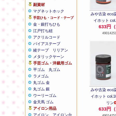
副資材
マグネットホック
みや古染 eco
手芸ひも・コード・テープ
イホット col
金・銀打ちひも
633円
江戸打ち紐
4901425
アクリルコード
バイアステープ
綾テープ
リリアン
メタリックヤーン
手芸ゴム・洋裁用ゴム
平ゴム
丸ゴム
ラメゴム
丸ゴム 金
丸ゴム 銀
みや古染 eco
ウーリーゴム
イホット col.
金天馬 ゴム
リン
アイロン用品
633円
アイロン
アイロン台
4901425