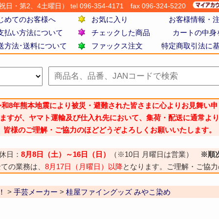
・第2、4土曜日） tel 096-354-4171
fax 096-324-5220
じめてのお客様へ
お気に入り
お客様情報・
支払い方法について
チェックした商品
カートの中身
送方法･送料について
ファックス注文
特定商取引法に
令和8年熊本地震により被災・避難された皆さまに心よりお見舞い申
ますが、ヤマト運輸及び仕入れ先において、集荷・配送に通常よ
皆様のご理解・ご協力のほどどうぞよろしくお願いいたします。
休日：
8月8日（土）～16日（日）
（※10日 月曜日は営業）
※順
全ての業務は、
8月17日（月曜日）以降
となります。ご理解・ご協力
！
>
手芸メーカー
>
桂屋ファイングッズ みやこ染め