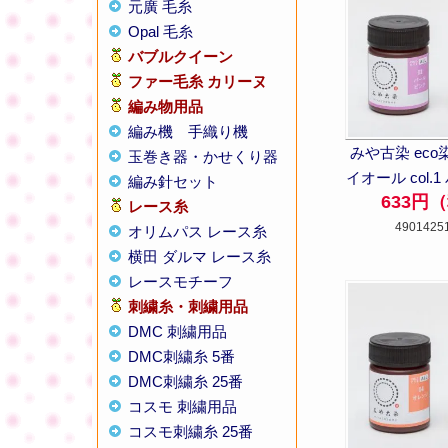
元廣 毛糸
Opal 毛糸
バブルクイーン
ファー毛糸 カリーヌ
編み物用品
編み機
手織り機
みや古染 eco
玉巻き器・かせくり器
イオール col.
編み針セット
633円
レース糸
4901425
オリムパス レース糸
横田 ダルマ レース糸
レースモチーフ
刺繍糸・刺繍用品
DMC 刺繍用品
DMC刺繍糸 5番
DMC刺繍糸 25番
コスモ 刺繍用品
コスモ刺繍糸 25番