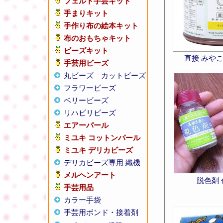
フェルト手芸キット
手まりキット
手作り布の絵本キット
布のおもちゃキット
ビーズキット
直接 みやこ染
手芸用ビーズ
丸ビーズ
カットビーズ
フラワービーズ
ベリービーズ
リハビリビーズ
エアーパール
ミユキ コットンパール
ミユキ デリカビーズ
デリカビーズ専用 織機
メルヘンアート
脱色剤
手芸用品
カラー手袋
手芸用ボンド・接着剤