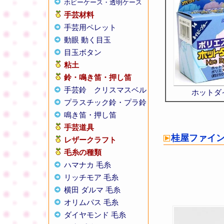
ホビーケース・透明ケース
手芸材料
手芸用ペレット
動眼 動く目玉
目玉ボタン
粘土
鈴・鳴き笛・押し笛
手芸鈴
クリスマスベル
ホットダイ 
プラスチック鈴・プラ鈴
鳴き笛・押し笛
手芸道具
桂屋ファイン
レザークラフト
毛糸の種類
ハマナカ 毛糸
リッチモア 毛糸
横田 ダルマ 毛糸
オリムパス 毛糸
ダイヤモンド 毛糸