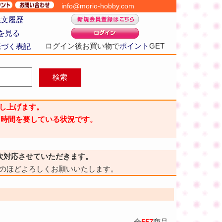
info@morio-hobby.com
注文履歴
を見る
ログイン後お買い物で
ポイント
GET
基づく表記
し上げます。
り時間を要している状況です。
次対応させていただきます。
のほどよろしくお願いいたします。
全
557
商品