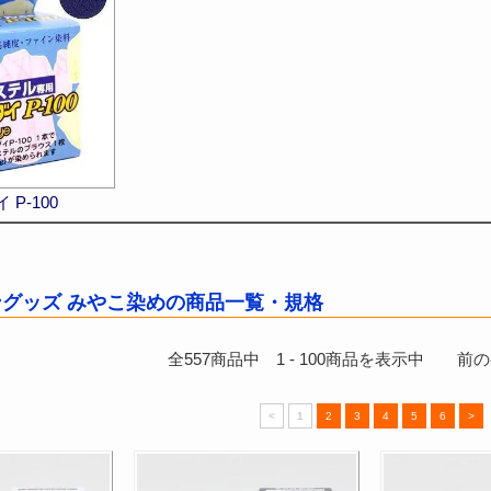
P-100
グッズ みやこ染めの商品一覧・規格
全
557
商品中
1
-
100
商品を表示中 前のペ
<
1
2
3
4
5
6
>