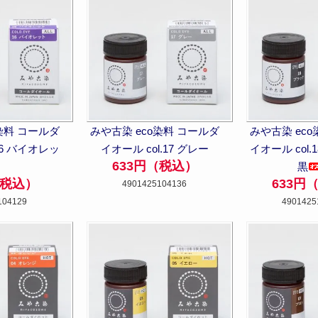
染料 コールダ
みや古染 eco染料 コールダ
みや古染 ec
16 バイオレッ
イオール col.17 グレー
イオール col
633円（税込）
ト
黒
（税込）
633円
4901425104136
104129
4901425