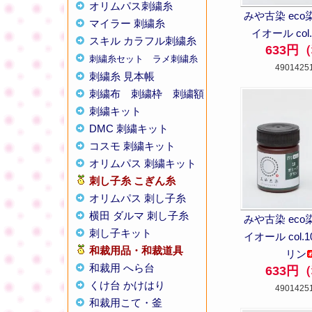
オリムパス刺繍糸
みや古染 eco
マイラー 刺繍糸
イオール col
スキル カラフル刺繍糸
633円
刺繍糸セット
ラメ刺繍糸
4901425
刺繍糸 見本帳
刺繍布
刺繍枠
刺繍額
刺繍キット
DMC 刺繍キット
コスモ 刺繍キット
オリムパス 刺繍キット
刺し子糸
こぎん糸
オリムパス 刺し子糸
横田 ダルマ 刺し子糸
みや古染 eco
刺し子キット
イオール col.
和裁用品・和裁道具
リン
和裁用 へら台
633円
くけ台 かけはり
4901425
和裁用こて・釜