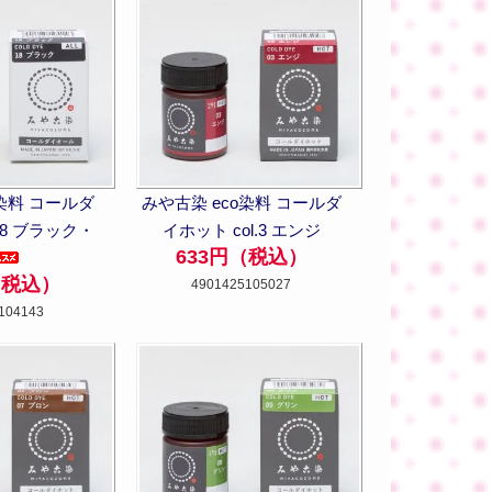
o染料 コールダ
みや古染 eco染料 コールダ
.18 ブラック・
イホット col.3 エンジ
633円（税込）
（税込）
4901425105027
104143