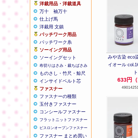
洋裁用品・洋裁道具
万十
袖万十
仕上げ馬
洋裁用 文鎮
パッチワーク用品
パッチワーク糸
ソーイング用品
みや古染 eco
ソーイングセット
イオール col.
布切りはさみ・裁ちばさみ
ものさし・竹尺・鯨尺
633円
インサイドベルト芯
4901425
ファスナー
ファスナーの種類
玉付きファスナー
コンシールファスナー
フラットニットファスナー
ビスロンオープンファスナー
ファスナー まとめ買い