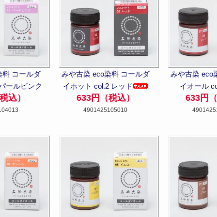
染料 コールダ
みや古染 eco染料 コールダ
みや古染 ec
1 パールピンク
イホット col.2 レッド
イオール co
（税込）
633円（税込）
633円
104013
4901425105010
4901425