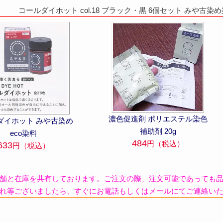
コールダイホット col.18 ブラック・黒 6個セット みや古染
濃色促進剤 ポリエステル染色
ダイホット みや古染め
補助剤 20g
eco染料
484
円（税込）
633
円（税込）
舗と在庫を共有しております。ご注文の際、注文可能であっても
れ等ございましたら、すぐにお電話もしくはメールにてご連絡い