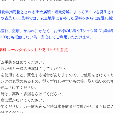
、害化学指定物とされる重金属類・還元分解によってアミンを発生さ
や古染 ECO染料では、安全地準に合格した原料をさらに厳選し製
荒れ、湿疹、かぶれ）がなく、お子様の肌着やTシャツ等 又 繊維
100にも抵触しない為、安心してご利用いただけます。
O染料 コールダイホットの使用上の注意点
ゴム手袋をはめてください。
は白い物と一緒の洗濯はさけてください。
チを使用すると、変色する場合がありますので、ご使用をさけてく
ニングの表示のあるもの、型くずれしやすいもの等、取り扱いのむ
染色はさけてください。
る時は、高温・多湿をさけてください。
く所に置かないでください。
いでください。万一飲み込んだ時は水を飲ませて吐かせ、また目に
けてください。