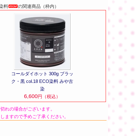
め染料
の関連商品（枠内）
コールダイホット 300g ブラッ
ク・黒 col.18 ECO染料 みや古
染
6,600
円（税込）
品切れの場合がございます。
たしますので予めご了承ください。