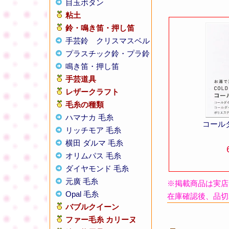
目玉ボタン
粘土
鈴・鳴き笛・押し笛
手芸鈴
クリスマスベル
プラスチック鈴・プラ鈴
鳴き笛・押し笛
手芸道具
レザークラフト
毛糸の種類
ハマナカ 毛糸
コール
リッチモア 毛糸
横田 ダルマ 毛糸
オリムパス 毛糸
ダイヤモンド 毛糸
元廣 毛糸
※掲載商品は実店
Opal 毛糸
在庫確認後、品切
バブルクイーン
ファー毛糸 カリーヌ