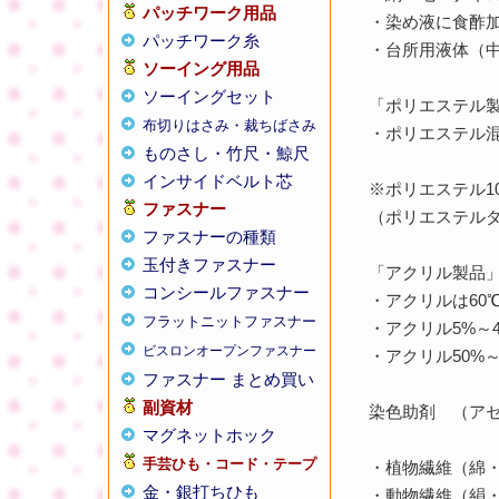
パッチワーク用品
・染め液に食酢
パッチワーク糸
・台所用液体（
ソーイング用品
ソーイングセット
「ポリエステル
布切りはさみ・裁ちばさみ
・ポリエステル
ものさし・竹尺・鯨尺
インサイドベルト芯
※ポリエステル1
ファスナー
（ポリエステル
ファスナーの種類
玉付きファスナー
「アクリル製品
コンシールファスナー
・アクリルは60
フラットニットファスナー
・アクリル5%～
ビスロンオープンファスナー
・アクリル50%
ファスナー まとめ買い
副資材
染色助剤 （ア
マグネットホック
手芸ひも・コード・テープ
・植物繊維（綿
金・銀打ちひも
・動物繊維（絹