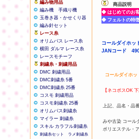
編み物用品
商品説明
【
編み機
手織り機
◆ はじめてのお
玉巻き器・かせくり器
◆ フェルトの特
編み針セット
レース糸
オリムパス レース糸
コールダイホット
横田 ダルマ レース糸
JANコード 4901
レースモチーフ
刺繍糸・刺繍用品
DMC 刺繍用品
コールダイホット
DMC刺繍糸 5番
DMC刺繍糸 25番
【ネコポスOK 
コスモ 刺繍用品
コスモ刺繍糸 25番
上記、品名・品
オリムパス刺繍糸
マイラー 刺繍糸
みや古染 コール
スキル カラフル刺繍糸
ポリエステル・
刺繍糸セット
ラメ刺繍糸