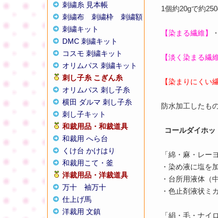
刺繍糸 見本帳
1個約20gで約
刺繍布
刺繍枠
刺繍額
刺繍キット
【染まる繊維】
DMC 刺繍キット
コスモ 刺繍キット
【淡く染まる繊
オリムパス 刺繍キット
刺し子糸
こぎん糸
【染まりにくい
オリムパス 刺し子糸
横田 ダルマ 刺し子糸
防水加工したもの
刺し子キット
和裁用品・和裁道具
コールダイホッ
和裁用 へら台
くけ台 かけはり
「綿・麻・レー
和裁用こて・釜
・染め液に塩を
洋裁用品・洋裁道具
・台所用液体（
万十
袖万十
・色止剤液状ミカ
仕上げ馬
洋裁用 文鎮
「絹・毛・ナイ