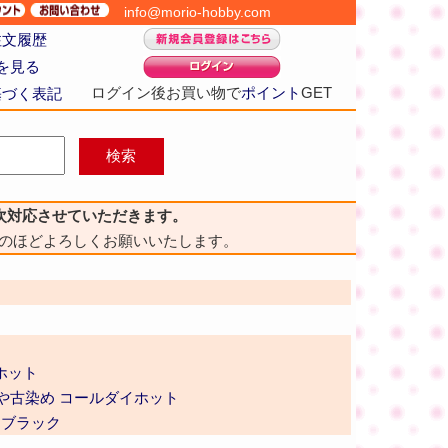
info@morio-hobby.com
注文履歴
を見る
ログイン後お買い物で
ポイント
GET
基づく表記
次対応させていただきます。
のほどよろしくお願いいたします。
ホット
や古染め コールダイホット
・ブラック