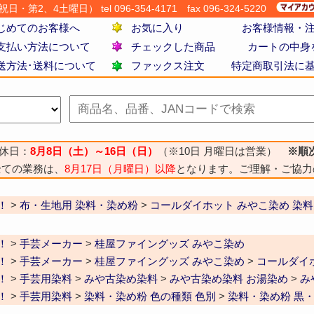
・第2、4土曜日） tel 096-354-4171
fax 096-324-5220
じめてのお客様へ
お気に入り
お客様情報・
支払い方法について
チェックした商品
カートの中身
送方法･送料について
ファックス注文
特定商取引法に
休日：
8月8日（土）～16日（日）
（※10日 月曜日は営業）
※順
全ての業務は、
8月17日（月曜日）以降
となります。ご理解・ご協力
！
>
布・生地用 染料・染め粉
>
コールダイホット みやこ染め 染料
！
>
手芸メーカー
>
桂屋ファイングッズ みやこ染め
！
>
手芸メーカー
>
桂屋ファイングッズ みやこ染め
>
コールダイ
！
>
手芸用染料
>
みや古染め染料
>
みや古染め染料 お湯染め
>
み
！
>
手芸用染料
>
染料・染め粉 色の種類 色別
>
染料・染め粉 黒