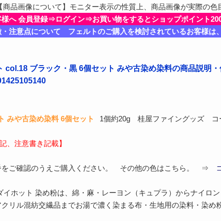
商品画像について】モニター表示の性質上、商品画像が実際の色
客様へ 会員登録⇒ログイン⇒お買い物をするとショップポイント20
徴・注意点について フェルトのご購入を検討されているお客様は
 col.18 ブラック・黒 6個セット みや古染め染料の商品説明
425105140
 みや古染め染料 6個セット
1個約20g 桂屋ファイングッズ 
下記、注意書き記載】
番をご確認のうえご購入ください。 その他の色はこちら。 ⇒
ダイホット 染め粉は、綿・麻・レーヨン（キュプラ）からナイロ
アクリル混紡交繊品までお湯で濃く染まる布・生地用の染料・染め