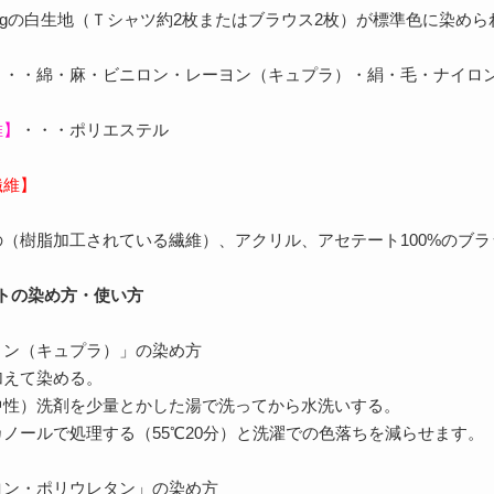
250gの白生地（Ｔシャツ約2枚またはブラウス2枚）が標準色に染め
・・・綿・麻・ビニロン・レーヨン（キュプラ）・絹・毛・ナイロ
維】
・・・ポリエステル
繊維】
（樹脂加工されている繊維）、アクリル、アセテート100%のブ
トの染め方・使い方
ヨン（キュプラ）」の染め方
加えて染める。
中性）洗剤を少量とかした湯で洗ってから水洗いする。
ノールで処理する（55℃20分）と洗濯での色落ちを減らせます。
ロン・ポリウレタン」の染め方