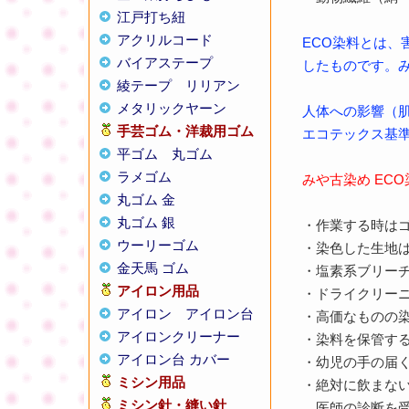
江戸打ち紐
アクリルコード
ECO染料とは
バイアステープ
したものです。み
綾テープ
リリアン
メタリックヤーン
人体への影響（肌
手芸ゴム・洋裁用ゴム
エコテックス基準
平ゴム
丸ゴム
ラメゴム
みや古染め EC
丸ゴム 金
丸ゴム 銀
・作業する時は
ウーリーゴム
・染色した生地
金天馬 ゴム
・塩素系ブリー
アイロン用品
・ドライクリー
アイロン
アイロン台
・高価なものの
アイロンクリーナー
・染料を保管す
アイロン台 カバー
・幼児の手の届
ミシン用品
・絶対に飲まな
ミシン針・縫い針
医師の診断を受