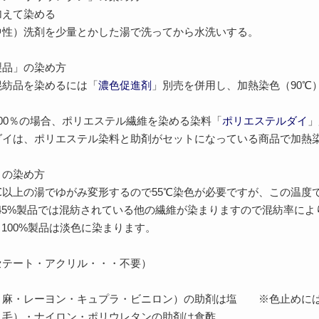
加えて染める
中性）洗剤を少量とかした湯で洗ってから水洗いする。
製品」の染め方
混紡品を染めるには「
濃色促進剤
」別売を併用し、加熱染色（90℃
00％の場合、ポリエステル繊維を染める染料「
ポリエステルダイ
」
ダイは、ポリエステル染料と助剤がセットになっている商品で加熱染
」の染め方
℃以上の湯でゆがみ変形するので55℃染色が必要ですが、この温度
45%製品では混紡されている他の繊維が染まりますので混紡率に
～100%製品は淡色に染まります。
セテート・アクリル・・・不要）
・麻・レーヨン・キュプラ・ビニロン）の助剤は塩 ※色止めに
・毛）・ナイロン・ポリウレタンの助剤は食酢