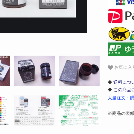
お気に入
◆
送料につ
◆
この商品
大量注文・購
※商品の表