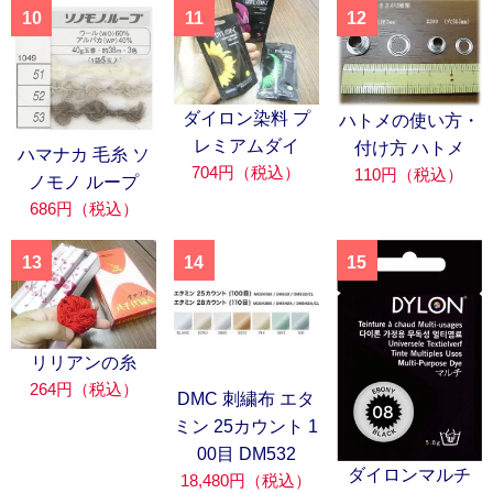
10
11
12
ダイロン染料 プ
ハトメの使い方・
レミアムダイ
付け方 ハトメ
ハマナカ 毛糸 ソ
704円（税込）
110円（税込）
ノモノ ループ
686円（税込）
13
14
15
リリアンの糸
264円（税込）
DMC 刺繍布 エタ
ミン 25カウント 1
00目 DM532
ダイロンマルチ
18,480円（税込）