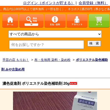
ログイン（ポイントが貯まる）
|
会員登録（無料）
円以上で送料無料（一部を除く）、ネコポス1通250円（厚さなど条件あり）。詳し
手芸の店 もりお！
>
布・生地用 染料・染め粉
>
ポリエステル染色補助
剤 みや古染め用
濃色促進剤 ポリエステル染色補助剤 20g