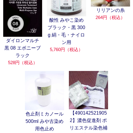
リリアンの糸
264円（税込）
酸性 みやこ染め
ブラック・黒 300
g 絹・毛・ナイロ
ダイロンマルチ
ン用
黒 08 エボニーブ
5,760円（税込）
ラック
528円（税込）
【490142521905
色止剤ミカノール
2】濃色促進剤 ポ
500ml みや古染め
リエステル染色補
用色止め