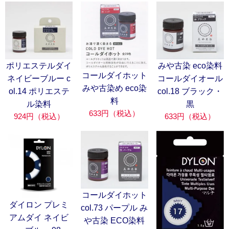
ポリエステルダイ
みや古染 eco染料
コールダイホット
ネイビーブルー c
コールダイオール
みや古染め eco染
ol.14 ポリエステ
col.18 ブラック・
料
ル染料
黒
633円（税込）
924円（税込）
633円（税込）
コールダイホット
ダイロン プレミ
col.73 パープル み
アムダイ ネイビ
や古染 ECO染料