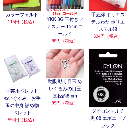
カラーフェルト
手芸綿 ポリエス
YKK 3G 玉付きフ
115円（税込）
テルわた ポリエ
ァスナー 15cm ゴ
ステル綿
ールド
594円（税込）
88円（税込）
動眼 動く目玉 ぬ
いぐるみの目玉
手芸用ペレット
直径約6mm
ぬいぐるみ・お手
99円（税込）
玉の中身 詰め物
ダイロンマルチ
ペレット
黒 08 エボニーブ
594円（税込）
ラック