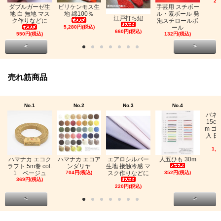
26
ビリケンモス生
ダブルガーゼ生
手芸用 スチボー
地 綿100％
地 白 無地 マス
ル・素ボール 発
江戸打ち紐
ク作りなどに
泡スチロールボ
5,280円(税込)
ール
660円(税込)
550円(税込)
132円(税込)
<
>
売れ筋商品
No.1
No.2
No.3
No.4
バネ
15c
m ゴ
入 日
1,0
ハマナカ エコク
ハマナカ エコア
エアロシルバー
人五ひも 30m
ラフト 5m巻 col.
ンダリヤ
生地 接触冷感 マ
1 ベージュ
704円(税込)
スク作りなどに
352円(税込)
369円(税込)
220円(税込)
<
>