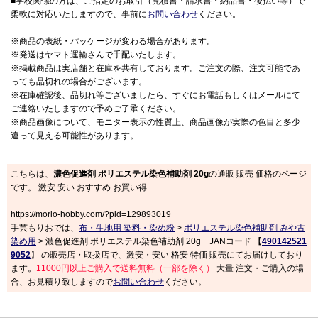
■学校関係の方は、ご指定のお取引（見積書・請求書・納品書・後払い等）で
柔軟に対応いたしますので、事前に
お問い合わせ
ください。
※商品の表紙・パッケージが変わる場合があります。
※発送はヤマト運輸さんで手配いたします。
※掲載商品は実店舗と在庫を共有しております。ご注文の際、注文可能であ
っても品切れの場合がございます。
※在庫確認後、品切れ等ございましたら、すぐにお電話もしくはメールにて
ご連絡いたしますので予めご了承ください。
※商品画像について、モニター表示の性質上、商品画像が実際の色目と多少
違って見える可能性があります。
こちらは、
濃色促進剤 ポリエステル染色補助剤 20g
の通販 販売 価格のページ
です。 激安 安い おすすめ お買い得
https://morio-hobby.com/?pid=129893019
手芸もりおでは、
布・生地用 染料・染め粉
>
ポリエステル染色補助剤 みや古
染め用
> 濃色促進剤 ポリエステル染色補助剤 20g JANコード 【
490142521
9052
】 の販売店・取扱店で、激安・安い 格安 特価 販売にてお届けしており
ます。
11000円以上ご購入で送料無料（一部を除く）
大量 注文・ご購入の場
合、お見積り致しますので
お問い合わせ
ください。