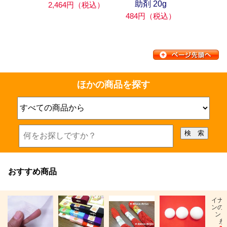
助剤 20g
2,464円（税込）
484円（税込）
ほかの商品を探す
おすすめ商品
イナ
ンの
ン「
糸