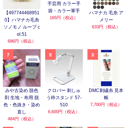
手芸用 カラー手
袋・カラー軍手
【497744468951
ハマナカ 毛糸 ア
165円（税込）
0】ハマナカ毛糸
メリー
633円（税込）
ソノモノ ループ c
ol.51
686円（税込）
7
8
9
みや古染め 脱色
クロバー 刺しゅ
DMC刺繍糸 見本
剤 生地・布用 脱
う枠スタンド 57-
帳
7,700円（税込）
色・色抜き・染め
510
6,600円（税込）
直し
484円（税込）