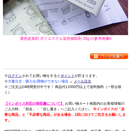
濃色促進剤 ポリエステル染色補助剤 20g の参考画像6
※
ログイン
されてお買い物をすると
ポイント
が貯まります。
※
大量注文・購入/お買物ができない場合
→
メール注文
※ご注文は24時間受付中です！ 商品代11000円以上で送料無料（一部を除
く）
【インボイス対応の領収書について】
お買い物カート画面内のお客様情報の
ご入力時、「宛名」・「但し書き」へご記入ください。
※インボイスが「必
要な商品」と「不必要な商品」がある場合、2回に分けてご注文をお願いしま
す。