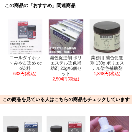
この商品の「おすすめ」関連商品
コールダイホッ
濃色促進剤 ポリ
業務用 濃色促進
ト みや古染め ec
エステル染色補
剤 130g ポリエス
o染料
助剤 20gX6個セ
テル染色補助剤
633円(税込)
ット
1,848円(税込)
2,904円(税込)
この商品を見ている人はこちらの商品もチェックしています