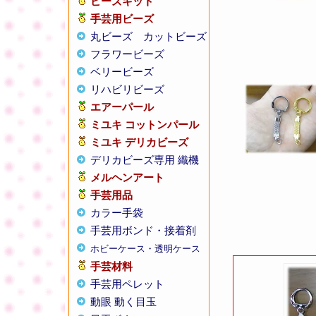
ビーズキット
手芸用ビーズ
丸ビーズ
カットビーズ
フラワービーズ
ベリービーズ
リハビリビーズ
エアーパール
ミユキ コットンパール
ミユキ デリカビーズ
デリカビーズ専用 織機
メルヘンアート
手芸用品
カラー手袋
手芸用ボンド・接着剤
ホビーケース・透明ケース
手芸材料
手芸用ペレット
動眼 動く目玉