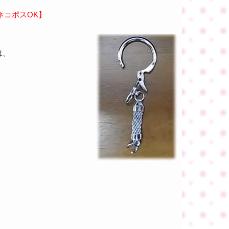
ネコポスOK】
。
は、