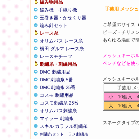
編み物用品
手芸用 メッシ
編み機
手織り機
玉巻き器・かせくり器
ご希望のサイズ
編み針セット
ビーズ・チリメ
レース糸
あらゆる場面で
オリムパス レース糸
横田 ダルマ レース糸
メッシュキーホ
レースモチーフ
ペンチなどを使
刺繍糸・刺繍用品
DMC 刺繍用品
メッシュキーホ
DMC刺繍糸 5番
DMC刺繍糸 25番
手芸用 メ
コスモ 刺繍用品
小 10個入 4
コスモ刺繍糸 25番
大 10個入 4
オリムパス刺繍糸
マイラー 刺繍糸
スネークタイプ
スキル カラフル刺繍糸
刺繍糸セット
ラメ刺繍糸