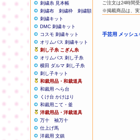
ご注文は24時間
刺繍糸 見本帳
※掲載商品は、実
刺繍布
刺繍枠
刺繍額
刺繍キット
DMC 刺繍キット
コスモ 刺繍キット
手芸用 メッシ
オリムパス 刺繍キット
刺し子糸
こぎん糸
オリムパス 刺し子糸
横田 ダルマ 刺し子糸
刺し子キット
和裁用品・和裁道具
和裁用 へら台
くけ台 かけはり
和裁用こて・釜
洋裁用品・洋裁道具
万十
袖万十
仕上げ馬
洋裁用 文鎮