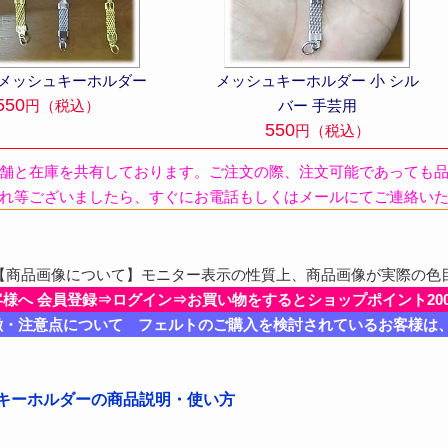
 メッシュキーホルダー
メッシュキーホルダー 小 シル
550
円（税込）
バー 手芸用
550
円（税込）
舗と在庫を共有しております。ご注文の際、注文可能であっても
れ等ございましたら、すぐにお電話もしくはメールにてご連絡い
商品画像について】モニター表示の性質上、商品画像が実際の色
客様へ 会員登録⇒ログイン⇒お買い物をするとショップポイント20
徴・注意点について フェルトのご購入を検討されているお客様は
ュキーホルダーの商品説明・使い方