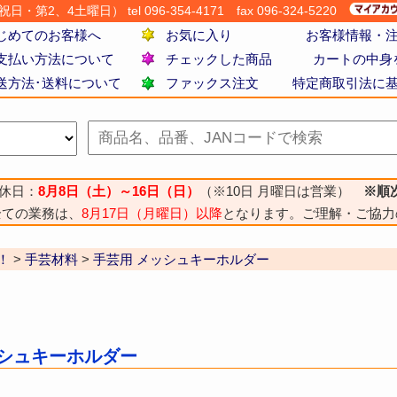
・第2、4土曜日） tel 096-354-4171
fax 096-324-5220
じめてのお客様へ
お気に入り
お客様情報・
支払い方法について
チェックした商品
カートの中身
送方法･送料について
ファックス注文
特定商取引法に
休日：
8月8日（土）～16日（日）
（※10日 月曜日は営業）
※順
全ての業務は、
8月17日（月曜日）以降
となります。ご理解・ご協力
！
>
手芸材料
>
手芸用 メッシュキーホルダー
ッシュキーホルダー