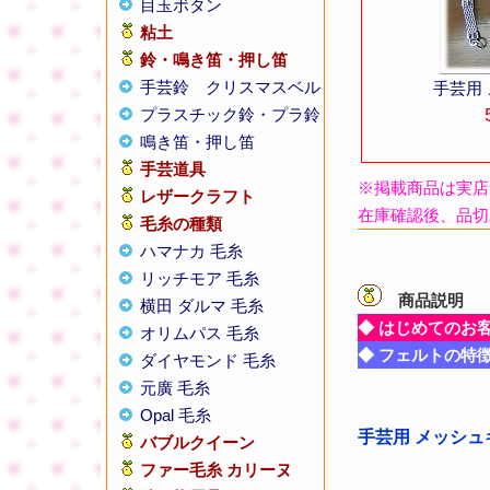
目玉ボタン
粘土
鈴・鳴き笛・押し笛
手芸鈴
クリスマスベル
手芸用
プラスチック鈴・プラ鈴
鳴き笛・押し笛
手芸道具
※掲載商品は実店
レザークラフト
在庫確認後、品切
毛糸の種類
ハマナカ 毛糸
リッチモア 毛糸
商品説明
【
横田 ダルマ 毛糸
◆ はじめてのお
オリムパス 毛糸
◆ フェルトの特
ダイヤモンド 毛糸
元廣 毛糸
Opal 毛糸
手芸用 メッシ
バブルクイーン
ファー毛糸 カリーヌ