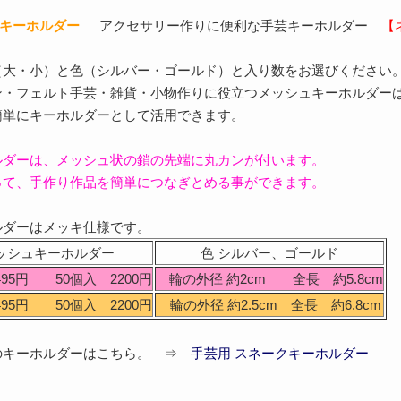
ュキーホルダー
アクセサリー作りに便利な手芸キーホルダー
【
（大・小）と色（シルバー・ゴールド）と入り数をお選びください
ン・フェルト手芸・雑貨・小物作りに役立つメッシュキーホルダー
簡単にキーホルダーとして活用できます。
ルダーは、メッシュ状の鎖の先端に丸カンが付います。
って、手作り作品を簡単につなぎとめる事ができます。
ルダーはメッキ仕様です。
ッシュキーホルダー
色 シルバー、ゴールド
95円 50個入 2200円
輪の外径 約2cm 全長 約5.8cm
95円 50個入 2200円
輪の外径 約2.5cm 全長 約6.8cm
のキーホルダーはこちら。 ⇒
手芸用 スネークキーホルダー