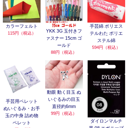
カラーフェルト
手芸綿 ポリエス
YKK 3G 玉付きフ
115円（税込）
テルわた ポリエ
ァスナー 15cm ゴ
ステル綿
ールド
594円（税込）
88円（税込）
動眼 動く目玉 ぬ
いぐるみの目玉
手芸用ペレット
直径約6mm
ぬいぐるみ・お手
99円（税込）
玉の中身 詰め物
ダイロンマルチ
ペレット