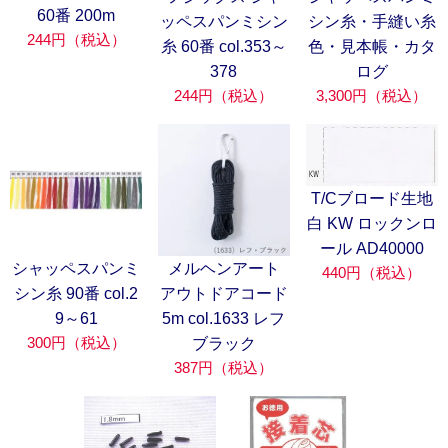
60番 200m
ッペスパンミシン
シン糸・手縫い糸
244円（税込）
糸 60番 col.353～
色・見本帳・カタ
378
ログ
244円（税込）
3,300円（税込）
T/Cブロード生地
白 KW ロックンロ
ール AD40000
シャッペスパンミ
メルヘンアート
440円（税込）
シン糸 90番 col.2
アウトドアコード
9～61
5m col.1633 レフ
300円（税込）
ブラック
387円（税込）