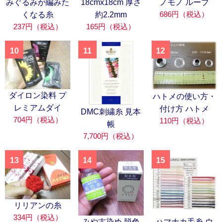
みぐるみが編みた
18cmx18cm 厚さ
ノモノ ループ
686円（税込）
くなる糸
約2.2mm
237円（税込）
165円（税込）
10
11
12
ダイロン染料 プ
ハトメの使い方・
レミアムダイ
付け方 ハトメ
DMC刺繍糸 見本
704円（税込）
110円（税込）
帳
7,700円（税込）
13
14
15
リリアンの糸
334円（税込）
みや古染め 脱色
ハマナカ毛糸 ウ