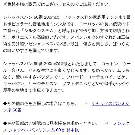
※色見本帳の販売ではございませんのでご注意ください。
シャッペスパン 60番 200mは、フジックス社の家庭用ミシン糸で最
もポピュラーな普通地用ミシン糸です。ヨーロッパの長い伝統の中
で育った「シルクシステム」と呼ばれる特殊な加工方法で紡績され
た、ポリエステル高級縫い糸です。スパンシルクのすぐれた加工技
術を受け継いだシャッペスパン縫い糸は、強さと美しさ、ばつぐん
の縫いやすさを備えています。
シャッペスパン 60番 200mの特徴といたしまして、コットン、ウー
ル、合せん、どんな生地にも良くなじみます。なめらかで、ムラも
なく、縫いやすさバツグンです。ブロード、コーデュロイ、ピケ、
ギャバジン、サージモリスン、ソフトデニムなどやや薄手からやや
厚手の生地まで巾広く使えます。
◆その他の色をお探しの場合はこちら。 ⇒
シャッペスパンミシ
ン糸 60番
◆色や質感のご確認には見本帳をお求めください。 ⇒
フジック
ス シャッペスパンミシン糸 60番 見本帳