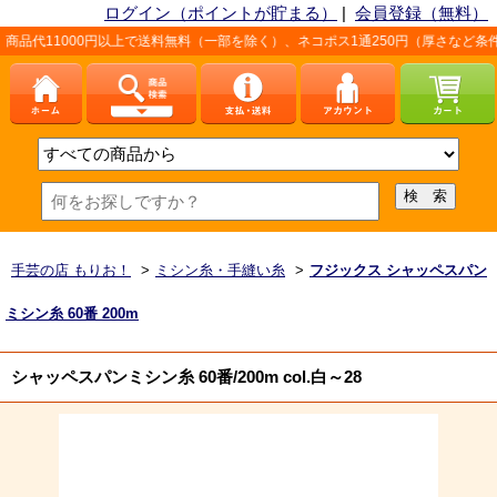
ログイン（ポイントが貯まる）
|
会員登録（無料）
000円以上で送料無料（一部を除く）、ネコポス1通250円（厚さなど条件あり）。
手芸の店 もりお！
>
ミシン糸・手縫い糸
>
フジックス シャッペスパン
ミシン糸 60番 200m
シャッペスパンミシン糸 60番/200m col.白～28