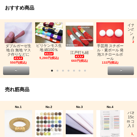
おすすめ商品
イナ
ンの
ン「
糸
26
ビリケンモス生
ダブルガーゼ生
手芸用 スチボー
地 綿100％
地 白 無地 マス
ル・素ボール 発
江戸打ち紐
ク作りなどに
泡スチロールボ
5,280円(税込)
ール
660円(税込)
550円(税込)
132円(税込)
<
>
売れ筋商品
No.1
No.2
No.3
No.4
バネ
15c
m ゴ
入 日
1,0