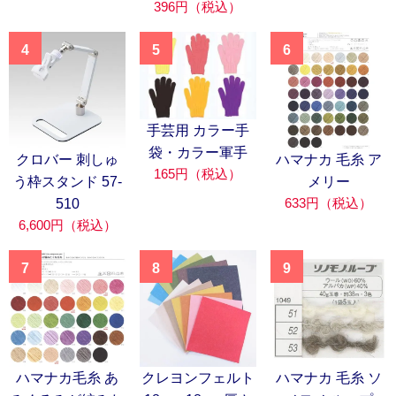
396円（税込）
4
5
6
手芸用 カラー手
袋・カラー軍手
クロバー 刺しゅ
ハマナカ 毛糸 ア
165円（税込）
う枠スタンド 57-
メリー
633円（税込）
510
6,600円（税込）
7
8
9
ハマナカ毛糸 あ
クレヨンフェルト
ハマナカ 毛糸 ソ