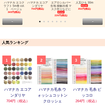
ハマナカ エコク
ハマナカ エコア
エアロシルバー
人五ひも 30m
ラフト 5m巻 col.
ンダリヤ
生地 接触冷感 マ
1 ベージュ
704円(税込)
スク作りなどに
352円(税込)
369円(税込)
220円(税込)
<
>
人気ランキング
1
2
3
ハマナカ エコア
ハマナカ毛糸 ウ
ハマナカ 毛糸 ピ
ンダリヤ
ォッシュコットン
ッコロ
704円（税込）
264円（税込）
クロッシェ