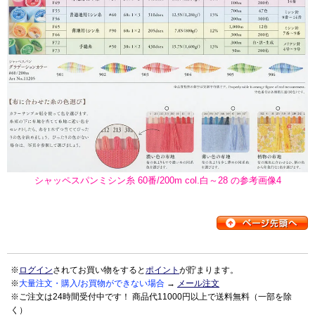
シャッペスパンミシン糸 60番/200m col.白～28 の参考画像4
※
ログイン
されてお買い物をすると
ポイント
が貯まります。
※
大量注文・購入/お買物ができない場合
→
メール注文
※ご注文は24時間受付中です！ 商品代11000円以上で送料無料（一部を除
く）