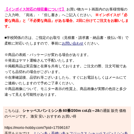
【インボイス対応の領収書について】
お買い物カート画面内のお客様情報の
ご入力時、「宛名」・「但し書き」へご記入ください。
※インボイスが「必
要な商品」と「不必要な商品」がある場合、2回に分けてご注文をお願いしま
す。
■学校関係の方は、ご指定のお取引（見積書・請求書・納品書・後払い等）で
柔軟に対応いたしますので、事前に
お問い合わせ
ください。
※商品の表紙・パッケージが変わる場合があります。
※発送はヤマト運輸さんで手配いたします。
※掲載商品は実店舗と在庫を共有しております。ご注文の際、注文可能であ
っても品切れの場合がございます。
※在庫確認後、品切れ等ございましたら、すぐにお電話もしくはメールにて
ご連絡いたしますので予めご了承ください。
※商品画像について、モニター表示の性質上、商品画像が実際の色目と多少
違って見える可能性があります。
こちらは、
シャッペスパンミシン糸 60番/200m col.白～28
の通販 販売 価格
のページです。 激安 安い おすすめ お買い得
https://morio-hobby.com/?pid=17596167
手芸もりおでは、
ミシン糸・手縫い糸
>
フジックス シャッペスパンミシン糸