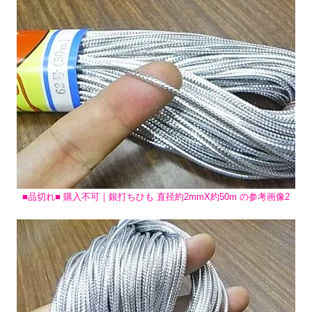
■品切れ■ 購入不可｜銀打ちひも 直径約2mmX約50m の参考画像2