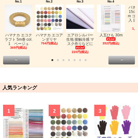
No.1
No.2
No.3
No.4
バネ
15c
m ゴ
入 日
1,0
ハマナカ エコク
ハマナカ エコア
エアロシルバー
人五ひも 30m
ラフト 5m巻 col.
ンダリヤ
生地 接触冷感 マ
1 ベージュ
704円(税込)
スク作りなどに
352円(税込)
369円(税込)
220円(税込)
<
>
人気ランキング
1
2
3