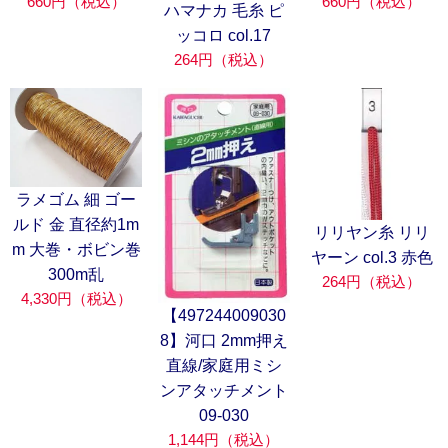
660円（税込）
660円（税込）
ハマナカ 毛糸 ピ
ッコロ col.17
264円（税込）
ラメゴム 細 ゴー
ルド 金 直径約1m
リリヤン糸 リリ
m 大巻・ボビン巻
ヤーン col.3 赤色
300m乱
264円（税込）
4,330円（税込）
【497244009030
8】河口 2mm押え
直線/家庭用ミシ
ンアタッチメント
09-030
1,144円（税込）