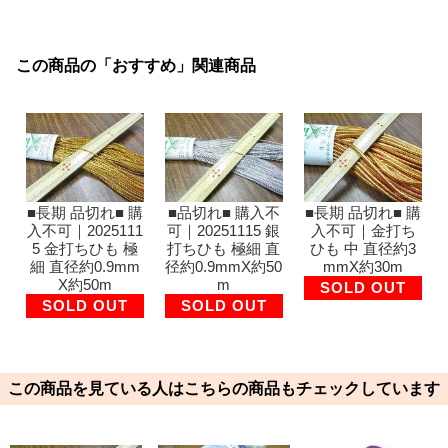
この商品の「おすすめ」関連商品
■長期 品切れ■ 購
■品切れ■ 購入不
■長期 品切れ■ 購
入不可｜2025111
可｜20251115 銀
入不可｜金打ち
5 金打ちひも 極
打ちひも 極細 直
ひも 中 直径約3
細 直径約0.9mm
径約0.9mmX約50
mmX約30m
X約50m
m
SOLD OUT
SOLD OUT
SOLD OUT
この商品を見ている人はこちらの商品もチェックしています