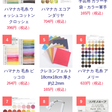
手芸用 カラー手
袋・カラー軍手
ハマナカ毛糸 ウ
ハマナカ エコア
165円（税込）
ォッシュコットン
ンダリヤ
704円（税込）
クロッシェ
396円（税込）
4
5
6
ハマナカ 毛糸 ピ
クレヨンフェルト
ハマナカ 毛糸 ア
ッコロ
18cmx18cm 厚さ
メリー
264円（税込）
633円（税込）
約2.2mm
165円（税込）
7
8
9