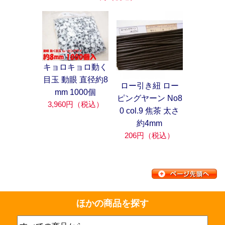
キョロキョロ動く
目玉 動眼 直径約8
ロー引き紐 ロー
mm 1000個
ピングヤーン No8
3,960円（税込）
0 col.9 焦茶 太さ
約4mm
206円（税込）
ほかの商品を探す