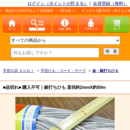
ログイン（ポイントが貯まる）
|
会員登録（無料）
00円以上で送料無料（一部を除く）、ネコポス1通250円（厚さなど条件あり）。
手芸の店 もりお！
>
手芸ひも・コード・テープ
>
金・銀打ちひも
■品切れ■ 購入不可｜銀打ちひも 直径約2mmX約50m