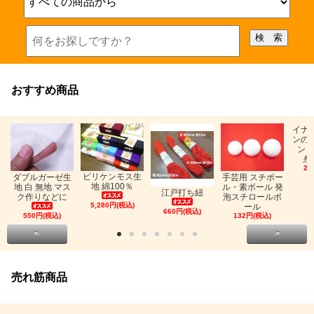
おすすめ商品
イナ
ンの
ン「
糸
26
ビリケンモス生
ダブルガーゼ生
手芸用 スチボー
地 綿100％
地 白 無地 マス
ル・素ボール 発
江戸打ち紐
ク作りなどに
泡スチロールボ
5,280円(税込)
ール
660円(税込)
550円(税込)
132円(税込)
<
>
売れ筋商品