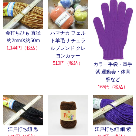
金打ちひも 直径
ハマナカ フェル
約2mmX約50m
ト羊毛 ナチュラ
1,144円（税込）
ルブレンド クレ
ヨンカラー
510円（税込）
カラー手袋・軍手
紫 運動会・体育
祭など
165円（税込）
江戸打ち紐 黒
江戸打ち紐 細 紫