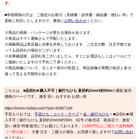
す。
■学校関係の方は、ご指定のお取引（見積書・請求書・納品書・後払い等）で
柔軟に対応いたしますので、事前に
お問い合わせ
ください。
※商品の表紙・パッケージが変わる場合があります。
※発送はヤマト運輸さんで手配いたします。
※掲載商品は実店舗と在庫を共有しております。ご注文の際、注文可能であ
っても品切れの場合がございます。
※在庫確認後、品切れ等ございましたら、すぐにお電話もしくはメールにて
ご連絡いたしますので予めご了承ください。
※商品画像について、モニター表示の性質上、商品画像が実際の色目と多少
違って見える可能性があります。
こちらは、
■品切れ■ 購入不可｜銀打ちひも 直径約2mmX約50m
の通販 販売
価格のページです。 激安 安い おすすめ お買い得
https://morio-hobby.com/?pid=45867184
手芸もりおでは、
手芸ひも・コード・テープ
>
金・銀打ちひも
> ■品切れ■ 購
入不可｜銀打ちひも 直径約2mmX約50m 62号 の販売店・取扱店で、激安・
安い 格安 特価 販売にてお届けしております。
11000円以上ご購入で送料無料
（一部を除く）
大量 注文・ご購入の場合、お見積り致しますので
お問い合わ
せ
ください。