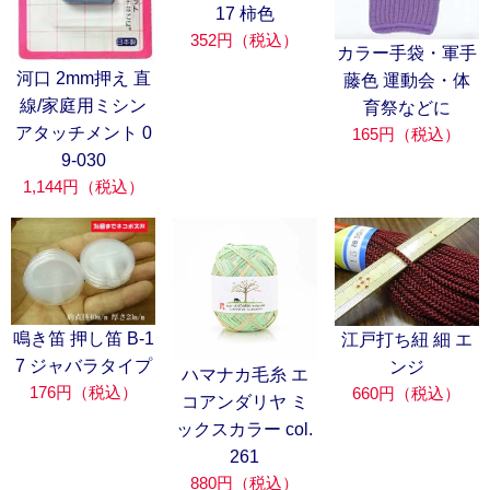
17 柿色
352円（税込）
カラー手袋・軍手
河口 2mm押え 直
藤色 運動会・体
線/家庭用ミシン
育祭などに
アタッチメント 0
165円（税込）
9-030
1,144円（税込）
鳴き笛 押し笛 B-1
江戸打ち紐 細 エ
7 ジャバラタイプ
ンジ
ハマナカ毛糸 エ
176円（税込）
660円（税込）
コアンダリヤ ミ
ックスカラー col.
261
880円（税込）