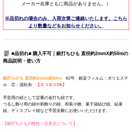
メーカー在庫ともに商品がありません。）
※品切れの場合のみ、入荷次第ご連絡いたします。こちら
より数量などをお知らせください。
■品切れ■ 購入不可｜銀打ちひも 直径約2mmX約50mの
商品説明・使い方
銀打ちひも 直径約2mmX約50m
62号 銀染フィルム：ポリエステ
ル 芯：混紡糸
【ネコポスOK】
手芸用の紐として定番の金打ち紐です。
つるし飾り用の紐や和飾りの紐、和装小物、菓子袋結び紐、結束
紐、ディスプレイ紐など手芸全般にお使いいただけます。
【銀打ちひもの特性・注意点について】