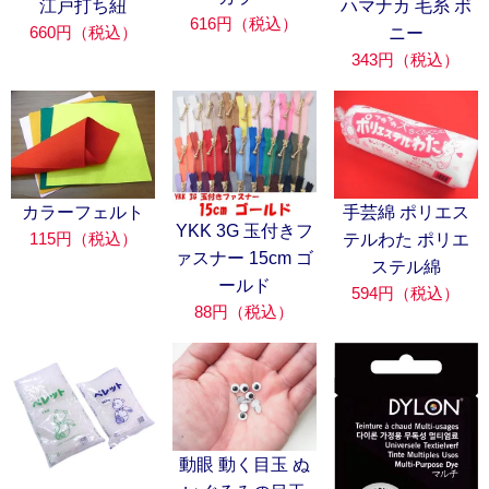
江戸打ち紐
ハマナカ 毛糸 ボ
616円（税込）
660円（税込）
ニー
343円（税込）
カラーフェルト
手芸綿 ポリエス
YKK 3G 玉付きフ
115円（税込）
テルわた ポリエ
ァスナー 15cm ゴ
ステル綿
ールド
594円（税込）
88円（税込）
動眼 動く目玉 ぬ