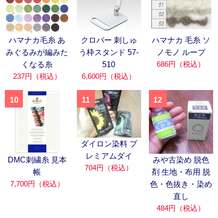
ハマナカ毛糸 あ
クロバー 刺しゅ
ハマナカ 毛糸 ソ
みぐるみが編みた
う枠スタンド 57-
ノモノ ループ
686円（税込）
くなる糸
510
237円（税込）
6,600円（税込）
10
11
12
ダイロン染料 プ
レミアムダイ
DMC刺繍糸 見本
みや古染め 脱色
704円（税込）
帳
剤 生地・布用 脱
7,700円（税込）
色・色抜き・染め
直し
484円（税込）