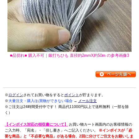
■品切れ■ 購入不可｜銀打ちひも 直径約2mmX約50m の参考画像3
※
ログイン
されてお買い物をすると
ポイント
が貯まります。
※
大量注文・購入/お買物ができない場合
→
メール注文
※ご注文は24時間受付中です！ 商品代11000円以上で送料無料（一部を除
く）
【インボイス対応の領収書について】
お買い物カート画面内のお客様情報の
ご入力時、「宛名」・「但し書き」へご記入ください。
※インボイスが「必
要な商品」と「不必要な商品」がある場合、2回に分けてご注文をお願いしま