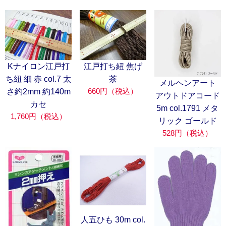
Kナイロン江戸打
江戸打ち紐 焦げ
ち紐 細 赤 col.7 太
茶
メルヘンアート
660円（税込）
さ約2mm 約140m
アウトドアコード
カセ
5m col.1791 メタ
1,760円（税込）
リック ゴールド
528円（税込）
人五ひも 30m col.