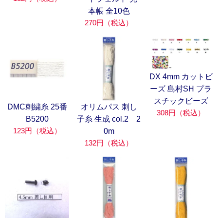
本帳 全10色
270円（税込）
DX 4mm カットビ
ーズ 島村SH プラ
スチックビーズ
DMC刺繍糸 25番
オリムパス 刺し
308円（税込）
B5200
子糸 生成 col.2 2
123円（税込）
0m
132円（税込）