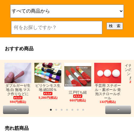
おすすめ商品
イナ
ンの
ン「
糸
26
ビリケンモス生
ダブルガーゼ生
手芸用 スチボー
地 綿100％
地 白 無地 マス
ル・素ボール 発
江戸打ち紐
ク作りなどに
泡スチロールボ
5,280円(税込)
ール
660円(税込)
550円(税込)
132円(税込)
<
>
売れ筋商品