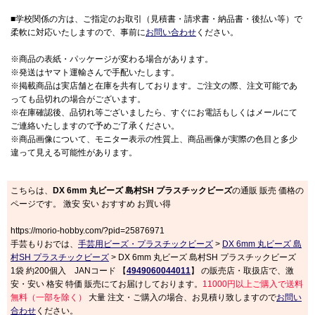
■学校関係の方は、ご指定のお取引（見積書・請求書・納品書・後払い等）で
柔軟に対応いたしますので、事前に
お問い合わせ
ください。
※商品の表紙・パッケージが変わる場合があります。
※発送はヤマト運輸さんで手配いたします。
※掲載商品は実店舗と在庫を共有しております。ご注文の際、注文可能であ
っても品切れの場合がございます。
※在庫確認後、品切れ等ございましたら、すぐにお電話もしくはメールにて
ご連絡いたしますので予めご了承ください。
※商品画像について、モニター表示の性質上、商品画像が実際の色目と多少
違って見える可能性があります。
こちらは、
DX 6mm 丸ビーズ 島村SH プラスチックビーズ
の通販 販売 価格の
ページです。 激安 安い おすすめ お買い得
https://morio-hobby.com/?pid=25876971
手芸もりおでは、
手芸用ビーズ・プラスチックビーズ
>
DX 6mm 丸ビーズ 島
村SH プラスチックビーズ
> DX 6mm 丸ビーズ 島村SH プラスチックビーズ
1袋 約200個入 JANコード 【
4949060044011
】 の販売店・取扱店で、激
安・安い 格安 特価 販売にてお届けしております。
11000円以上ご購入で送料
無料（一部を除く）
大量 注文・ご購入の場合、お見積り致しますので
お問い
合わせ
ください。