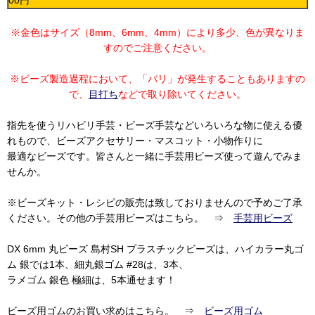
00円
※金色はサイズ（8mm、6mm、4mm）により多少、色が異なりま
すのでご注意ください。
※ビーズ製造過程において、「バリ」が発生することもありますの
で、
目打ち
などで取り除いてください。
指先を使うリハビリ手芸・ビーズ手芸などいろいろな物に使える優
れもので、ビーズアクセサリー・マスコット・小物作りに
最適なビーズです。皆さんと一緒に手芸用ビーズ使って遊んでみま
せんか。
※ビーズキット・レシピの販売は致しておりませんので予めご了承
ください。その他の手芸用ビーズはこちら。 ⇒
手芸用ビーズ
DX 6mm 丸ビーズ 島村SH プラスチックビーズは、ハイカラー丸ゴ
ム 銀では1本、細丸銀ゴム #28は、3本、
ラメゴム 銀色 極細は、5本通せます！
ビーズ用ゴムのお買い求めはこちら。 ⇒
ビーズ用ゴム