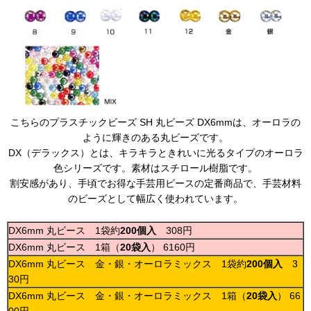
こちらのプラスチックビーズ SH 丸ビーズ DX6mmは、オーロラの
ように輝きのある丸ビーズです。
DX（デラックス）とは、キラキラときれいに光るタイプのオーロラ
色シリーズです。素材はスチロール樹脂です。
割安感があり、手頃でお得な手芸用ビースの定番商品で、手芸材料
のビーズとして幅広く使われています。
DX6mm 丸ビース 1袋約
200個入
308円
DX6mm 丸ビース 1箱（
20袋入
） 6160円
DX6mm 丸ビース 金・銀・オーロラミックス 1袋約
200個入
3
30円
DX6mm 丸ビース 金・銀・オーロラミックス 1箱（
20袋入
） 66