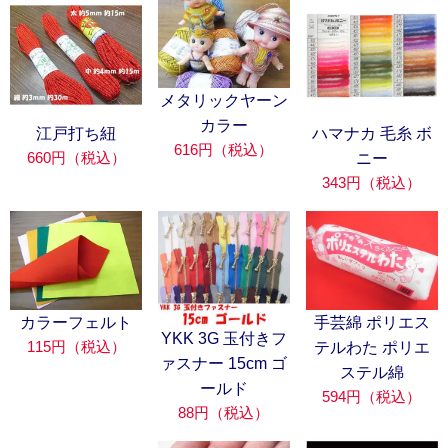
メタリックヤーン
カラー
江戸打ち紐
ハマナカ 毛糸 ボ
616円（税込）
660円（税込）
ニー
343円（税込）
カラーフェルト
手芸綿 ポリエス
YKK 3G 玉付きフ
115円（税込）
テルわた ポリエ
ァスナー 15cm ゴ
ステル綿
ールド
594円（税込）
88円（税込）