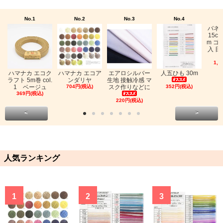
No.1
No.2
No.3
No.4
バネ
15c
m ゴ
入 日
1,0
ハマナカ エコク
ハマナカ エコア
エアロシルバー
人五ひも 30m
ラフト 5m巻 col.
ンダリヤ
生地 接触冷感 マ
1 ベージュ
704円(税込)
スク作りなどに
352円(税込)
369円(税込)
220円(税込)
<
>
人気ランキング
1
2
3