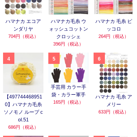
ハマナカ エコア
ハマナカ毛糸 ウ
ハマナカ 毛糸 ピ
ンダリヤ
ォッシュコットン
ッコロ
704円（税込）
264円（税込）
クロッシェ
396円（税込）
4
5
6
手芸用 カラー手
袋・カラー軍手
【497744468951
ハマナカ 毛糸 ア
165円（税込）
0】ハマナカ毛糸
メリー
633円（税込）
ソノモノ ループ c
ol.51
686円（税込）