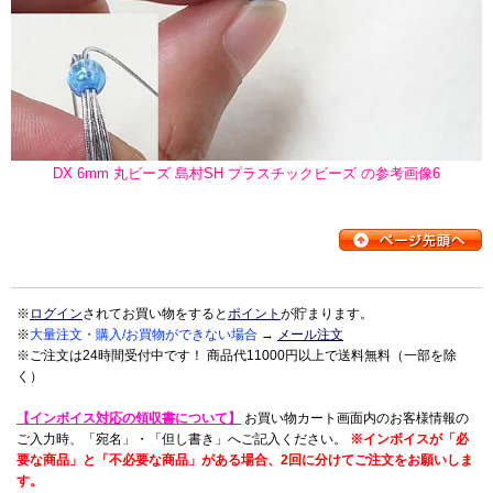
DX 6mm 丸ビーズ 島村SH プラスチックビーズ の参考画像6
※
ログイン
されてお買い物をすると
ポイント
が貯まります。
※
大量注文・購入/お買物ができない場合
→
メール注文
※ご注文は24時間受付中です！ 商品代11000円以上で送料無料（一部を除
く）
【インボイス対応の領収書について】
お買い物カート画面内のお客様情報の
ご入力時、「宛名」・「但し書き」へご記入ください。
※インボイスが「必
要な商品」と「不必要な商品」がある場合、2回に分けてご注文をお願いしま
す。