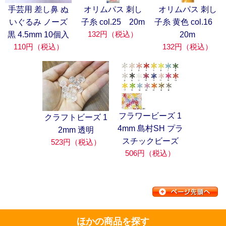
手芸用 差し鼻 ぬ
オリムパス 刺し
オリムパス 刺し
いぐるみ ノーズ
子糸 col.25 20m
子糸 黄色 col.16
132円（税込）
黒 4.5mm 10個入
20m
110円（税込）
132円（税込）
フラワービーズ 1
クラフトビーズ 1
4mm 島村SH プラ
2mm 透明
スチックビーズ
523円（税込）
506円（税込）
ほかの商品を探す