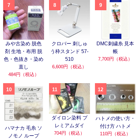
7
8
9
みや古染め 脱色
クロバー 刺しゅ
DMC刺繍糸 見本
剤 生地・布用 脱
う枠スタンド 57-
帳
7,700円（税込）
色・色抜き・染め
510
6,600円（税込）
直し
484円（税込）
10
11
12
ダイロン染料 プ
ハトメの使い方・
レミアムダイ
付け方 ハトメ
ハマナカ 毛糸 ソ
704円（税込）
110円（税込）
ノモノ ループ