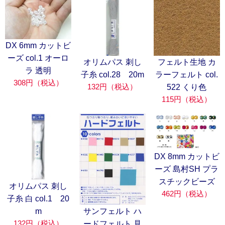
DX 6mm カットビ
ーズ col.1 オーロ
オリムパス 刺し
フェルト生地 カ
ラ 透明
子糸 col.28 20m
ラーフェルト col.
308円（税込）
132円（税込）
522 くり色
115円（税込）
DX 8mm カットビ
ーズ 島村SH プラ
スチックビーズ
オリムパス 刺し
462円（税込）
子糸 白 col.1 20
m
サンフェルト ハ
132円（税込）
ードフェルト 見