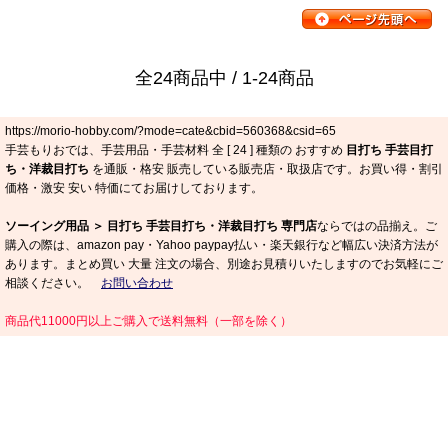
全24商品中 / 1-24商品
https://morio-hobby.com/?mode=cate&cbid=560368&csid=65
手芸もりおでは、手芸用品・手芸材料 全 [
24
] 種類の おすすめ
目打ち 手芸目打
ち・洋裁目打ち
を通販・格安 販売している販売店・取扱店です。お買い得・割引
価格・激安 安い 特価にてお届けしております。
ソーイング用品 ＞ 目打ち 手芸目打ち・洋裁目打ち 専門店
ならではの品揃え。ご
購入の際は、amazon pay・Yahoo paypay払い・楽天銀行など幅広い決済方法が
あります。まとめ買い 大量 注文の場合、別途お見積りいたしますのでお気軽にご
相談ください。
お問い合わせ
商品代11000円以上ご購入で送料無料（一部を除く）