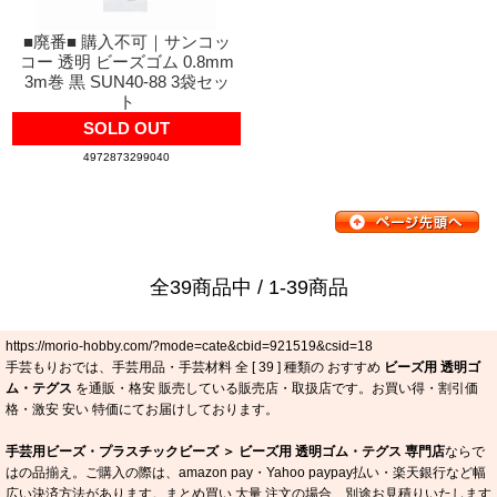
■廃番■ 購入不可｜サンコッ
コー 透明 ビーズゴム 0.8mm
3m巻 黒 SUN40-88 3袋セッ
ト
SOLD OUT
4972873299040
全39商品中 / 1-39商品
https://morio-hobby.com/?mode=cate&cbid=921519&csid=18
手芸もりおでは、手芸用品・手芸材料 全 [
39
] 種類の おすすめ
ビーズ用 透明ゴ
ム・テグス
を通販・格安 販売している販売店・取扱店です。お買い得・割引価
格・激安 安い 特価にてお届けしております。
手芸用ビーズ・プラスチックビーズ ＞ ビーズ用 透明ゴム・テグス 専門店
ならで
はの品揃え。ご購入の際は、amazon pay・Yahoo paypay払い・楽天銀行など幅
広い決済方法があります。まとめ買い 大量 注文の場合、別途お見積りいたします