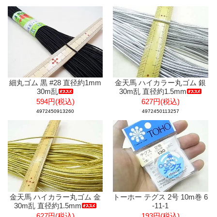
細丸ゴム 黒 #28 直径約1mm
金天馬 ハイカラー丸ゴム 銀
30m乱
30m乱 直径約1.5mm
594円(税込)
627円(税込)
4972450913260
4972450113257
金天馬 ハイカラー丸ゴム 金
トーホー テグス 2号 10m巻 6
30m乱 直径約1.5mm
-11-1
627円(税込)
193円(税込)