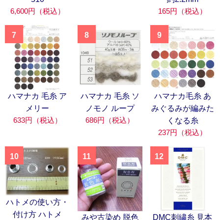
6,600円（税込）
165円（税込）
7
8
9
ハマナカ 毛糸 ア
ハマナカ 毛糸 ソ
ハマナカ毛糸 あ
メリー
ノモノ ループ
みぐるみが編みた
633円（税込）
686円（税込）
くなる糸
237円（税込）
10
11
12
ハトメの使い方・
付け方 ハトメ
みや古染め 脱色
DMC刺繍糸 見本