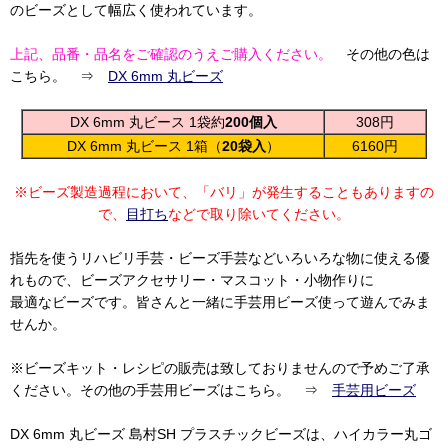
のビーズとして幅広く使われています。
上記、品番・品名をご確認のうえご購入ください。
その他の色は
こちら。 ⇒
DX 6mm 丸ビーズ
DX 6mm 丸ビース 1袋約
200個入
308円
DX 6mm 丸ビース 1箱（
20袋入
）
6160円
※ビーズ製造過程において、「バリ」が発生することもありますの
で、
目打ち
などで取り除いてください。
指先を使うリハビリ手芸・ビーズ手芸などいろいろな物に使える優
れもので、ビーズアクセサリー・マスコット・小物作りに
最適なビーズです。皆さんと一緒に手芸用ビーズ使って遊んでみま
せんか。
※ビーズキット・レシピの販売は致しておりませんので予めご了承
ください。その他の手芸用ビーズはこちら。 ⇒
手芸用ビーズ
DX 6mm 丸ビーズ 島村SH プラスチックビーズは、ハイカラー丸ゴ