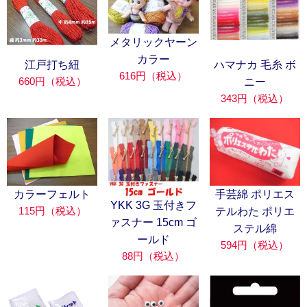
メタリックヤーン
カラー
江戸打ち紐
ハマナカ 毛糸 ボ
616円（税込）
660円（税込）
ニー
343円（税込）
カラーフェルト
手芸綿 ポリエス
YKK 3G 玉付きフ
115円（税込）
テルわた ポリエ
ァスナー 15cm ゴ
ステル綿
ールド
594円（税込）
88円（税込）