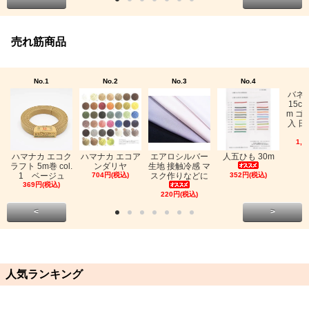
売れ筋商品
No.1
No.2
No.3
No.4
バネ
15c
m ゴ
入 日
1,0
ハマナカ エコク
ハマナカ エコア
エアロシルバー
人五ひも 30m
ラフト 5m巻 col.
ンダリヤ
生地 接触冷感 マ
1 ベージュ
704円(税込)
スク作りなどに
352円(税込)
369円(税込)
220円(税込)
<
>
人気ランキング