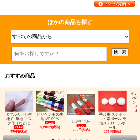
ほかの商品を探す
おすすめ商品
イナ
ンの
ン「
糸
26
ビリケンモス生
ダブルガーゼ生
手芸用 スチボー
地 綿100％
地 白 無地 マス
ル・素ボール 発
江戸打ち紐
ク作りなどに
泡スチロールボ
5,280円(税込)
ール
660円(税込)
550円(税込)
132円(税込)
<
>