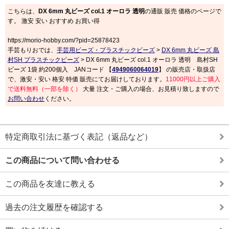
こちらは、
DX 6mm 丸ビーズ col.1 オーロラ 透明
の通販 販売 価格のページで
す。 激安 安い おすすめ お買い得
https://morio-hobby.com/?pid=25878423
手芸もりおでは、
手芸用ビーズ・プラスチックビーズ
>
DX 6mm 丸ビーズ 島
村SH プラスチックビーズ
> DX 6mm 丸ビーズ col.1 オーロラ 透明 島村SH
ビーズ 1袋 約200個入 JANコード 【
4949060064019
】 の販売店・取扱店
で、激安・安い 格安 特価 販売にてお届けしております。
11000円以上ご購入
で送料無料（一部を除く）
大量 注文・ご購入の場合、お見積り致しますので
お問い合わせ
ください。
特定商取引法に基づく表記（返品など）
この商品について問い合わせる
この商品を友達に教える
過去の注文履歴を確認する