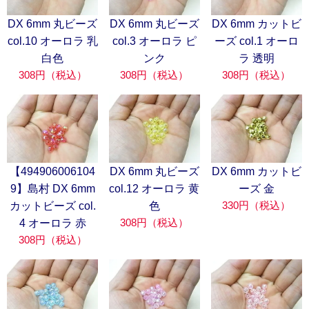
DX 6mm 丸ビーズ
DX 6mm 丸ビーズ
DX 6mm カットビ
col.10 オーロラ 乳
col.3 オーロラ ピ
ーズ col.1 オーロ
白色
ンク
ラ 透明
308円（税込）
308円（税込）
308円（税込）
【494906006104
DX 6mm 丸ビーズ
DX 6mm カットビ
9】島村 DX 6mm
col.12 オーロラ 黄
ーズ 金
330円（税込）
カットビーズ col.
色
308円（税込）
4 オーロラ 赤
308円（税込）