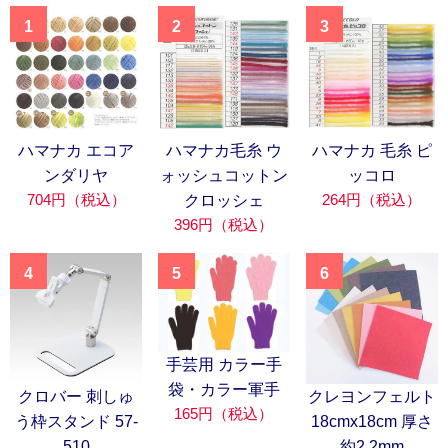
1
2
3
ハマナカ エコア
ハマナカ毛糸 ウ
ハマナカ 毛糸 ピ
ンダリヤ
ォッシュコットン
ッコロ
704円（税込）
264円（税込）
クロッシェ
396円（税込）
4
5
6
手芸用 カラー手
袋・カラー軍手
クロバー 刺しゅ
クレヨンフェルト
165円（税込）
う枠スタンド 57-
18cmx18cm 厚さ
510
約2.2mm