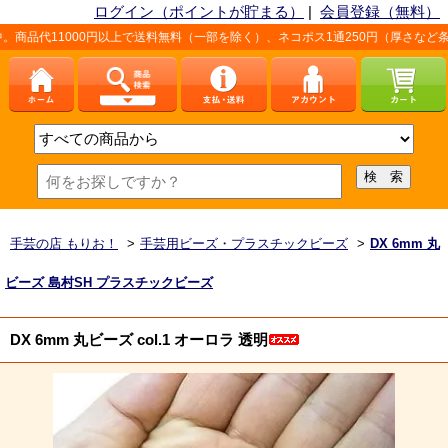
ログイン（ポイントが貯まる）
|
会員登録（無料）
0円以上で送料無料（一部を除く）、ネコポス1通250円（厚さなど条件あり）。詳
手芸の店 もりお！
>
手芸用ビーズ・プラスチックビーズ
>
DX 6mm 丸
ビーズ 島村SH プラスチックビーズ
DX 6mm 丸ビーズ col.1 オーロラ 透明