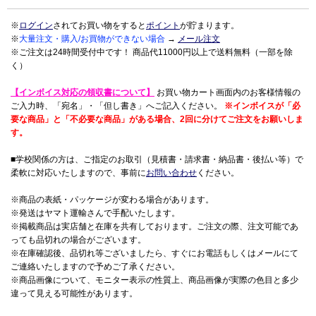
※
ログイン
されてお買い物をすると
ポイント
が貯まります。
※
大量注文・購入/お買物ができない場合
→
メール注文
※ご注文は24時間受付中です！ 商品代11000円以上で送料無料（一部を除
く）
【インボイス対応の領収書について】
お買い物カート画面内のお客様情報の
ご入力時、「宛名」・「但し書き」へご記入ください。
※インボイスが「必
要な商品」と「不必要な商品」がある場合、2回に分けてご注文をお願いしま
す。
■学校関係の方は、ご指定のお取引（見積書・請求書・納品書・後払い等）で
柔軟に対応いたしますので、事前に
お問い合わせ
ください。
※商品の表紙・パッケージが変わる場合があります。
※発送はヤマト運輸さんで手配いたします。
※掲載商品は実店舗と在庫を共有しております。ご注文の際、注文可能であ
っても品切れの場合がございます。
※在庫確認後、品切れ等ございましたら、すぐにお電話もしくはメールにて
ご連絡いたしますので予めご了承ください。
※商品画像について、モニター表示の性質上、商品画像が実際の色目と多少
違って見える可能性があります。