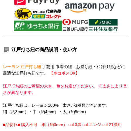
江戸打ち紐の商品説明・使い方
レーヨン 江戸打ち紐
手芸用 巾着の紐・お祭り紐・和飾り紐などに
最適な江戸打ち紐です。
【ネコポスOK】
江戸打ち紐のご希望の太さ、色をお選びください。 ※太さにより長
さが異なります。
江戸打ち紐は、レーヨン100% 太さが3種類ございます。
細（約3mm）・中（約4mm）・太（約5mm）
■品切れ■ 購入不可 細（約3mm） col.3黒 col.エンジ col.21濃紺