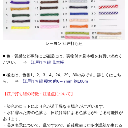
レーヨン 江戸打ち紐
■ 色・質感など事前にご確認には、実物付き見本帳をお買い求めく
ださい。 ⇒
江戸打ち紐 見本帳
■ 極太は、色番1、2、3、4、24、29、30のみです。詳しくはこち
ら。 ⇒
江戸打ち紐 極太 約6～7mm 約100m
【江戸打ち紐の特徴・注意点について】
・染色のロットにより色が若干異なる場合がございます。
・水に濡れた際の色落ち、日焼け等による色落ちが生じる可能性が
あります。
・長さ表示について、乱ですので、前後数mほど多少誤差が生じる