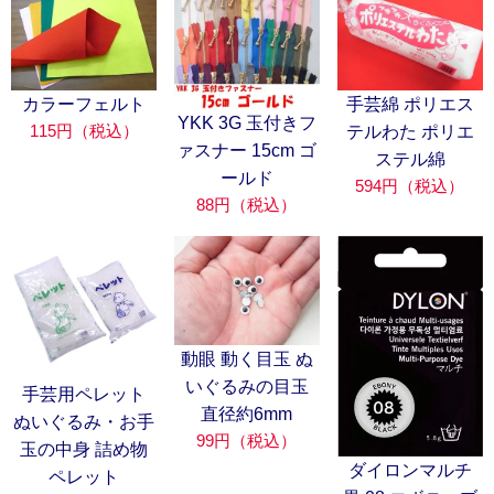
カラーフェルト
手芸綿 ポリエス
YKK 3G 玉付きフ
115円（税込）
テルわた ポリエ
ァスナー 15cm ゴ
ステル綿
ールド
594円（税込）
88円（税込）
動眼 動く目玉 ぬ
いぐるみの目玉
手芸用ペレット
直径約6mm
ぬいぐるみ・お手
99円（税込）
玉の中身 詰め物
ダイロンマルチ
ペレット