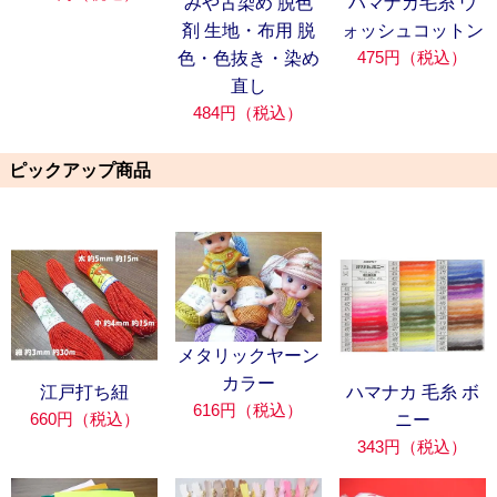
みや古染め 脱色
ハマナカ毛糸 ウ
剤 生地・布用 脱
ォッシュコットン
475円（税込）
色・色抜き・染め
直し
484円（税込）
ピックアップ商品
メタリックヤーン
カラー
江戸打ち紐
ハマナカ 毛糸 ボ
616円（税込）
660円（税込）
ニー
343円（税込）