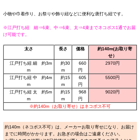
小物や巾着作り、お祭りや飾り紐などに便利な唐打ち紐です。
※江戸打ち紐 細⇒6束、中⇒6束、太⇒4束までネコポス1通でお届
け可能です。
太さ
長さ
価格
約140m(お取り寄
せ）
江戸打ち紐 細 約3m
約30
660
2970円
m
m
円
江戸打ち紐 中 約4m
約15
605
5500円
m
m
円
江戸打ち紐 太 約5m
約15
968
9020円
m
m
円
※約140m（お取り寄せ）はネコポス不可
約140m（ネコポス不可）は、メーカーお取り寄せになり、お届け
までに時間がかかります。お急ぎの場合はご遠慮ください。