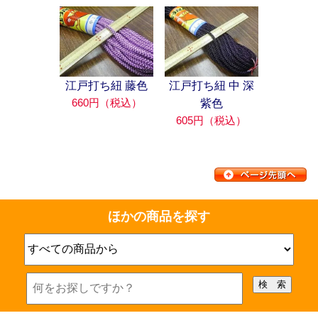
江戸打ち紐 藤色
江戸打ち紐 中 深
660円（税込）
紫色
605円（税込）
ほかの商品を探す