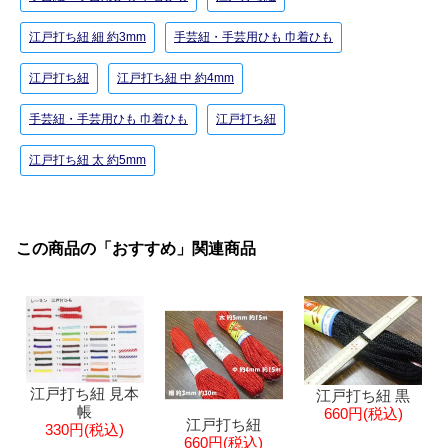
江戸打ち紐 細 約3mm
手芸紐・手芸用ひも 巾着ひも
江戸打ち紐
江戸打ち紐 中 約4mm
手芸紐・手芸用ひも 巾着ひも
江戸打ち紐
江戸打ち紐 太 約5mm
この商品の「おすすめ」関連商品
江戸打ち紐 見本
江戸打ち紐 黒
帳
660円(税込)
江戸打ち紐
330円(税込)
660円(税込)