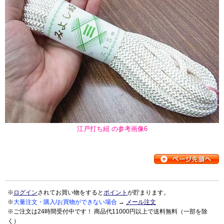
江戸打ち紐 の参考画像6
※
ログイン
されてお買い物をすると
ポイント
が貯まります。
※
大量注文・購入/お買物ができない場合
→
メール注文
※ご注文は24時間受付中です！ 商品代11000円以上で送料無料（一部を除
く）