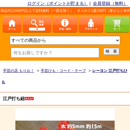
ログイン（ポイントが貯まる）
|
会員登録（無料）
上で送料無料（一部を除く）、ネコポス1通250円（厚さなど条件あり）。詳しくは
手芸の店 もりお！
>
手芸ひも・コード・テープ
>
レーヨン 江戸打ちひ
も
江戸打ち紐