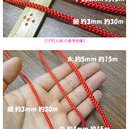
江戸打ち紐 の参考画像2