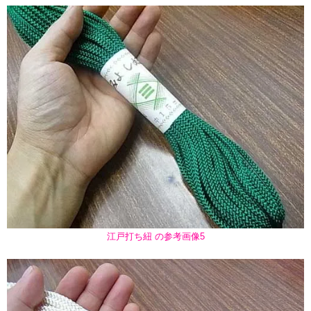
江戸打ち紐 の参考画像5