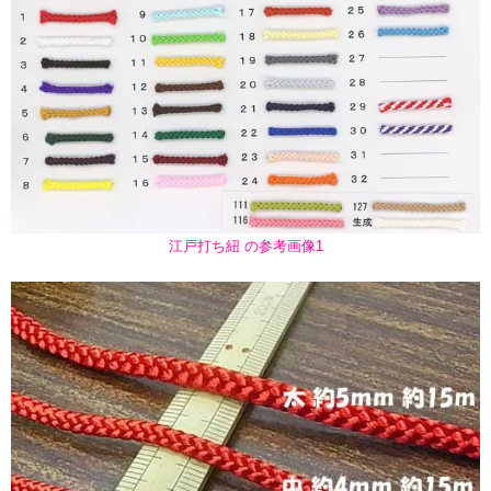
江戸打ち紐 の参考画像1