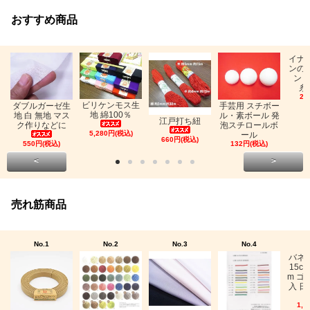
おすすめ商品
イナ
ンの
ン「
糸
26
ビリケンモス生
ダブルガーゼ生
手芸用 スチボー
地 綿100％
地 白 無地 マス
ル・素ボール 発
江戸打ち紐
ク作りなどに
泡スチロールボ
5,280円(税込)
ール
660円(税込)
550円(税込)
132円(税込)
<
>
売れ筋商品
No.1
No.2
No.3
No.4
バネ
15c
m ゴ
入 日
1,0