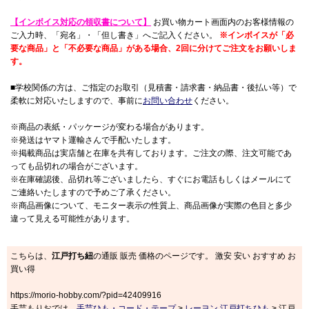
【インボイス対応の領収書について】
お買い物カート画面内のお客様情報の
ご入力時、「宛名」・「但し書き」へご記入ください。
※インボイスが「必
要な商品」と「不必要な商品」がある場合、2回に分けてご注文をお願いしま
す。
■学校関係の方は、ご指定のお取引（見積書・請求書・納品書・後払い等）で
柔軟に対応いたしますので、事前に
お問い合わせ
ください。
※商品の表紙・パッケージが変わる場合があります。
※発送はヤマト運輸さんで手配いたします。
※掲載商品は実店舗と在庫を共有しております。ご注文の際、注文可能であ
っても品切れの場合がございます。
※在庫確認後、品切れ等ございましたら、すぐにお電話もしくはメールにて
ご連絡いたしますので予めご了承ください。
※商品画像について、モニター表示の性質上、商品画像が実際の色目と多少
違って見える可能性があります。
こちらは、
江戸打ち紐
の通販 販売 価格のページです。 激安 安い おすすめ お
買い得
https://morio-hobby.com/?pid=42409916
手芸もりおでは、
手芸ひも・コード・テープ
>
レーヨン 江戸打ちひも
> 江戸