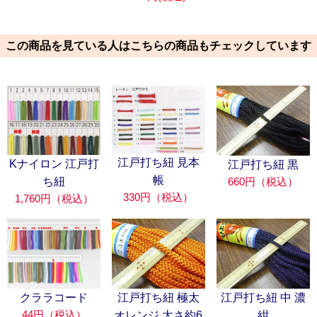
この商品を見ている人はこちらの商品もチェックしています
江戸打ち紐 見本
Kナイロン 江戸打
江戸打ち紐 黒
帳
660円（税込）
ち紐
330円（税込）
1,760円（税込）
クララコード
江戸打ち紐 極太
江戸打ち紐 中 濃
44円（税込）
オレンジ 太さ約6
紺