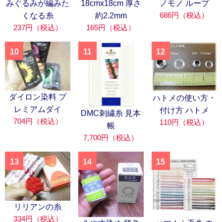
みぐるみが編みた
18cmx18cm 厚さ
ノモノ ループ
686円（税込）
くなる糸
約2.2mm
237円（税込）
165円（税込）
10
11
12
ダイロン染料 プ
ハトメの使い方・
レミアムダイ
付け方 ハトメ
DMC刺繍糸 見本
704円（税込）
110円（税込）
帳
7,700円（税込）
13
14
15
リリアンの糸
334円（税込）