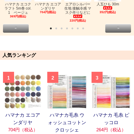
ハマナカ エコク
ハマナカ エコア
エアロシルバー
人五ひも 30m
ラフト 5m巻 col.
ンダリヤ
生地 接触冷感 マ
1 ベージュ
704円(税込)
スク作りなどに
352円(税込)
369円(税込)
220円(税込)
<
>
人気ランキング
1
2
3
ハマナカ エコア
ハマナカ毛糸 ウ
ハマナカ 毛糸 ピ
ンダリヤ
ォッシュコットン
ッコロ
704円（税込）
264円（税込）
クロッシェ