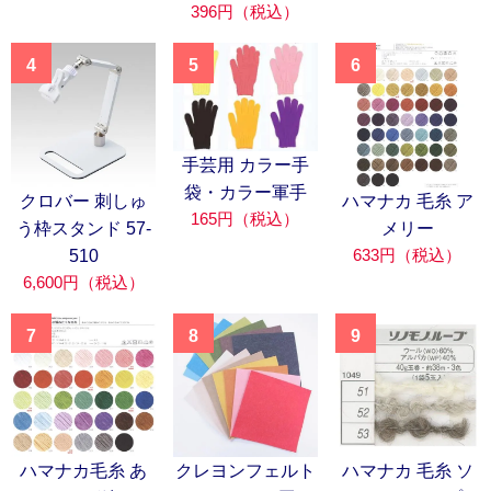
396円（税込）
4
5
6
手芸用 カラー手
袋・カラー軍手
クロバー 刺しゅ
ハマナカ 毛糸 ア
165円（税込）
う枠スタンド 57-
メリー
633円（税込）
510
6,600円（税込）
7
8
9
ハマナカ毛糸 あ
クレヨンフェルト
ハマナカ 毛糸 ソ