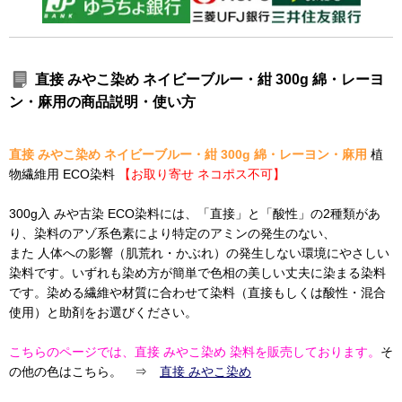
直接 みやこ染め ネイビーブルー・紺 300g 綿・レーヨ
ン・麻用の商品説明・使い方
直接 みやこ染め ネイビーブルー・紺 300g 綿・レーヨン・麻用
植
物繊維用 ECO染料
【お取り寄せ ネコポス不可】
300g入 みや古染 ECO染料には、「直接」と「酸性」の2種類があ
り、染料のアゾ系色素により特定のアミンの発生のない、
また 人体への影響（肌荒れ・かぶれ）の発生しない環境にやさしい
染料です。いずれも染め方が簡単で色相の美しい丈夫に染まる染料
です。染める繊維や材質に合わせて染料（直接もしくは酸性・混合
使用）と助剤をお選びください。
こちらのページでは、直接 みやこ染め 染料を販売しております。
そ
の他の色はこちら。 ⇒
直接 みやこ染め