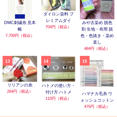
ダイロン染料 プ
レミアムダイ
DMC刺繍糸 見本
みや古染め 脱色
704円（税込）
帳
剤 生地・布用 脱
7,700円（税込）
色・色抜き・染め
直し
484円（税込）
13
14
15
リリアンの糸
ハトメの使い方・
264円（税込）
付け方 ハトメ
ハマナカ毛糸 ウ
110円（税込）
ォッシュコットン
475円（税込）