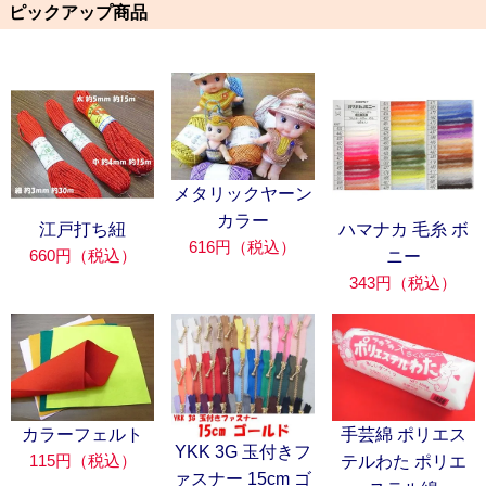
ピックアップ商品
メタリックヤーン
カラー
江戸打ち紐
ハマナカ 毛糸 ボ
616円（税込）
660円（税込）
ニー
343円（税込）
カラーフェルト
手芸綿 ポリエス
YKK 3G 玉付きフ
115円（税込）
テルわた ポリエ
ァスナー 15cm ゴ