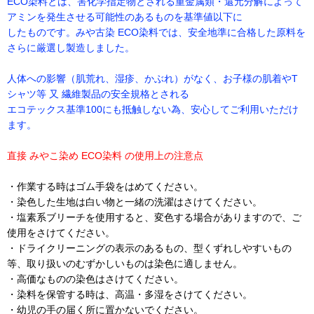
ECO染料とは、害化学指定物とされる重金属類・還元分解によって
アミンを発生させる可能性のあるものを基準値以下に
したものです。みや古染 ECO染料では、安全地準に合格した原料を
さらに厳選し製造しました。
人体への影響（肌荒れ、湿疹、かぶれ）がなく、お子様の肌着やT
シャツ等 又 繊維製品の安全規格とされる
エコテックス基準100にも抵触しない為、安心してご利用いただけ
ます。
直接 みやこ染め ECO染料 の使用上の注意点
・作業する時はゴム手袋をはめてください。
・染色した生地は白い物と一緒の洗濯はさけてください。
・塩素系ブリーチを使用すると、変色する場合がありますので、ご
使用をさけてください。
・ドライクリーニングの表示のあるもの、型くずれしやすいもの
等、取り扱いのむずかしいものは染色に適しません。
・高価なものの染色はさけてください。
・染料を保管する時は、高温・多湿をさけてください。
・幼児の手の届く所に置かないでください。