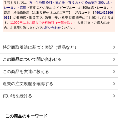
手芸もりおでは、
布・生地用 染料・染め粉
>
直接 みやこ染め染料 300g 綿・
レーヨン・麻用
> 直接 みやこ染め ネイビーブルー・紺 300g 綿・レーヨン・
麻用 植物繊維用 【お取り寄せ ネコポス不可】 JANコード 【
4901425106
062
】 の販売店・取扱店で、激安・安い 格安 特価 販売にてお届けしておりま
す。
11000円以上ご購入で送料無料（一部を除く）
大量 注文・ご購入の場
合、お見積り致しますので
お問い合わせ
ください。
特定商取引法に基づく表記（返品など）
この商品について問い合わせる
この商品を友達に教える
過去の注文履歴を確認する
買い物を続ける
この商品のキーワード