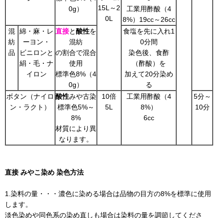
15L～2
0g）
工業用酢酸（4
0L
8%）19cc～26cc
混
綿・麻・レ
直接
と
酸性
を
食塩を先に入れ1
紡
ーヨン・
混紡
0分間
品
ビニロンと
の割合で混合
染色後、食酢
絹・毛・ナ
使用
（酢酸）を
イロン
標準色8%（4
加えて20分染め
0g）
る
ボタン（ナイロ
酸性
みや古染
10倍
工業用酢酸（4
5分～
ン・ラクト）
標準色5%～
5L
8%）
10分
8%
6cc
材質により異
なります。
直接 みやこ染め 染色方法
1.染料の量・・・濃色に染める場合は品物の目方の8%を標準に使用
します。
淡色染めや同色系の染め直しも場合は染料の量を調節してくださ