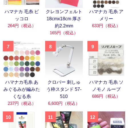
ハマナカ 毛糸 ピ
クレヨンフェルト
ハマナカ 毛糸 ア
ッコロ
18cmx18cm 厚さ
メリー
264円（税込）
633円（税込）
約2.2mm
165円（税込）
7
8
9
ハマナカ毛糸 あ
クロバー 刺しゅ
ハマナカ 毛糸 ソ
みぐるみが編みた
う枠スタンド 57-
ノモノ ループ
686円（税込）
くなる糸
510
237円（税込）
6,600円（税込）
10
11
12