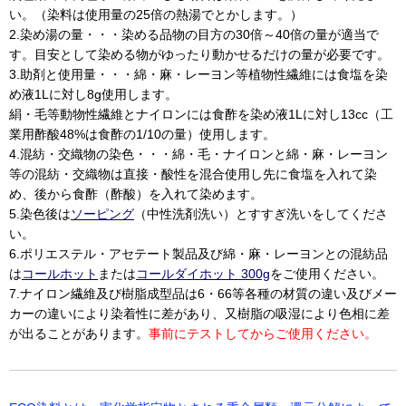
い。（染料は使用量の25倍の熱湯でとかします。）
2.染め湯の量・・・染める品物の目方の30倍～40倍の量が適当で
す。目安として染める物がゆったり動かせるだけの量が必要です。
3.助剤と使用量・・・綿・麻・レーヨン等植物性繊維には食塩を染
め液1Lに対し8g使用します。
絹・毛等動物性繊維とナイロンには食酢を染め液1Lに対し13cc（工
業用酢酸48%は食酢の1/10の量）使用します。
4.混紡・交織物の染色・・・綿・毛・ナイロンと綿・麻・レーヨン
等の混紡・交織物は直接・酸性を混合使用し先に食塩を入れて染
め、後から食酢（酢酸）を入れて染めます。
5.染色後は
ソーピング
（中性洗剤洗い）とすすぎ洗いをしてくださ
い。
6.ポリエステル・アセテート製品及び綿・麻・レーヨンとの混紡品
は
コールホット
または
コールダイホット 300g
をご使用ください。
7.ナイロン繊維及び樹脂成型品は6・66等各種の材質の違い及びメー
カーの違いにより染着性に差があり、又樹脂の吸湿により色相に差
が出ることがあります。
事前にテストしてからご使用ください。