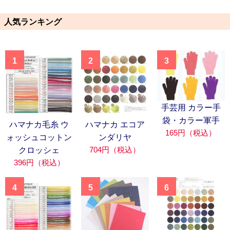
人気ランキング
1
2
3
手芸用 カラー手
袋・カラー軍手
ハマナカ毛糸 ウ
ハマナカ エコア
165円（税込）
ォッシュコットン
ンダリヤ
704円（税込）
クロッシェ
396円（税込）
4
5
6