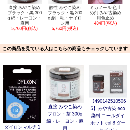
直接 みやこ染め
酸性 みやこ染め
ミカノール 色止
ブラック・黒 300
ブラック・黒 300
め剤 みや古染め
g 綿・レーヨン・
g 絹・毛・ナイロ
用色止め
麻用
ン用
484円(税込)
5,760円(税込)
5,760円(税込)
この商品を見ている人はこちらの商品もチェックしています
【490142510506
直接 みやこ染め
5】みや古染 eco
ブロン・茶 300g
染料 コールダイ
綿・レーヨン・麻
ホット col.8 ダー
ダイロンマルチ 1
用