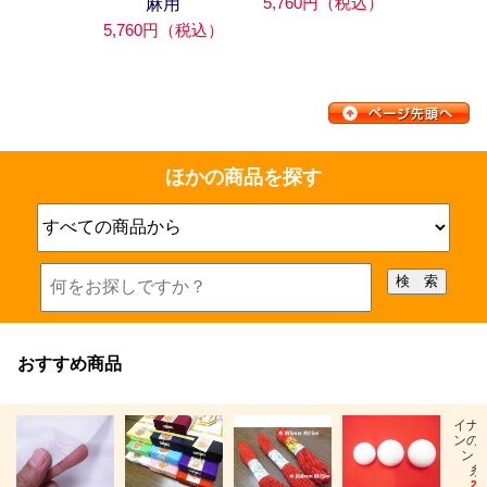
5,760円（税込）
麻用
5,760円（税込）
ほかの商品を探す
おすすめ商品
イナ
ンの
ン「
糸
26