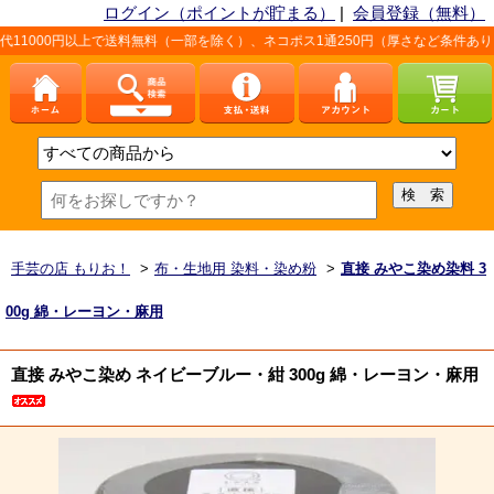
ログイン（ポイントが貯まる）
|
会員登録（無料）
上で送料無料（一部を除く）、ネコポス1通250円（厚さなど条件あり）。詳しくは
手芸の店 もりお！
>
布・生地用 染料・染め粉
>
直接 みやこ染め染料 3
00g 綿・レーヨン・麻用
直接 みやこ染め ネイビーブルー・紺 300g 綿・レーヨン・麻用