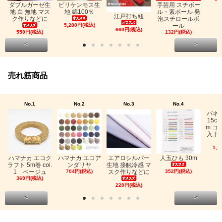
ビリケンモス生
ダブルガーゼ生
手芸用 スチボー
地 綿100％
地 白 無地 マス
ル・素ボール 発
江戸打ち紐
ク作りなどに
泡スチロールボ
5,280円(税込)
ール
660円(税込)
550円(税込)
132円(税込)
<
>
売れ筋商品
No.1
No.2
No.3
No.4
バネ
15c
m ゴ
入 日
1,0
ハマナカ エコク
ハマナカ エコア
エアロシルバー
人五ひも 30m
ラフト 5m巻 col.
ンダリヤ
生地 接触冷感 マ
1 ベージュ
704円(税込)
スク作りなどに
352円(税込)
369円(税込)
220円(税込)
<
>