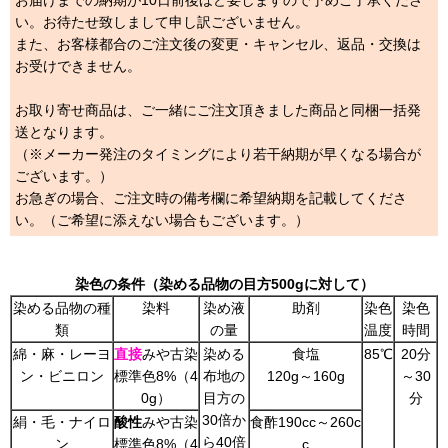
お届けまでの納期が10日前後ほど要しますので予めご了承くださ
い。お待たせ致しまして申し訳ございません。
また、お客様都合のご注文後の変更・キャンセル、返品・交換は
お受けできません。
お取り寄せ商品は、ご一緒にご注文頂きました商品と同梱一括発
送となります。
（※メーカー発注のタイミングにより若干納期が早くなる場合が
ございます。）
お急ぎの場合、ご注文時の備考欄に希望納期を記載してくださ
い。（ご希望に添えない場合もございます。）
染色の条件（染める品物の目方500gに対して）
染める品物の種
染料
染め液
助剤
染色
染色
類
の量
温度
時間
綿・麻・レーヨ
直接
みや古染
染める
食塩
85℃
20分
ン・ビニロン
標準色8%（4
布地の
120g～160g
～30
0g）
目方の
分
30倍か
絹・毛・ナイロ
酸性
みや古染
食酢190cc～260c
ら40倍
ン
標準色8%（4
c