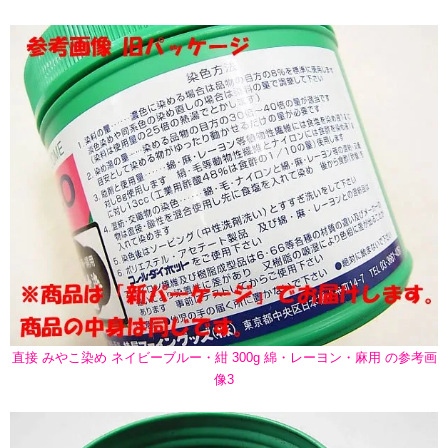
直接 みやこ染め ネイビーブルー・紺 300g 綿・レーヨン・麻用 の参考画
像3