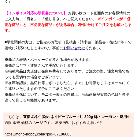
く）
【インボイス対応の領収書について】
お買い物カート画面内のお客様情報の
ご入力時、「宛名」・「但し書き」へご記入ください。
※インボイスが「必
要な商品」と「不必要な商品」がある場合、2回に分けてご注文をお願いしま
す。
■学校関係の方は、ご指定のお取引（見積書・請求書・納品書・後払い等）で
柔軟に対応いたしますので、事前に
お問い合わせ
ください。
※商品の表紙・パッケージが変わる場合があります。
※発送はヤマト運輸さんで手配いたします。
※掲載商品は実店舗と在庫を共有しております。ご注文の際、注文可能であ
っても品切れの場合がございます。
※在庫確認後、品切れ等ございましたら、すぐにお電話もしくはメールにて
ご連絡いたしますので予めご了承ください。
※商品画像について、モニター表示の性質上、商品画像が実際の色目と多少
違って見える可能性があります。
こちらは、
直接 みやこ染め ネイビーブルー・紺 300g 綿・レーヨン・麻用
の
通販 販売 価格のページです。 激安 安い おすすめ お買い得
https://morio-hobby.com/?pid=87186683