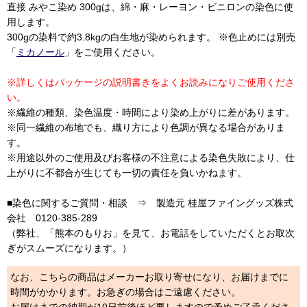
直接 みやこ染め 300gは、綿・麻・レーヨン・ビニロンの染色に使
用します。
300gの染料で約3.8kgの白生地が染められます。 ※色止めには別売
「
ミカノール
」をご使用ください。
※詳しくはパッケージの説明書きをよくお読みになりご使用くださ
い。
※繊維の種類、染色温度・時間により染め上がりに差があります。
※同一繊維の布地でも、織り方により色調が異なる場合がありま
す。
※用途以外のご使用及びお客様の不注意による染色失敗により、仕
上がりに不都合が生じても一切の責任を負いかねます。
■染色に関するご質問・相談 ⇒ 製造元 桂屋ファイングッズ株式
会社 0120-385-289
（弊社、「熊本のもりお」を見て、お電話をしていただくとお取次
ぎがスムーズになります。）
なお、こちらの商品はメーカーお取り寄せになり、お届けまでに
時間がかかります。お急ぎの場合はご遠慮ください。