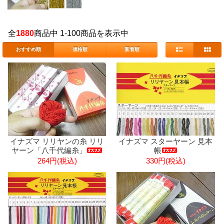
全
1880
商品中 1-100商品を表示中
おすすめ順
価格順
新着順
イナズマ リリヤンの糸 リリ
イナズマ スターヤーン 見本
ヤーン「八千代編糸」
帳
264円(税込)
330円(税込)