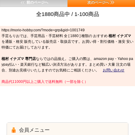
前のページへ
次のページへ
全1880商品中 / 1-100商品
https://morio-hobby.com/?mode=grp&gid=1001749
手芸もりおでは、手芸用品・手芸材料 全 [
1880
] 種類の おすすめ
植村 イナズマ
を通販・格安 販売している販売店・取扱店です。お買い得・割引価格・激安 安い
特価にてお届けしております。
植村 イナズマ 専門店
ならではの品揃え。ご購入の際は、amazon pay・Yahoo pa
ypay払い・楽天銀行など幅広い決済方法があります。まとめ買い 大量 注文の場
合、別途お見積りいたしますのでお気軽にご相談ください。
お問い合わせ
商品代11000円以上ご購入で送料無料（一部を除く）
会員メニュー