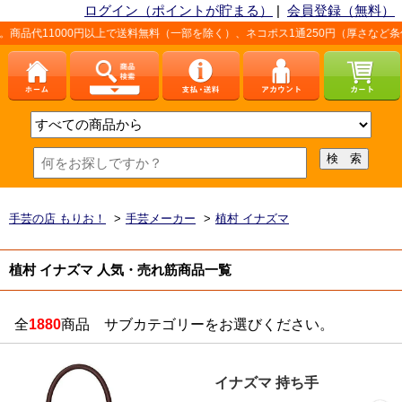
ログイン（ポイントが貯まる）
|
会員登録（無料）
000円以上で送料無料（一部を除く）、ネコポス1通250円（厚さなど条件あり）。
手芸の店 もりお！
>
手芸メーカー
>
植村 イナズマ
植村 イナズマ 人気・売れ筋商品一覧
全
1880
商品 サブカテゴリーをお選びください。
イナズマ 持ち手